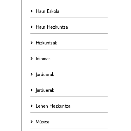
Haur Eskola
Haur Hezkuntza
Hizkuntzak
Idiomas
Jarduerak
Jarduerak
Lehen Hezkuntza
Música