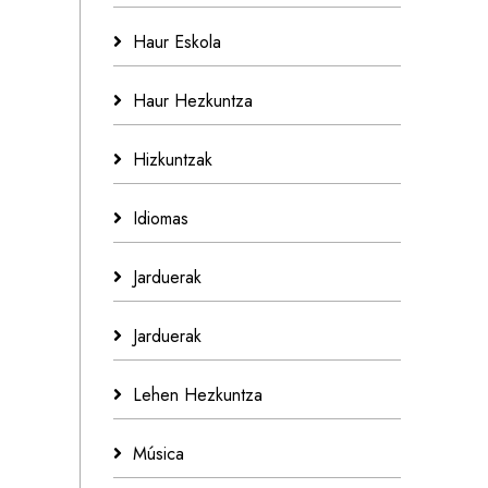
Haur Eskola
Haur Hezkuntza
Hizkuntzak
Idiomas
Jarduerak
Jarduerak
Lehen Hezkuntza
Música