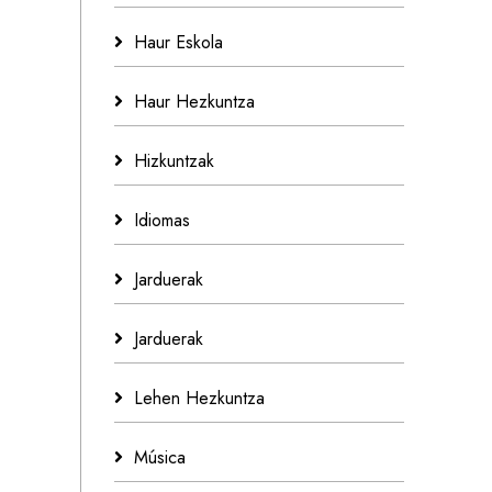
Haur Eskola
Haur Hezkuntza
Hizkuntzak
Idiomas
Jarduerak
Jarduerak
Lehen Hezkuntza
Música