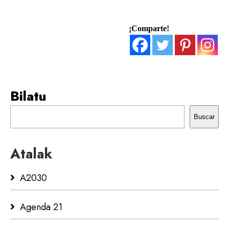
¡Comparte!
Bilatu
Buscar
Atalak
A2030
Agenda 21