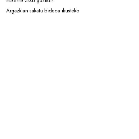
Eskerrik asko guztioi!
Argazkian sakatu bideoa ikusteko