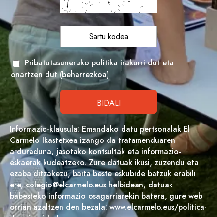
Pribatutasunerako politika irakurri dut eta
onartzen dut (beharrezkoa)
Informazio-klausula: Emandako datu pertsonalak El
Carmelo Ikastetxea izango da tratamenduaren
arduraduna, jasotako kontsultak eta informazio-
eskaerak kudeatzeko. Zure datuak ikusi, zuzendu eta
ezaba ditzakezu, baita beste eskubide batzuk erabili
ere, colegio@elcarmelo.eus helbidean, datuak
babesteko informazio osagarriarekin batera, gure web
orrian azaltzen den bezala: www.elcarmelo.eus/politica-