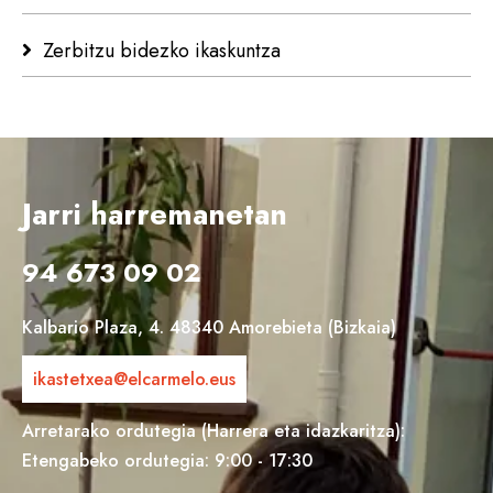
Zerbitzu bidezko ikaskuntza
Jarri harremanetan
94 673 09 02
Kalbario Plaza, 4. 48340 Amorebieta (Bizkaia)
ikastetxea@elcarmelo.eus
Arretarako ordutegia (Harrera eta idazkaritza):
Etengabeko ordutegia: 9:00 - 17:30