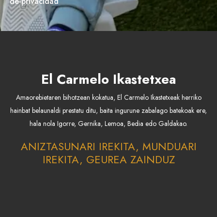
de-privacidad
El Carmelo Ikastetxea
Amaorebietaren bihotzean kokatua, El Carmelo Ikastetxeak herriko
hainbat belaunaldi prestatu ditu, baita ingurune zabalago batekoak ere,
hala nola Igorre, Gernika, Lemoa, Bedia edo Galdakao.
ANIZTASUNARI IREKITA, MUNDUARI
IREKITA, GEUREA ZAINDUZ