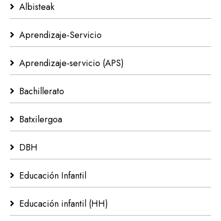
Albisteak
Aprendizaje-Servicio
Aprendizaje-servicio (APS)
Bachillerato
Batxilergoa
DBH
Educación Infantil
Educación infantil (HH)