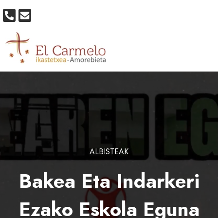
ALBISTEAK
Bakea Eta Indarkeri
Ezako Eskola Eguna