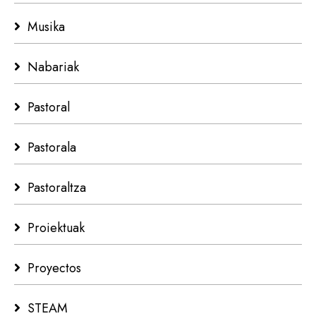
Musika
Nabariak
Pastoral
Pastorala
Pastoraltza
Proiektuak
Proyectos
STEAM