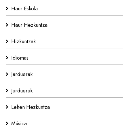
Haur Eskola
Haur Hezkuntza
Hizkuntzak
Idiomas
Jarduerak
Jarduerak
Lehen Hezkuntza
Música