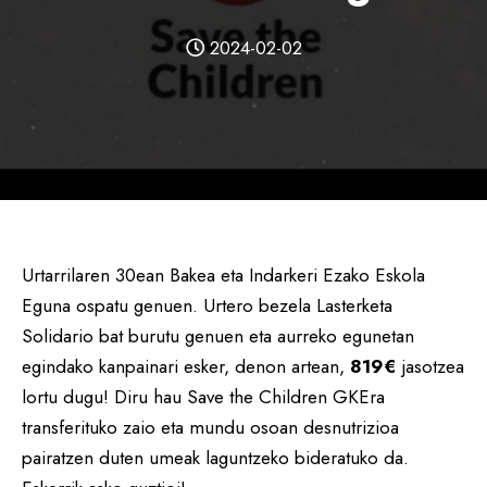
2024-02-02
Urtarrilaren 30ean Bakea eta Indarkeri Ezako Eskola
Eguna ospatu genuen. Urtero bezela Lasterketa
Solidario bat burutu genuen eta aurreko egunetan
egindako kanpainari esker, denon artean,
819€
jasotzea
lortu dugu! Diru hau Save the Children GKEra
transferituko zaio eta mundu osoan desnutrizioa
pairatzen duten umeak laguntzeko bideratuko da.