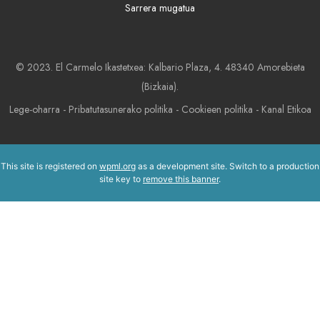
Sarrera mugatua
© 2023. El Carmelo Ikastetxea: Kalbario Plaza, 4. 48340 Amorebieta
(Bizkaia).
Lege-oharra
-
Pribatutasunerako politika
-
Cookieen politika
-
Kanal Etikoa
This site is registered on
wpml.org
as a development site. Switch to a production
site key to
remove this banner
.