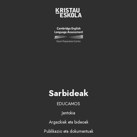
Sarbideak
EDUCAMOS
Jantokia
Argazkiak eta bideoak
Publikazio eta dokumentuak