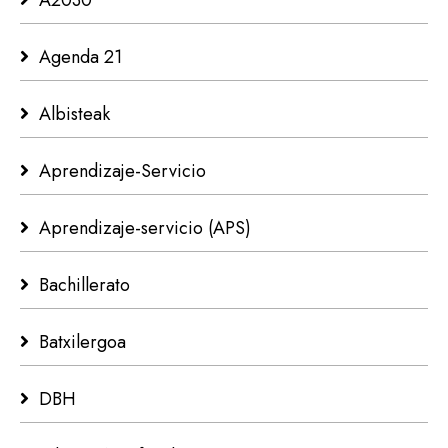
Agenda 21
Albisteak
Aprendizaje-Servicio
Aprendizaje-servicio (APS)
Bachillerato
Batxilergoa
DBH