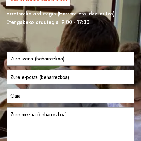
Arretarako ordutegia (Harrera eta idazkaritza):
Etengabeko ordutegia: 9:00 - 17:30