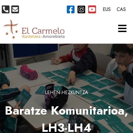
EUS
CAS
LEHEN HEZKUNTZA
Baratze Komunitarioa,
LH3-LH4