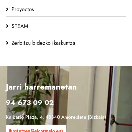
Proyectos
STEAM
Zerbitzu bidezko ikaskuntza
Jarri harremanetan
94 673 09 02
Kalbario Plaza, 4. 48340 Amorebieta (Bizkaia)
ikastetxea@elcarmelo.eus