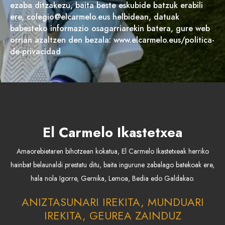
ezaba ditzakezu, baita beste eskubide batzuk erabili
ere, colegio@elcarmelo.eus helbidean, datuak
babesteko informazio osagarriarekin batera, gure web
orrian azaltzen den bezala: www.elcarmelo.eus/politica-
de-privacidad
El Carmelo Ikastetxea
Amaorebietaren bihotzean kokatua, El Carmelo Ikastetxeak herriko
hainbat belaunaldi prestatu ditu, baita ingurune zabalago batekoak ere,
hala nola Igorre, Gernika, Lemoa, Bedia edo Galdakao.
ANIZTASUNARI IREKITA, MUNDUARI
IREKITA, GEUREA ZAINDUZ