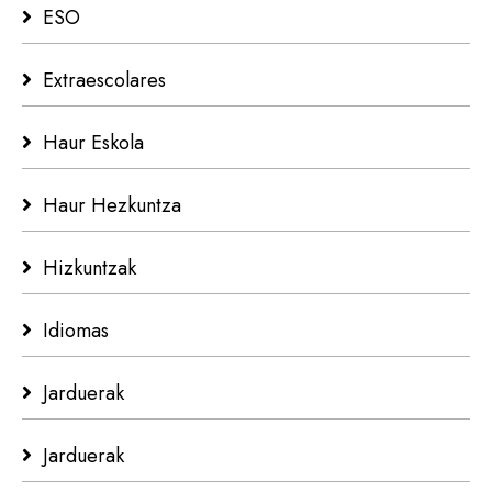
ESO
Extraescolares
Haur Eskola
Haur Hezkuntza
Hizkuntzak
Idiomas
Jarduerak
Jarduerak