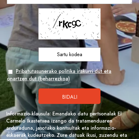
Pribatutasunerako politika irakurri dut eta
onartzen dut (beharrezkoa)
Informazio-klausula: Emandako datu pertsonalak El
Carmelo Ikastetxea izango da tratamenduaren
arduraduna, jasotako kontsultak eta informazio-
eskaerak kudeatzeko. Zure datuak ikusi, zuzendu eta