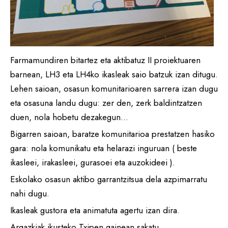
Farmamundiren bitartez eta aktibatuz II proiektuaren
barnean, LH3 eta LH4ko ikasleak saio batzuk izan ditugu.
Lehen saioan, osasun komunitarioaren sarrera izan dugu
eta osasuna landu dugu: zer den, zerk baldintzatzen
duen, nola hobetu dezakegun…
Bigarren saioan, baratze komunitarioa prestatzen hasiko
gara: nola komunikatu eta helarazi inguruan ( beste
ikasleei, irakasleei, gurasoei eta auzokideei ).
Eskolako osasun aktibo garrantzitsua dela azpimarratu
nahi dugu.
Ikasleak gustora eta animatuta agertu izan dira.
Argazkiak ikusteko Txipen gainean sakatu