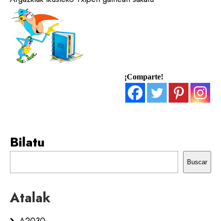
¡Comparte!
Bilatu
Buscar
Atalak
A2030