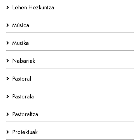
Lehen Hezkuntza
Música
Musika
Nabariak
Pastoral
Pastorala
Pastoraltza
Proiektuak