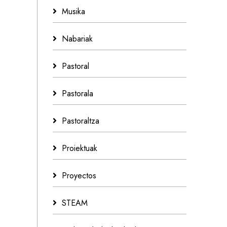
Musika
Nabariak
Pastoral
Pastorala
Pastoraltza
Proiektuak
Proyectos
STEAM