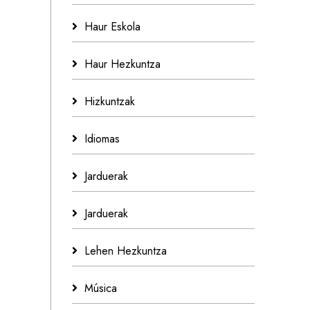
Haur Eskola
Haur Hezkuntza
Hizkuntzak
Idiomas
Jarduerak
Jarduerak
Lehen Hezkuntza
Música