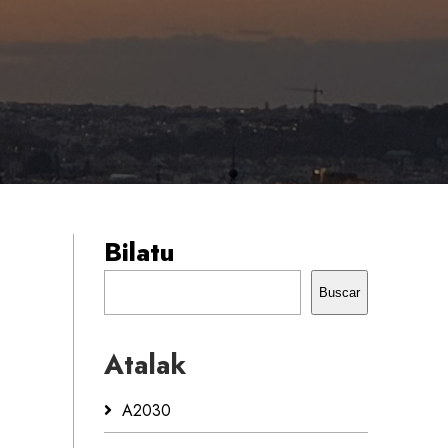
Bilatu
Buscar
Atalak
A2030