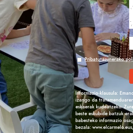
Pribatutasunerako poli
Informazio-klausula: Eman
izango da tratamenduaren 
eskaerak kudeatzeko. Zure
beste eskubide batzuk era
babesteko informazio osag
bezala: www.elcarmelo.eus