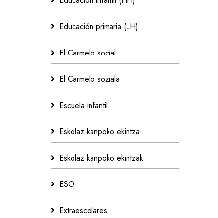
Educación infantil (HH)
Educación primaria (LH)
El Carmelo social
El Carmelo soziala
Escuela infantil
Eskolaz kanpoko ekintza
Eskolaz kanpoko ekintzak
ESO
Extraescolares