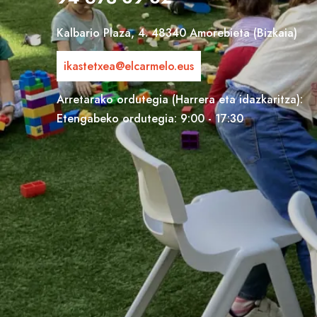
Kalbario Plaza, 4. 48340 Amorebieta (Bizkaia)
ikastetxea@elcarmelo.eus
Arretarako ordutegia (Harrera eta idazkaritza):
Etengabeko ordutegia: 9:00 - 17:30