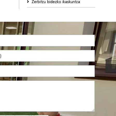
Zerbitzu bidezko ikaskuntza