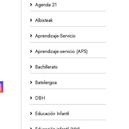
Agenda 21
Albisteak
Aprendizaje-Servicio
Aprendizaje-servicio (APS)
Bachillerato
Batxilergoa
DBH
Educación Infantil