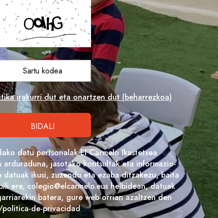
tika irakurri dut eta onartzen dut (beharrezkoa)
dako datu pertsonalak El Carmelo Ikastetxea
arduraduna, jasotako kontsultak eta informazio-
 datuak ikusi, zuzendu eta ezaba ditzakezu, baita
bili ere, colegio@elcarmelo.eus helbidean, datuak
arriarekin batera, gure web orrian azaltzen den
/politica-de-privacidad