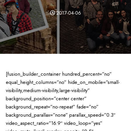
2017-04-06
[fusion_builder_container hundred_percent=”no”
equal_height_columns=”no” hide_on_mobile=”small-
visibility,medium-visibility,large-visibility”
background_position=”center center”
background_repeat=”no-repeat” fade=”no”
background_parallax=”none” parallax_speed=”0.3″
video_aspect_ratio=”16:9″ video_loop=”yes”