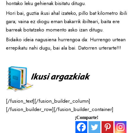
hontako leku gehienak bisitatu ditugu.
Hori bai, guztia ikusi ahal izateko, pillo bat kilometro ibili
gara; vaina ez diogu eman bakarrik ibilteari, baita ere
barreak botatzeko momento asko izan ditugu.
Bidaiko ideia nagusiena hurrengoa da: Hurrengo urtean
errepikatu nahi dugu, bai ala bai. Datorren urterarte!!!
[/fusion_text][/fusion_builder_column]
[/fusion_builder_row][/fusion_builder_container]
¡Comparte!