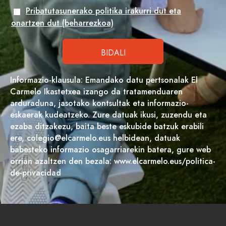
Pribatutasunerako politika irakurri dut eta
onartzen dut (beharrezkoa)
Informazio-klausula: Emandako datu pertsonalak El
Carmelo Ikastetxea izango da tratamenduaren
arduraduna, jasotako kontsultak eta informazio-
eskaerak kudeatzeko. Zure datuak ikusi, zuzendu eta
ezaba ditzakezu, baita beste eskubide batzuk erabili
ere, colegio@elcarmelo.eus helbidean, datuak
babesteko informazio osagarriarekin batera, gure web
orrian azaltzen den bezala: www.elcarmelo.eus/politica-
de-privacidad