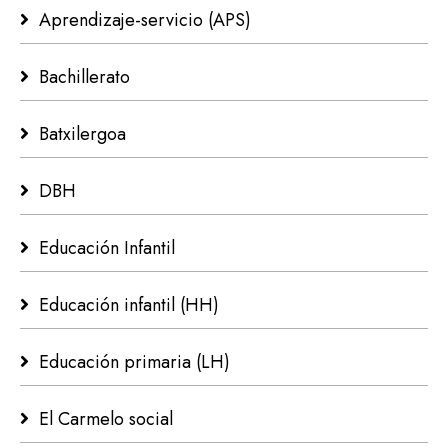
Aprendizaje-servicio (APS)
Bachillerato
Batxilergoa
DBH
Educación Infantil
Educación infantil (HH)
Educación primaria (LH)
El Carmelo social