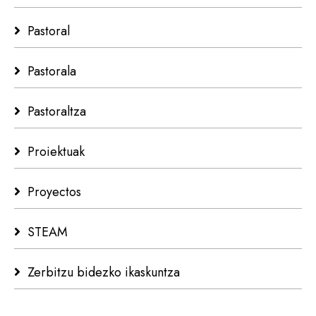
Pastoral
Pastorala
Pastoraltza
Proiektuak
Proyectos
STEAM
Zerbitzu bidezko ikaskuntza