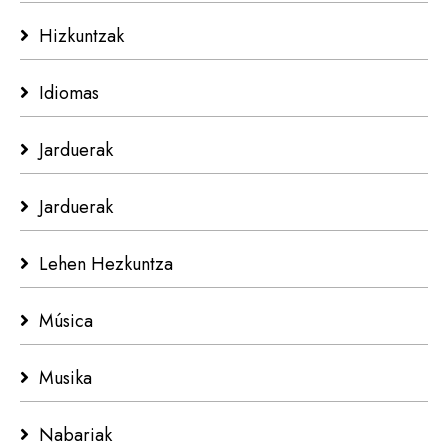
Hizkuntzak
Idiomas
Jarduerak
Jarduerak
Lehen Hezkuntza
Música
Musika
Nabariak