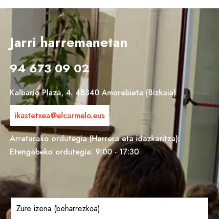
Jarri harremanetan
94 673 09 02
Kalbario Plaza, 4. 48340 Amorebieta (Bizkaia)
ikastetxea@elcarmelo.eus
Arretarako ordutegia (Harrera eta idazkaritza):
Etengabeko ordutegia: 9:00 - 17:30