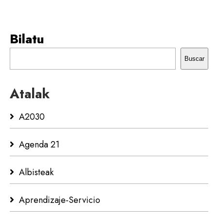
Bilatu
Buscar
Atalak
A2030
Agenda 21
Albisteak
Aprendizaje-Servicio