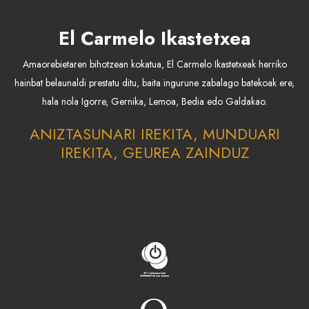
El Carmelo Ikastetxea
Amaorebietaren bihotzean kokatua, El Carmelo Ikastetxeak herriko
hainbat belaunaldi prestatu ditu, baita ingurune zabalago batekoak ere,
hala nola Igorre, Gernika, Lemoa, Bedia edo Galdakao.
ANIZTASUNARI IREKITA, MUNDUARI
IREKITA, GEUREA ZAINDUZ