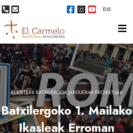
EUS
ALBISTEAK
BATXILERGOA
JARDUERAK
PROIEKTUAK
Batxilergoko 1. Mailako
Ikasleak Erroman