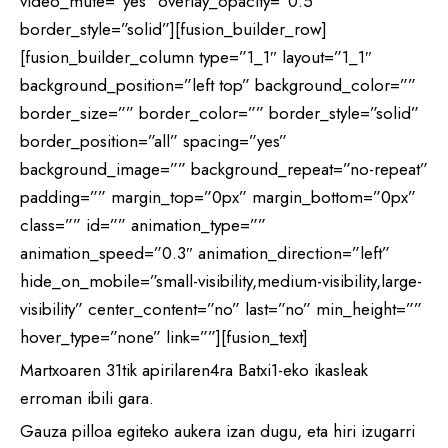
video_mute=”yes” overlay_opacity=”0.5″
border_style=”solid”][fusion_builder_row]
[fusion_builder_column type=”1_1″ layout=”1_1″
background_position=”left top” background_color=””
border_size=”” border_color=”” border_style=”solid”
border_position=”all” spacing=”yes”
background_image=”” background_repeat=”no-repeat”
padding=”” margin_top=”0px” margin_bottom=”0px”
class=”” id=”” animation_type=””
animation_speed=”0.3″ animation_direction=”left”
hide_on_mobile=”small-visibility,medium-visibility,large-
visibility” center_content=”no” last=”no” min_height=””
hover_type=”none” link=””][fusion_text]
Martxoaren 31tik apirilaren4ra Batxi1-eko ikasleak
erroman ibili gara.
Gauza pilloa egiteko aukera izan dugu, eta hiri izugarri