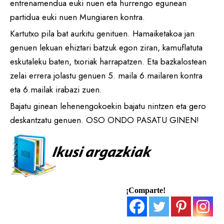
entrenamendua euki nuen eta hurrengo egunean
partidua euki nuen Mungiaren kontra.
Kartutxo pila bat aurkitu genituen. Hamaiketakoa jan
genuen lekuan ehiztari batzuk egon ziran, kamuflatuta
eskutaleku baten, txoriak harrapatzen. Eta bazkalostean
zelai errera jolastu genuen 5. maila 6.mailaren kontra
eta 6.mailak irabazi zuen.
Bajatu ginean lehenengokoekin bajatu nintzen eta gero
deskantzatu genuen. OSO ONDO PASATU GINEN!
¡Comparte!