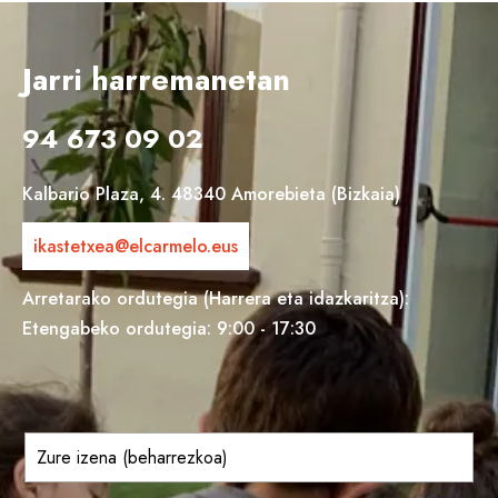
Jarri harremanetan
94 673 09 02
Kalbario Plaza, 4. 48340 Amorebieta (Bizkaia)
ikastetxea@elcarmelo.eus
Arretarako ordutegia (Harrera eta idazkaritza):
Etengabeko ordutegia: 9:00 - 17:30