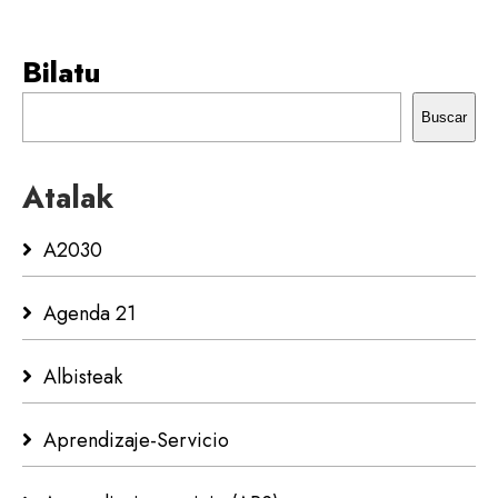
Bilatu
Buscar
Atalak
A2030
Agenda 21
Albisteak
Aprendizaje-Servicio