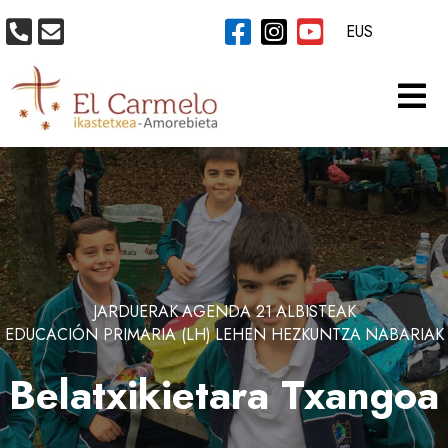
EUS
JARDUERAK
AGENDA 21
ALBISTEAK
EDUCACIÓN PRIMARIA (LH)
LEHEN HEZKUNTZA
NABARIAK
Belatxikietara Txangoa