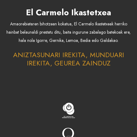
El Carmelo Ikastetxea
Amaorebietaren bihotzean kokatua, El Carmelo Ikastetxeak herriko
hainbat belaunaldi prestatu ditu, baita ingurune zabalago batekoak ere,
hala nola Igorre, Gernika, Lemoa, Bedia edo Galdakao.
ANIZTASUNARI IREKITA, MUNDUARI
IREKITA, GEUREA ZAINDUZ