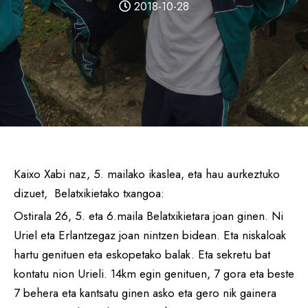
2018-10-28
Kaixo Xabi naz, 5. mailako ikaslea, eta hau aurkeztuko
dizuet, Belatxikietako txangoa:
Ostirala 26, 5. eta 6.maila Belatxikietara joan ginen. Ni
Uriel eta Erlantzegaz joan nintzen bidean. Eta niskaloak
hartu genituen eta eskopetako balak. Eta sekretu bat
kontatu nion Urieli. 14km egin genituen, 7 gora eta beste
7 behera eta kantsatu ginen asko eta gero nik gainera