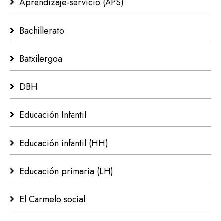
Aprendizaje-servicio (APS)
Bachillerato
Batxilergoa
DBH
Educación Infantil
Educación infantil (HH)
Educación primaria (LH)
El Carmelo social