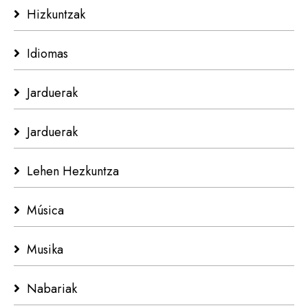
Hizkuntzak
Idiomas
Jarduerak
Jarduerak
Lehen Hezkuntza
Música
Musika
Nabariak