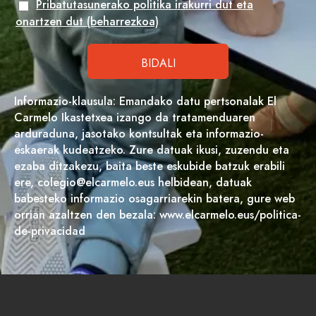
Pribatutasunerako politika irakurri dut eta
onartzen dut (beharrezkoa)
Informazio-klausula: Emandako datu pertsonalak El
Carmelo Ikastetxea izango da tratamenduaren
arduraduna, jasotako kontsultak eta informazio-
eskaerak kudeatzeko. Zure datuak ikusi, zuzendu eta
ezaba ditzakezu, baita beste eskubide batzuk erabili
ere, colegio@elcarmelo.eus helbidean, datuak
babesteko informazio osagarriarekin batera, gure web
orrian azaltzen den bezala: www.elcarmelo.eus/politica-
de-privacidad