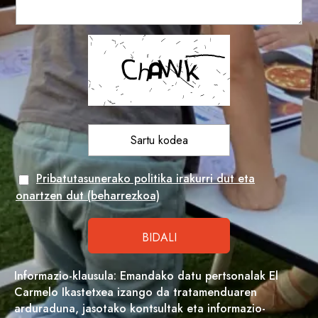
Pribatutasunerako politika irakurri dut eta
onartzen dut (beharrezkoa)
Informazio-klausula: Emandako datu pertsonalak El
Carmelo Ikastetxea izango da tratamenduaren
arduraduna, jasotako kontsultak eta informazio-