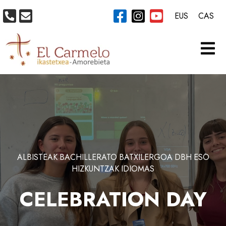
EUS
CAS
ALBISTEAK
BACHILLERATO
BATXILERGOA
DBH
ESO
HIZKUNTZAK
IDIOMAS
CELEBRATION DAY