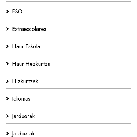
ESO
Extraescolares
Haur Eskola
Haur Hezkuntza
Hizkuntzak
Idiomas
Jarduerak
Jarduerak