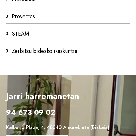
Proyectos
STEAM
Zerbitzu bidezko ikaskuntza
Jarri harremanetan
94 673 09 02
Kalbario Plaza, 4. 48340 Amorebieta (Bizkaia)