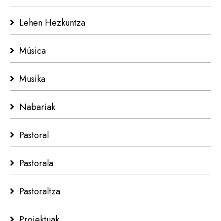
Lehen Hezkuntza
Música
Musika
Nabariak
Pastoral
Pastorala
Pastoraltza
Proiektuak