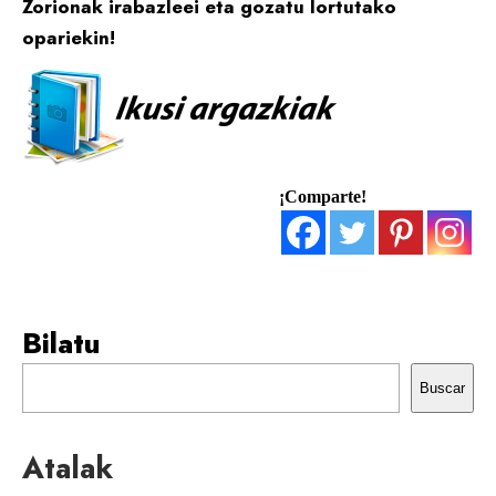
Zorionak irabazleei eta gozatu lortutako
opariekin!
¡Comparte!
Bilatu
Buscar
Atalak