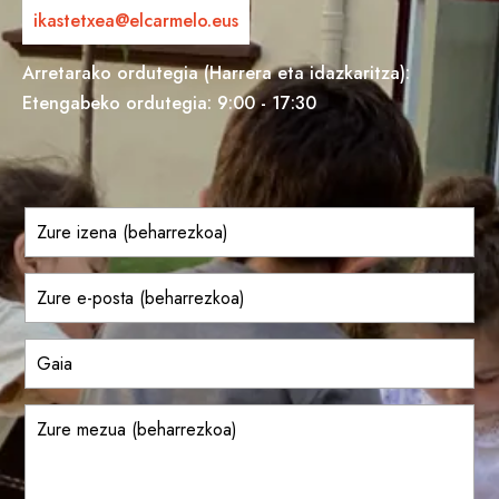
ikastetxea@elcarmelo.eus
Arretarako ordutegia (Harrera eta idazkaritza):
Etengabeko ordutegia: 9:00 - 17:30