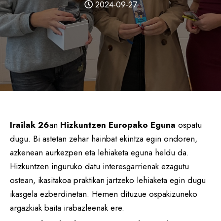
2024-09-27
Irailak 26
an
Hizkuntzen Europako Eguna
ospatu
dugu. Bi astetan zehar hainbat ekintza egin ondoren,
azkenean aurkezpen eta lehiaketa eguna heldu da.
Hizkuntzen inguruko datu interesgarrienak ezagutu
ostean, ikasitakoa praktikan jartzeko lehiaketa egin dugu
ikasgela ezberdinetan. Hemen dituzue ospakizuneko
argazkiak baita irabazleenak ere.