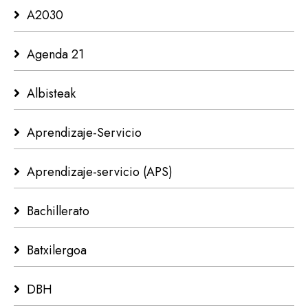
A2030
Agenda 21
Albisteak
Aprendizaje-Servicio
Aprendizaje-servicio (APS)
Bachillerato
Batxilergoa
DBH