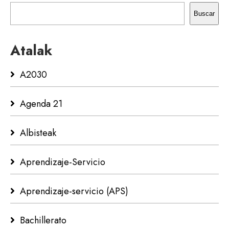
Buscar
Atalak
A2030
Agenda 21
Albisteak
Aprendizaje-Servicio
Aprendizaje-servicio (APS)
Bachillerato