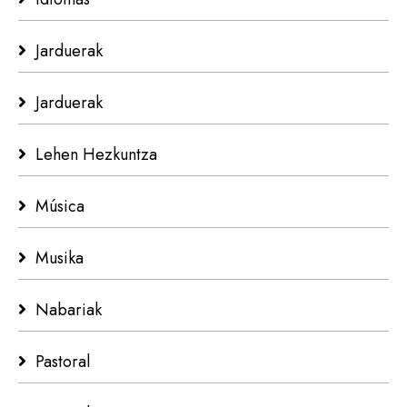
Jarduerak
Jarduerak
Lehen Hezkuntza
Música
Musika
Nabariak
Pastoral