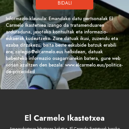
Informazio-klausula: Emandako datu pertsonalak El
Carmelo Ikastetxea izango da tratamenduaren
arduraduna, jasotako kontsultak eta informazio-
eskaerak kudeatzeko. Zure datuak ikusi, zuzendu eta
ezaba ditzakezu, baita beste eskubide batzuk erabili
ere, colegio@elcarmelo.eus helbidean, datuak
babesteko informazio osagarriarekin batera, gure web
orrian azaltzen den bezala: www.elcarmelo.eus/politica-
de-privacidad
El Carmelo Ikastetxea
Amaorebietaren bihotzean kokatua, El Carmelo Ikastetxeak herriko