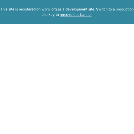
This site is registered on
wpml.org
as a development site. Switch to a production
site key to
remove this banner
.