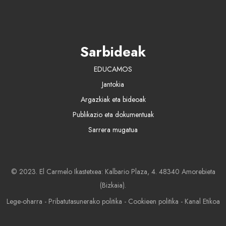
Sarbideak
EDUCAMOS
Jantokia
Argazkiak eta bideoak
Publikazio eta dokumentuak
Sarrera mugatua
© 2023. El Carmelo Ikastetxea: Kalbario Plaza, 4. 48340 Amorebieta
(Bizkaia).
Lege-oharra
-
Pribatutasunerako politika
-
Cookieen politika
-
Kanal Etikoa