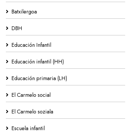
Batxilergoa
DBH
Educación Infantil
Educación infantil (HH)
Educación primaria (LH)
El Carmelo social
El Carmelo soziala
Escuela infantil