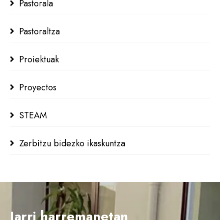
Pastorala
Pastoraltza
Proiektuak
Proyectos
STEAM
Zerbitzu bidezko ikaskuntza
Jarri harremanetan