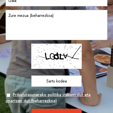
Pribatutasunerako politika irakurri dut eta
onartzen dut (beharrezkoa)