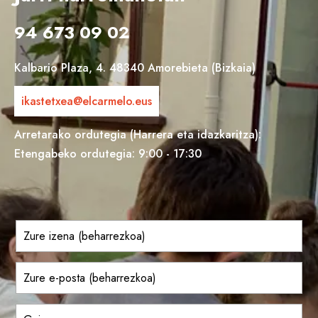
94 673 09 02
Kalbario Plaza, 4. 48340 Amorebieta (Bizkaia)
ikastetxea@elcarmelo.eus
Arretarako ordutegia (Harrera eta idazkaritza):
Etengabeko ordutegia: 9:00 - 17:30