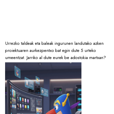
Urrezko taldeak eta baleak ingurunen landutako azken
proiektuaren aurkezpentxo bat egin dute 5 urteko
umeentzat. Jarriko al dute eurek be adostokia martxan?