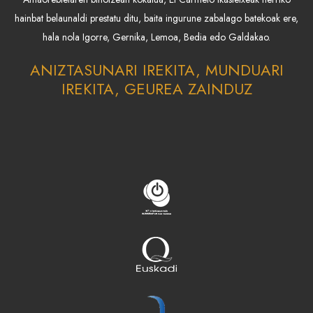
hainbat belaunaldi prestatu ditu, baita ingurune zabalago batekoak ere,
hala nola Igorre, Gernika, Lemoa, Bedia edo Galdakao.
ANIZTASUNARI IREKITA, MUNDUARI
IREKITA, GEUREA ZAINDUZ