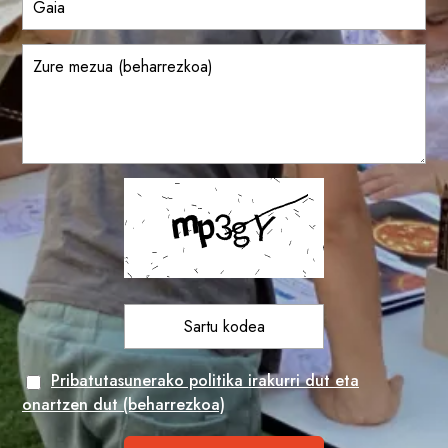
Pribatutasunerako politika irakurri dut eta
onartzen dut (beharrezkoa)