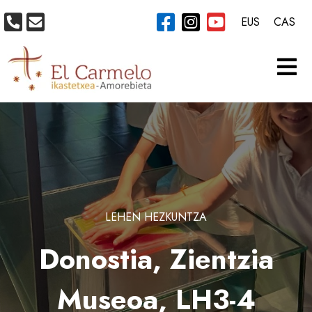
EUS
CAS
LEHEN HEZKUNTZA
Donostia, Zientzia
Museoa, LH3-4