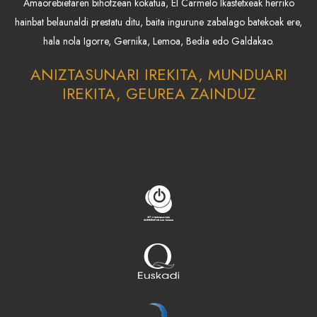
Amaorebietaren bihotzean kokatua, El Carmelo Ikastetxeak herriko
hainbat belaunaldi prestatu ditu, baita ingurune zabalago batekoak ere,
hala nola Igorre, Gernika, Lemoa, Bedia edo Galdakao.
ANIZTASUNARI IREKITA, MUNDUARI
IREKITA, GEUREA ZAINDUZ