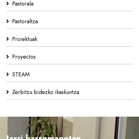
Pastorala
Pastoraltza
Proiektuak
Proyectos
STEAM
Zerbitzu bidezko ikaskuntza
Jarri harremanetan