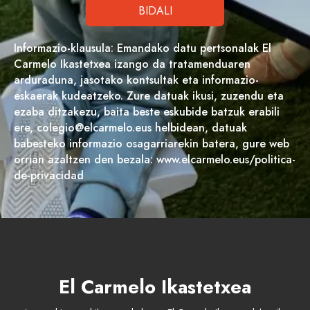
Informazio-klausula: Emandako datu pertsonalak El
Carmelo Ikastetxea izango da tratamenduaren
arduraduna, jasotako kontsultak eta informazio-
eskaerak kudeatzeko. Zure datuak ikusi, zuzendu eta
ezaba ditzakezu, baita beste eskubide batzuk erabili
ere, colegio@elcarmelo.eus helbidean, datuak
babesteko informazio osagarriarekin batera, gure web
orrian azaltzen den bezala: www.elcarmelo.eus/politica-
de-privacidad
El Carmelo Ikastetxea