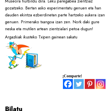
Museora hurbildu dira. Leku paregabea zientziaz
gozatzeko. Bertan asko esperimentatu genuen eta han
dauden ekintza ezberdinetan parte hartzeko aukera izan
genuen. Primerako txangoa izan zen. Nork daki gure
neska eta mutilen artean zientzialari petoa dugun!
Argazkiak ikusteko Txipen gainean sakatu
¡Comparte!
Bilatu