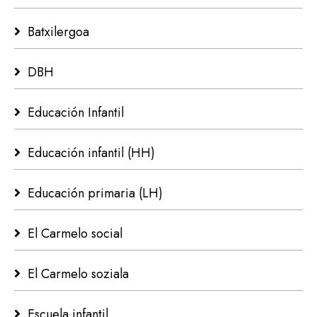
Batxilergoa
DBH
Educación Infantil
Educación infantil (HH)
Educación primaria (LH)
El Carmelo social
El Carmelo soziala
Escuela infantil