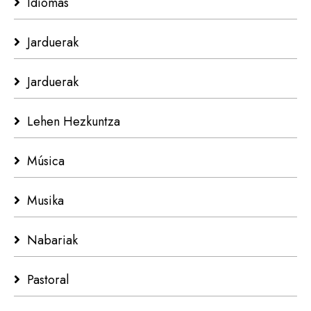
Idiomas
Jarduerak
Jarduerak
Lehen Hezkuntza
Música
Musika
Nabariak
Pastoral