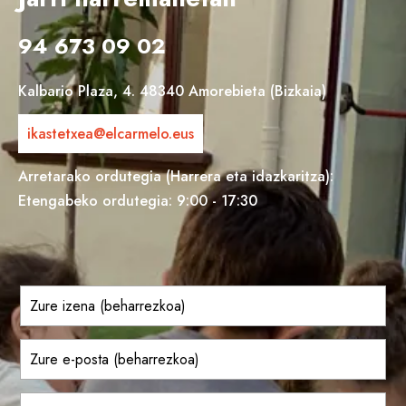
94 673 09 02
Kalbario Plaza, 4. 48340 Amorebieta (Bizkaia)
ikastetxea@elcarmelo.eus
Arretarako ordutegia (Harrera eta idazkaritza):
Etengabeko ordutegia: 9:00 - 17:30