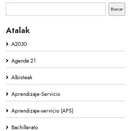
Buscar
Atalak
A2030
Agenda 21
Albisteak
Aprendizaje-Servicio
Aprendizaje-servicio (APS)
Bachillerato