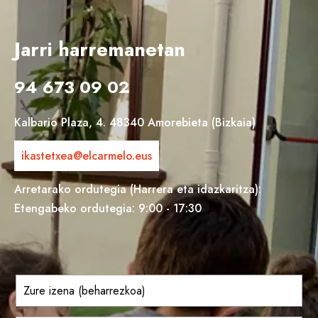
Jarri harremanetan
94 673 09 02
Kalbario Plaza, 4. 48340 Amorebieta (Bizkaia)
ikastetxea@elcarmelo.eus
Arretarako ordutegia (Harrera eta idazkaritza):
Etengabeko ordutegia: 9:00 - 17:30