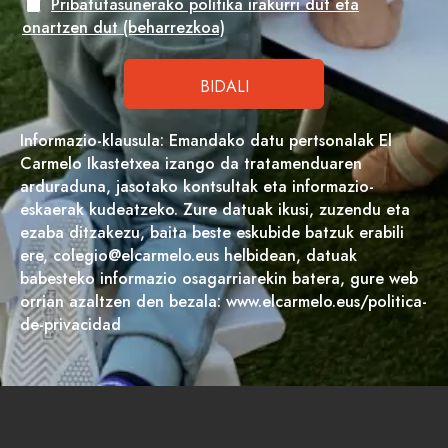
Pribatutasunerako politika irakurri dut eta
onartzen dut (beharrezkoa)
Informazio-klausula: Emandako datu pertsonalak El
Carmelo Ikastetxea izango da tratamenduaren
arduraduna, jasotako kontsultak eta informazio-
eskaerak kudeatzeko. Zure datuak ikusi, zuzendu eta
ezaba ditzakezu, baita beste eskubide batzuk erabili
ere, colegio@elcarmelo.eus helbidean, datuak
babesteko informazio osagarriarekin batera, gure web
orrian azaltzen den bezala: www.elcarmelo.eus/politica-
de-privacidad