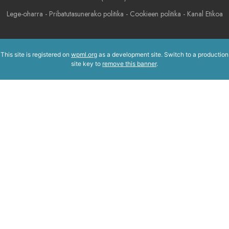
Lege-oharra
-
Pribatutasunerako politika
-
Cookieen politika
-
Kanal Etikoa
This site is registered on
wpml.org
as a development site. Switch to a production
site key to
remove this banner
.