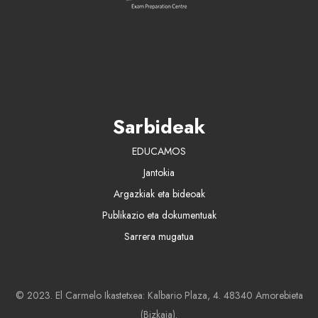
Sarbideak
EDUCAMOS
Jantokia
Argazkiak eta bideoak
Publikazio eta dokumentuak
Sarrera mugatua
© 2023. El Carmelo Ikastetxea: Kalbario Plaza, 4. 48340 Amorebieta
(Bizkaia).