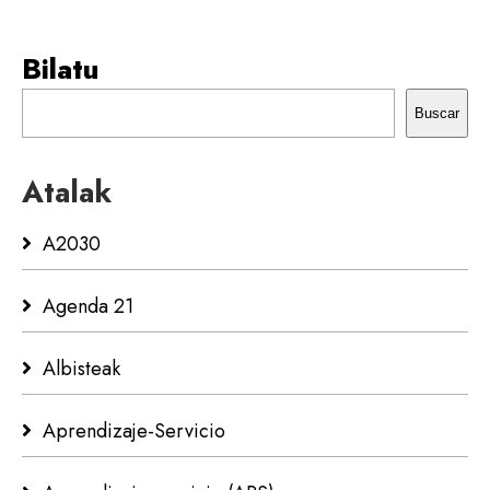
Bilatu
Buscar
Atalak
A2030
Agenda 21
Albisteak
Aprendizaje-Servicio