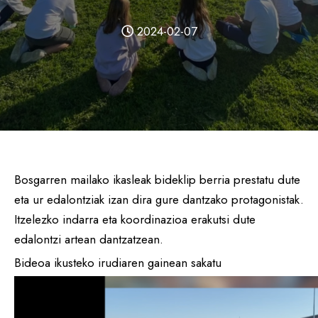
2024-02-07
Bosgarren mailako ikasleak bideklip berria prestatu dute
eta ur edalontziak izan dira gure dantzako protagonistak.
Itzelezko indarra eta koordinazioa erakutsi dute
edalontzi artean dantzatzean.
Bideoa ikusteko irudiaren gainean sakatu