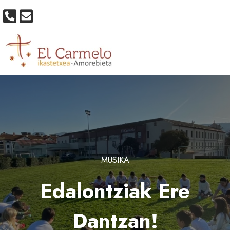
MUSIKA
Edalontziak Ere
Dantzan!