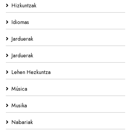
Hizkuntzak
Idiomas
Jarduerak
Jarduerak
Lehen Hezkuntza
Música
Musika
Nabariak