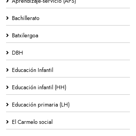
Aprendizaje-servicio (APS)
Bachillerato
Batxilergoa
DBH
Educación Infantil
Educación infantil (HH)
Educación primaria (LH)
El Carmelo social