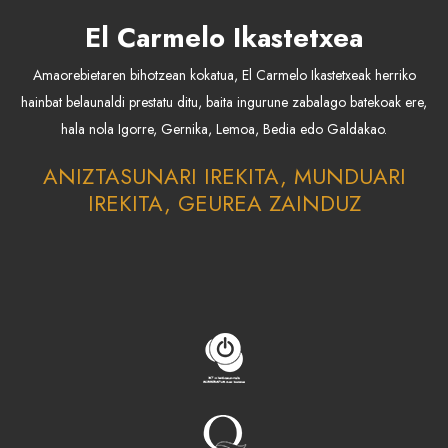
El Carmelo Ikastetxea
Amaorebietaren bihotzean kokatua, El Carmelo Ikastetxeak herriko
hainbat belaunaldi prestatu ditu, baita ingurune zabalago batekoak ere,
hala nola Igorre, Gernika, Lemoa, Bedia edo Galdakao.
ANIZTASUNARI IREKITA, MUNDUARI
IREKITA, GEUREA ZAINDUZ