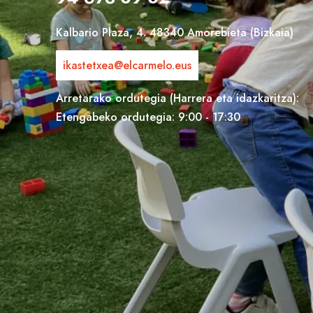
Kalbario Plaza, 4. 48340 Amorebieta (Bizkaia)
ikastetxea@elcarmelo.eus
Arretarako ordutegia (Harrera eta idazkaritza):
Etengabeko ordutegia: 9:00 - 17:30