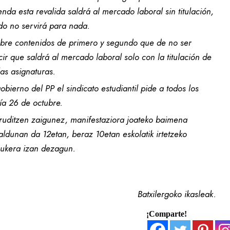
nda esta revalida saldrá al mercado laboral sin titulación,
do no servirá para nada.
sobre contenidos de primero y segundo que de no ser
cir que saldrá al mercado laboral solo con la titulación de
as asignaturas.
obierno del PP el sindicato estudiantil pide a todos los
ía 26 de octubre.
iruditzen zaigunez, manifestaziora joateko baimena
ldunan da 12etan, beraz 10etan eskolatik irtetzeko
aukera izan dezagun.
Batxilergoko ikasleak.
¡Comparte!