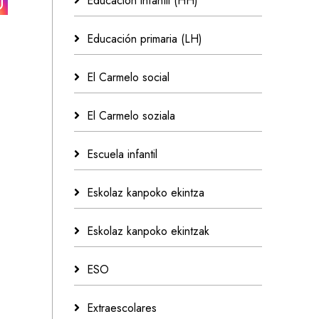
Educación infantil (HH)
Educación primaria (LH)
El Carmelo social
El Carmelo soziala
Escuela infantil
Eskolaz kanpoko ekintza
Eskolaz kanpoko ekintzak
ESO
Extraescolares