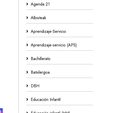
Agenda 21
Albisteak
Aprendizaje-Servicio
Aprendizaje-servicio (APS)
Bachillerato
Batxilergoa
DBH
Educación Infantil