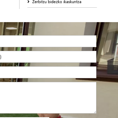
Zerbitzu bidezko ikaskuntza