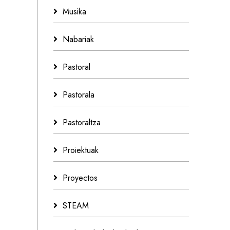
Musika
Nabariak
Pastoral
Pastorala
Pastoraltza
Proiektuak
Proyectos
STEAM