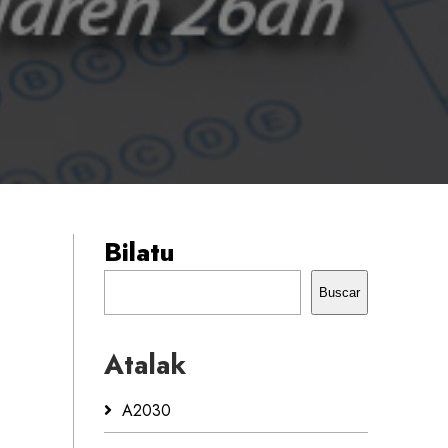
Bilatu
Buscar
Atalak
A2030