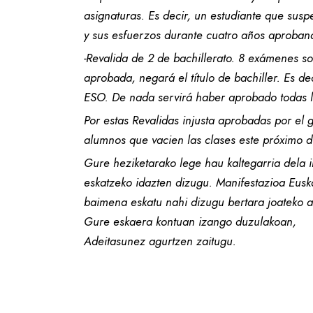
asignaturas. Es decir, un estudiante que suspe
y sus esfuerzos durante cuatro años aproban
-Revalida de 2 de bachillerato. 8 exámenes 
aprobada, negará el título de bachiller. Es de
ESO. De nada servirá haber aprobado todas l
Por estas Revalidas injusta aprobadas por el g
alumnos que vacien las clases este próximo d
Gure heziketarako lege hau kaltegarria dela 
eskatzeko idazten dizugu. Manifestazioa Euska
baimena eskatu nahi dizugu bertara joateko 
Gure eskaera kontuan izango duzulakoan,
Adeitasunez agurtzen zaitugu.