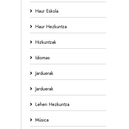
Haur Eskola
Haur Hezkuntza
Hizkuntzak
Idiomas
Jarduerak
Jarduerak
Lehen Hezkuntza
Música