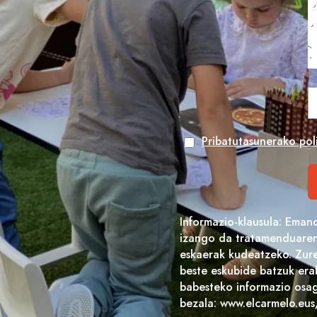
Pribatutasunerako poli
Informazio-klausula: Eman
izango da tratamenduaren 
eskaerak kudeatzeko. Zure
beste eskubide batzuk era
babesteko informazio osag
bezala: www.elcarmelo.eus