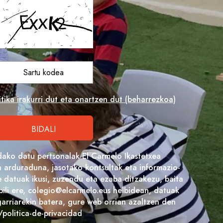
tika irakurri dut eta onartzen dut (beharrezkoa)
dako datu pertsonalak El Carmelo Ikastetxea
arduraduna, jasotako kontsultak eta informazio-
 datuak ikusi, zuzendu eta ezaba ditzakezu, baita
bili ere, colegio@elcarmelo.eus helbidean, datuak
arriarekin batera, gure web orrian azaltzen den
/politica-de-privacidad