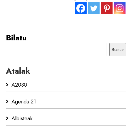
Bilatu
Buscar
Atalak
A2030
Agenda 21
Albisteak