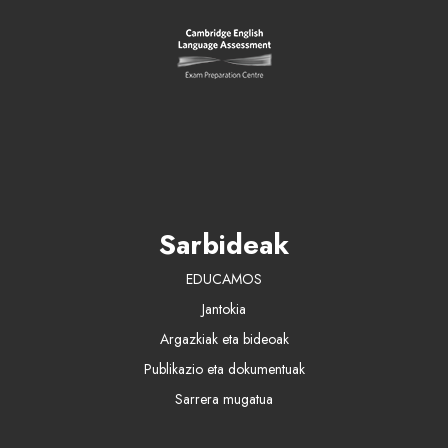
Sarbideak
EDUCAMOS
Jantokia
Argazkiak eta bideoak
Publikazio eta dokumentuak
Sarrera mugatua