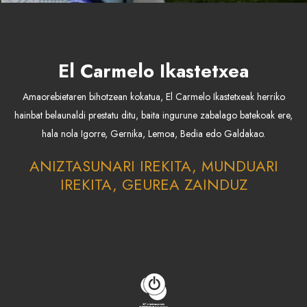
El Carmelo Ikastetxea
Amaorebietaren bihotzean kokatua, El Carmelo Ikastetxeak herriko
hainbat belaunaldi prestatu ditu, baita ingurune zabalago batekoak ere,
hala nola Igorre, Gernika, Lemoa, Bedia edo Galdakao.
ANIZTASUNARI IREKITA, MUNDUARI
IREKITA, GEUREA ZAINDUZ