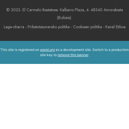
© 2023. El Carmelo Ikastetxea: Kalbario Plaza, 4. 48340 Amorebieta
(Bizkaia).
Lege-oharra
-
Pribatutasunerako politika
-
Cookieen politika
-
Kanal Etikoa
This site is registered on
wpml.org
as a development site. Switch to a production
site key to
remove this banner
.