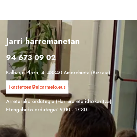
Jarri harremanetan
94 673 09 02
Kalbario Plaza, 4. 48340 Amorebieta (Bizkaia)
ikastetxea@elcarmelo.eus
Arretarako ordutegia (Harrera eta idazkaritza):
Etengabeko ordutegia: 9:00 - 17:30