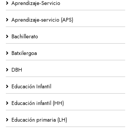
Aprendizaje-Servicio
Aprendizaje-servicio (APS)
Bachillerato
Batxilergoa
DBH
Educación Infantil
Educación infantil (HH)
Educación primaria (LH)