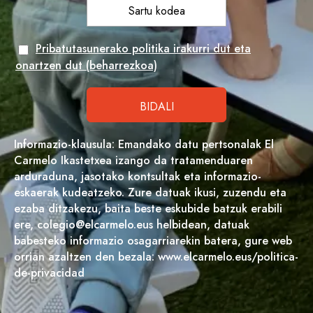
Pribatutasunerako politika irakurri dut eta
onartzen dut (beharrezkoa)
Informazio-klausula: Emandako datu pertsonalak El
Carmelo Ikastetxea izango da tratamenduaren
arduraduna, jasotako kontsultak eta informazio-
eskaerak kudeatzeko. Zure datuak ikusi, zuzendu eta
ezaba ditzakezu, baita beste eskubide batzuk erabili
ere, colegio@elcarmelo.eus helbidean, datuak
babesteko informazio osagarriarekin batera, gure web
orrian azaltzen den bezala: www.elcarmelo.eus/politica-
de-privacidad