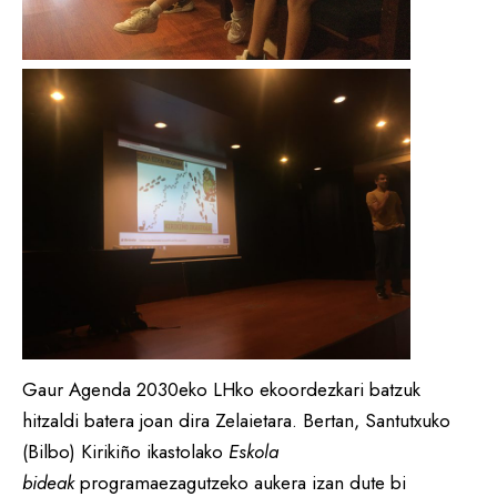
Gaur Agenda 2030eko LHko ekoordezkari batzuk
hitzaldi batera joan dira Zelaietara. Bertan, Santutxuko
(Bilbo) Kirikiño ikastolako
Eskola
bideak
programaezagutzeko aukera izan dute bi