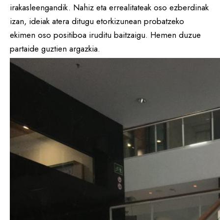
irakasleengandik. Nahiz eta errealitateak oso ezberdinak
izan, ideiak atera ditugu etorkizunean probatzeko
ekimen oso positiboa iruditu baitzaigu. Hemen duzue
partaide guztien argazkia.