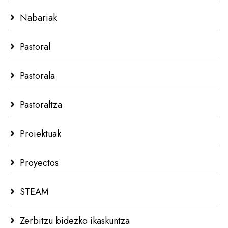
Nabariak
Pastoral
Pastorala
Pastoraltza
Proiektuak
Proyectos
STEAM
Zerbitzu bidezko ikaskuntza