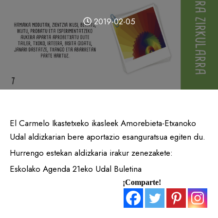
2019-02-05
El Carmelo Ikastetxeko ikasleek Amorebieta-Etxanoko
Udal aldizkarian bere aportazio esanguratsua egiten du.
Hurrengo estekan aldizkaria irakur zenezakete:
Eskolako Agenda 21eko Udal Buletina
¡Comparte!