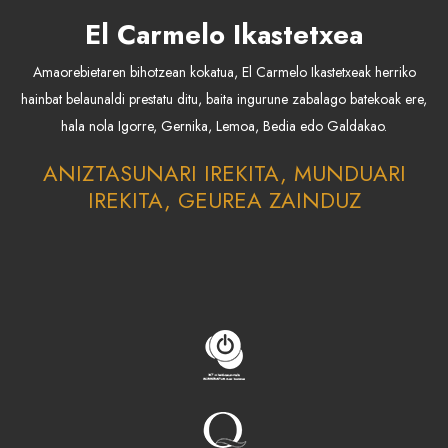
El Carmelo Ikastetxea
Amaorebietaren bihotzean kokatua, El Carmelo Ikastetxeak herriko
hainbat belaunaldi prestatu ditu, baita ingurune zabalago batekoak ere,
hala nola Igorre, Gernika, Lemoa, Bedia edo Galdakao.
ANIZTASUNARI IREKITA, MUNDUARI
IREKITA, GEUREA ZAINDUZ