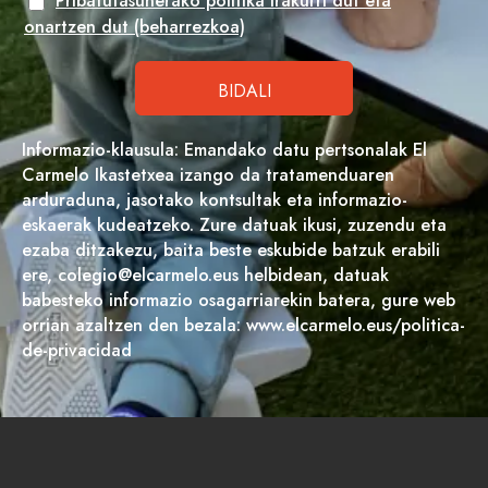
Pribatutasunerako politika irakurri dut eta
onartzen dut (beharrezkoa)
Informazio-klausula: Emandako datu pertsonalak El
Carmelo Ikastetxea izango da tratamenduaren
arduraduna, jasotako kontsultak eta informazio-
eskaerak kudeatzeko. Zure datuak ikusi, zuzendu eta
ezaba ditzakezu, baita beste eskubide batzuk erabili
ere, colegio@elcarmelo.eus helbidean, datuak
babesteko informazio osagarriarekin batera, gure web
orrian azaltzen den bezala: www.elcarmelo.eus/politica-
de-privacidad