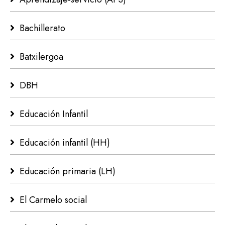
Bachillerato
Batxilergoa
DBH
Educación Infantil
Educación infantil (HH)
Educación primaria (LH)
El Carmelo social