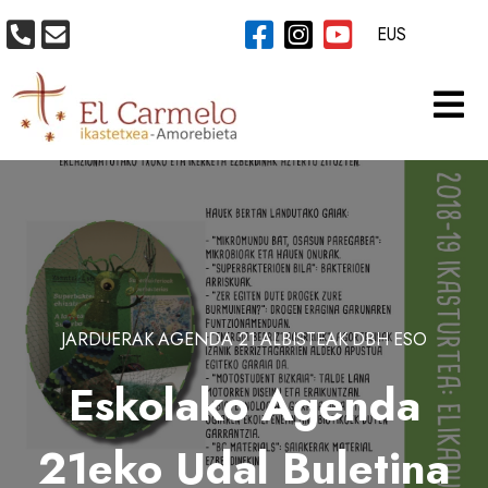
EUS
JARDUERAK
AGENDA 21
ALBISTEAK
DBH
ESO
Eskolako Agenda
21eko Udal Buletina