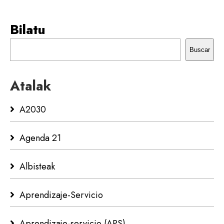
Bilatu
Buscar
Atalak
A2030
Agenda 21
Albisteak
Aprendizaje-Servicio
Aprendizaje-servicio (APS)