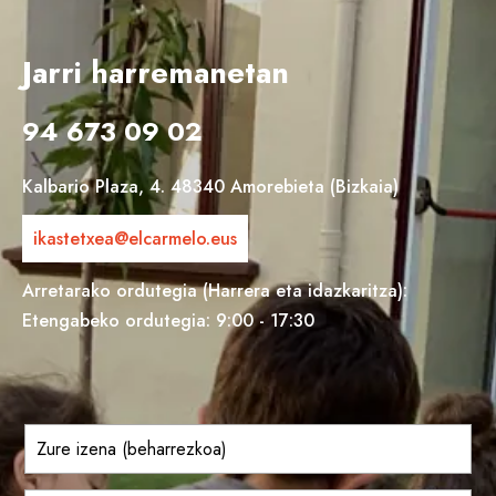
Jarri harremanetan
94 673 09 02
Kalbario Plaza, 4. 48340 Amorebieta (Bizkaia)
ikastetxea@elcarmelo.eus
Arretarako ordutegia (Harrera eta idazkaritza):
Etengabeko ordutegia: 9:00 - 17:30