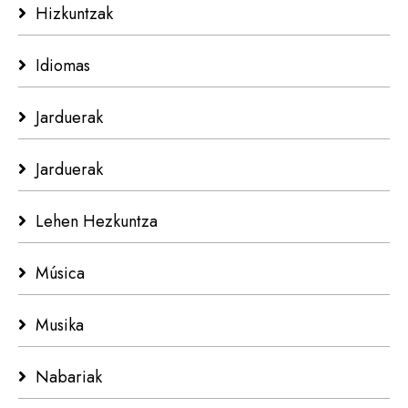
Hizkuntzak
Idiomas
Jarduerak
Jarduerak
Lehen Hezkuntza
Música
Musika
Nabariak