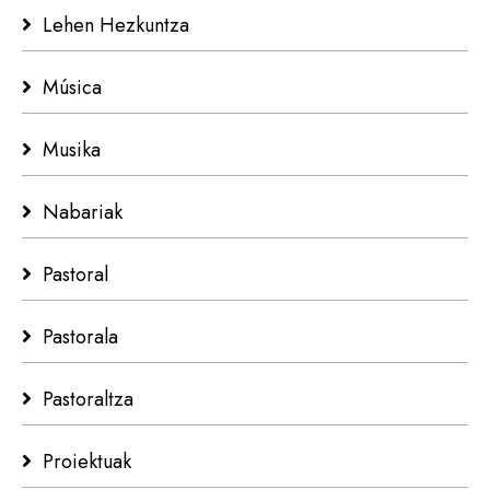
Lehen Hezkuntza
Música
Musika
Nabariak
Pastoral
Pastorala
Pastoraltza
Proiektuak