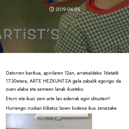
2019-04-05
Datorren barikua, apirilaren 12an, arratsaldeko 16etatik
17.30etara, ARTE HEZKUNTZA gela zabalik egongo da
zuen alaba eta semeen lanak ikusteko.
Etorri eta ikusi zein arte lan ederrak egin dituzten!!
Hurrengo irudian klikatuz lanen bideoa ikus zenezake.