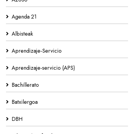
Agenda 21
Albisteak
Aprendizaje-Servicio
Aprendizaje-servicio (APS)
Bachillerato
Batxilergoa
DBH