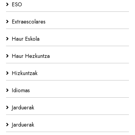
ESO
Extraescolares
Haur Eskola
Haur Hezkuntza
Hizkuntzak
Idiomas
Jarduerak
Jarduerak