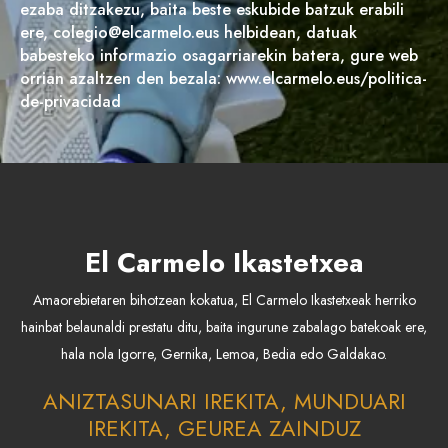
ezaba ditzakezu, baita beste eskubide batzuk erabili
ere, colegio@elcarmelo.eus helbidean, datuak
babesteko informazio osagarriarekin batera, gure web
orrian azaltzen den bezala: www.elcarmelo.eus/politica-
de-privacidad
El Carmelo Ikastetxea
Amaorebietaren bihotzean kokatua, El Carmelo Ikastetxeak herriko
hainbat belaunaldi prestatu ditu, baita ingurune zabalago batekoak ere,
hala nola Igorre, Gernika, Lemoa, Bedia edo Galdakao.
ANIZTASUNARI IREKITA, MUNDUARI
IREKITA, GEUREA ZAINDUZ