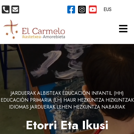
EUS
JARDUERAK
ALBISTEAK
EDUCACIÓN INFANTIL (HH)
EDUCACIÓN PRIMARIA (LH)
HAUR HEZKUNTZA
HIZKUNTZAK
IDIOMAS
JARDUERAK
LEHEN HEZKUNTZA
NABARIAK
Etorri Eta Ikusi