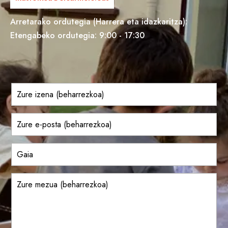
Arretarako ordutegia (Harrera eta idazkaritza):
Etengabeko ordutegia: 9:00 - 17:30