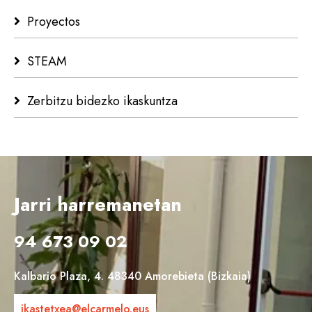
Proyectos
STEAM
Zerbitzu bidezko ikaskuntza
Jarri harremanetan
94 673 09 02
Kalbario Plaza, 4. 48340 Amorebieta (Bizkaia)
ikastetxea@elcarmelo.eus