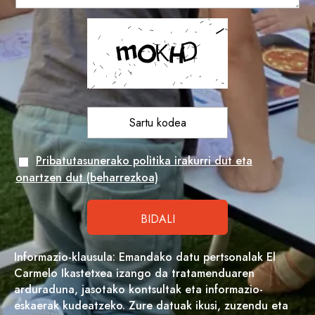
Pribatutasunerako politika irakurri dut eta
onartzen dut (beharrezkoa)
Informazio-klausula: Emandako datu pertsonalak El
Carmelo Ikastetxea izango da tratamenduaren
arduraduna, jasotako kontsultak eta informazio-
eskaerak kudeatzeko. Zure datuak ikusi, zuzendu eta