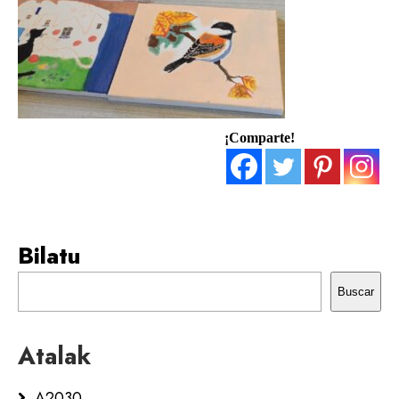
¡Comparte!
Bilatu
Buscar
Atalak
A2030