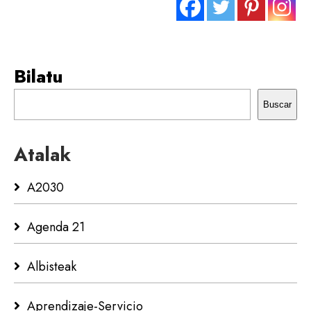
Bilatu
Buscar
Atalak
A2030
Agenda 21
Albisteak
Aprendizaje-Servicio