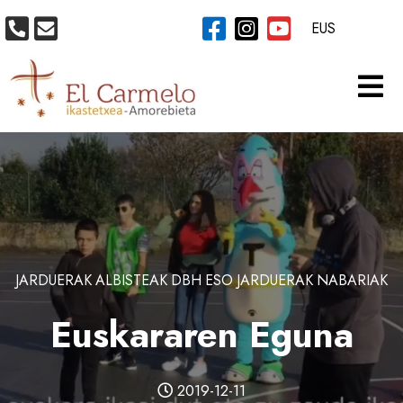
EUS
JARDUERAK
ALBISTEAK
DBH
ESO
JARDUERAK
NABARIAK
Euskararen Eguna
2019-12-11