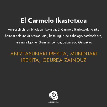
El Carmelo Ikastetxea
Amaorebietaren bihotzean kokatua, El Carmelo Ikastetxeak herriko
hainbat belaunaldi prestatu ditu, baita ingurune zabalago batekoak ere,
hala nola Igorre, Gernika, Lemoa, Bedia edo Galdakao.
ANIZTASUNARI IREKITA, MUNDUARI
IREKITA, GEUREA ZAINDUZ