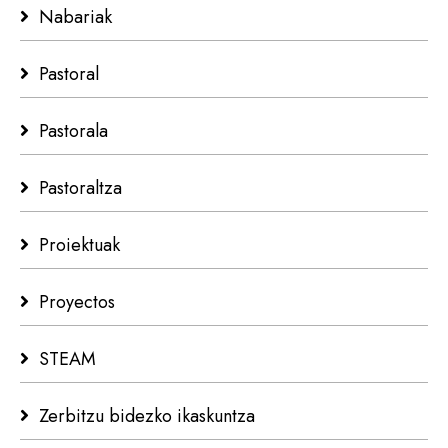
Nabariak
Pastoral
Pastorala
Pastoraltza
Proiektuak
Proyectos
STEAM
Zerbitzu bidezko ikaskuntza