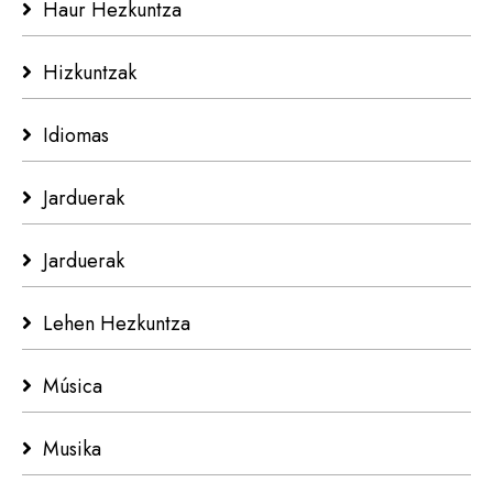
Haur Hezkuntza
Hizkuntzak
Idiomas
Jarduerak
Jarduerak
Lehen Hezkuntza
Música
Musika