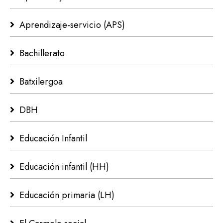
Aprendizaje-servicio (APS)
Bachillerato
Batxilergoa
DBH
Educación Infantil
Educación infantil (HH)
Educación primaria (LH)