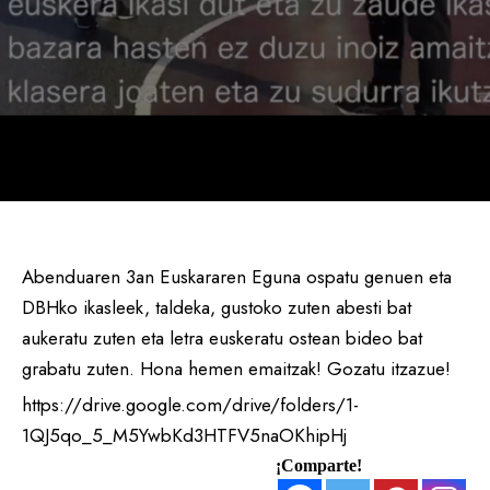
Abenduaren 3an Euskararen Eguna ospatu genuen eta
DBHko ikasleek, taldeka, gustoko zuten abesti bat
aukeratu zuten eta letra euskeratu ostean bideo bat
grabatu zuten. Hona hemen emaitzak! Gozatu itzazue!
https://drive.google.com/drive/folders/1-
1QJ5qo_5_M5YwbKd3HTFV5naOKhipHj
¡Comparte!