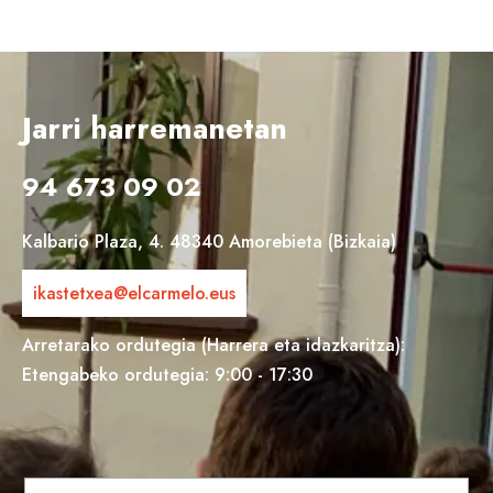
Jarri harremanetan
94 673 09 02
Kalbario Plaza, 4. 48340 Amorebieta (Bizkaia)
ikastetxea@elcarmelo.eus
Arretarako ordutegia (Harrera eta idazkaritza):
Etengabeko ordutegia: 9:00 - 17:30