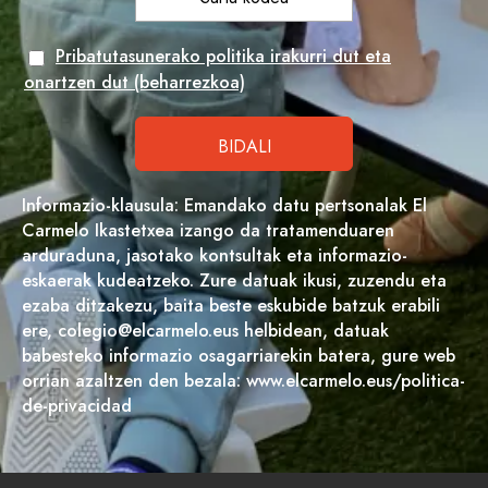
Pribatutasunerako politika irakurri dut eta
onartzen dut (beharrezkoa)
Informazio-klausula: Emandako datu pertsonalak El
Carmelo Ikastetxea izango da tratamenduaren
arduraduna, jasotako kontsultak eta informazio-
eskaerak kudeatzeko. Zure datuak ikusi, zuzendu eta
ezaba ditzakezu, baita beste eskubide batzuk erabili
ere, colegio@elcarmelo.eus helbidean, datuak
babesteko informazio osagarriarekin batera, gure web
orrian azaltzen den bezala: www.elcarmelo.eus/politica-
de-privacidad