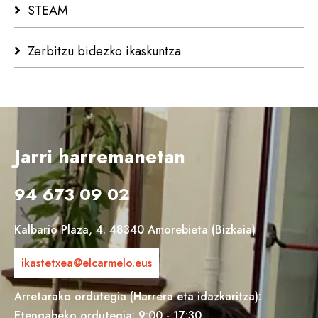
STEAM
Zerbitzu bidezko ikaskuntza
Jarri harremanetan
94 673 09 02
Kalbario Plaza, 4. 48340 Amorebieta (Bizkaia)
ikastetxea@elcarmelo.eus
Arretarako ordutegia (Harrera eta idazkaritza):
Etengabeko ordutegia: 9:00 - 17:30