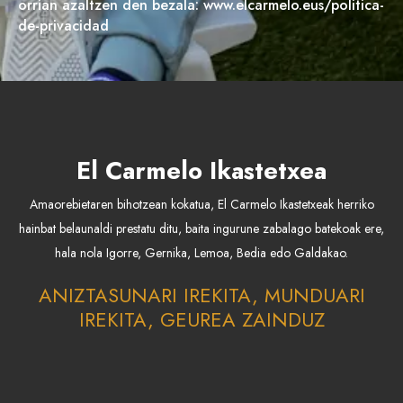
orrian azaltzen den bezala: www.elcarmelo.eus/politica-
de-privacidad
El Carmelo Ikastetxea
Amaorebietaren bihotzean kokatua, El Carmelo Ikastetxeak herriko
hainbat belaunaldi prestatu ditu, baita ingurune zabalago batekoak ere,
hala nola Igorre, Gernika, Lemoa, Bedia edo Galdakao.
ANIZTASUNARI IREKITA, MUNDUARI
IREKITA, GEUREA ZAINDUZ