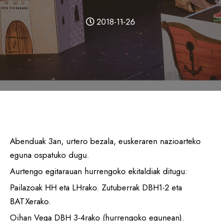
2018-11-26
Abenduak 3an, urtero bezala, euskeraren nazioarteko
eguna ospatuko dugu.
Aurtengo egitarauan hurrengoko ekitaldiak ditugu:
Pailazoak HH eta LHrako. Zutuberrak DBH1-2 eta
BATXerako.
Oihan Vega DBH 3-4rako (hurrengoko egunean).