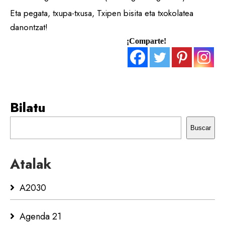
Eta pegata, txupa-txusa, Txipen bisita eta txokolatea
danontzat!
¡Comparte!
Bilatu
Buscar
Atalak
A2030
Agenda 21