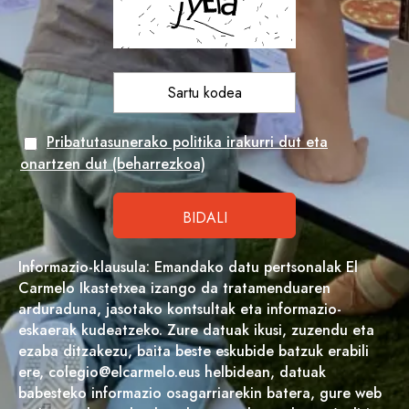
Pribatutasunerako politika irakurri dut eta
onartzen dut (beharrezkoa)
Informazio-klausula: Emandako datu pertsonalak El
Carmelo Ikastetxea izango da tratamenduaren
arduraduna, jasotako kontsultak eta informazio-
eskaerak kudeatzeko. Zure datuak ikusi, zuzendu eta
ezaba ditzakezu, baita beste eskubide batzuk erabili
ere, colegio@elcarmelo.eus helbidean, datuak
babesteko informazio osagarriarekin batera, gure web