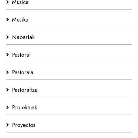
Música
Musika
Nabariak
Pastoral
Pastorala
Pastoraltza
Proiektuak
Proyectos