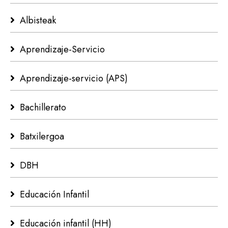
Albisteak
Aprendizaje-Servicio
Aprendizaje-servicio (APS)
Bachillerato
Batxilergoa
DBH
Educación Infantil
Educación infantil (HH)