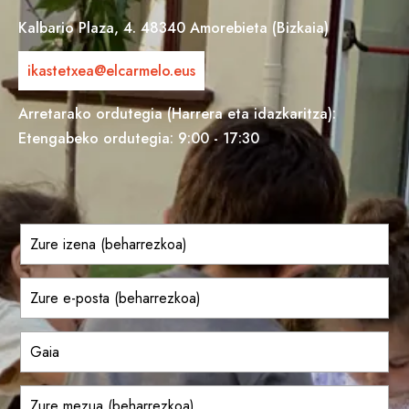
Kalbario Plaza, 4. 48340 Amorebieta (Bizkaia)
ikastetxea@elcarmelo.eus
Arretarako ordutegia (Harrera eta idazkaritza):
Etengabeko ordutegia: 9:00 - 17:30