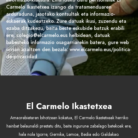
Carmelo Ikastetxea izango da tratamenduaren
arduraduna, jasotako kontsultak eta informazio-
eskaerak kudeatzeko. Zure datuak ikusi, zuzendu eta
ezaba ditzakezu, baita beste eskubide batzuk erabili
ere, colegio@elcarmelo.eus helbidean, datuak
babesteko informazio osagarriarekin batera, gure web
orrian azaltzen den bezala: www.elcarmelo.eus/politica-
de-privacidad
El Carmelo Ikastetxea
Amaorebietaren bihotzean kokatua, El Carmelo Ikastetxeak herriko
hainbat belaunaldi prestatu ditu, baita ingurune zabalago batekoak ere,
hala nola Igorre, Gernika, Lemoa, Bedia edo Galdakao.