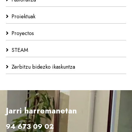
Proiektuak
Proyectos
STEAM
Zerbitzu bidezko ikaskuntza
Jarri harremanetan
94 673 09 02