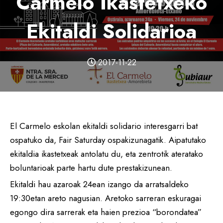
Carmelo Ikastetxeko
Ekitaldi Solidarioa
2017-11-22
El Carmelo eskolan ekitaldi solidario interesgarri bat
ospatuko da, Fair Saturday ospakizunagatik. Aipatutako
ekitaldia ikastetxeak antolatu du, eta zentrotik ateratako
boluntarioak parte hartu dute prestakizunean.
Ekitaldi hau azaroak 24ean izango da arratsaldeko
19:30etan areto nagusian. Aretoko sarreran eskuragai
egongo dira sarrerak eta haien prezioa “borondatea”