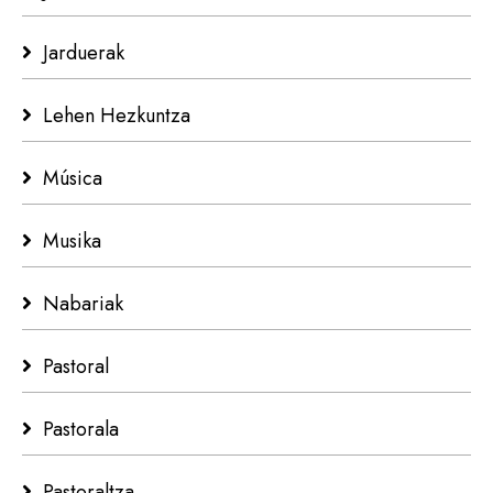
Jarduerak
Lehen Hezkuntza
Música
Musika
Nabariak
Pastoral
Pastorala
Pastoraltza