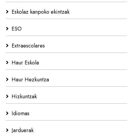
Eskolaz kanpoko ekintzak
ESO
Extraescolares
Haur Eskola
Haur Hezkuntza
Hizkuntzak
Idiomas
Jarduerak