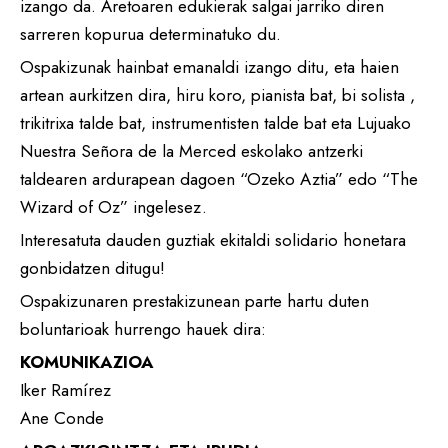
izango da. Aretoaren edukierak salgai jarriko diren
sarreren kopurua determinatuko du.
Ospakizunak hainbat emanaldi izango ditu, eta haien
artean aurkitzen dira, hiru koro, pianista bat, bi solista ,
trikitrixa talde bat, instrumentisten talde bat eta Lujuako
Nuestra Señora de la Merced eskolako antzerki
taldearen ardurapean dagoen “Ozeko Aztia” edo “The
Wizard of Oz” ingelesez.
Interesatuta dauden guztiak ekitaldi solidario honetara
gonbidatzen ditugu!
Ospakizunaren prestakizunean parte hartu duten
boluntarioak hurrengo hauek dira:
KOMUNIKAZIOA
Iker Ramírez
Ane Conde