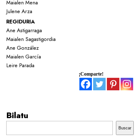
Maialen Mena
Julene Arza
REGIDURIA
Ane Astigarraga
Maialen Sagastigordia
Ane González
Maialen García
Leire Parada
¡Comparte!
Bilatu
Buscar