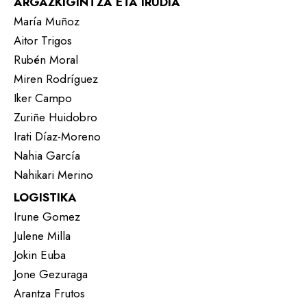
ARGAZKIGINTZA ETA IRUDIA
María Muñoz
Aitor Trigos
Rubén Moral
Miren Rodríguez
Iker Campo
Zuriñe Huidobro
Irati Díaz-Moreno
Nahia García
Nahikari Merino
LOGISTIKA
Irune Gomez
Julene Milla
Jokin Euba
Jone Gezuraga
Arantza Frutos