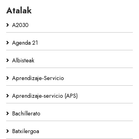
Atalak
A2030
Agenda 21
Albisteak
Aprendizaje-Servicio
Aprendizaje-servicio (APS)
Bachillerato
Batxilergoa