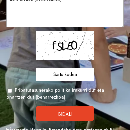
Pribatutasunerako politika irakurri dut eta
onartzen dut (beharrezkoa)
Informazio-klausula: Emandako datu pertsonalak El