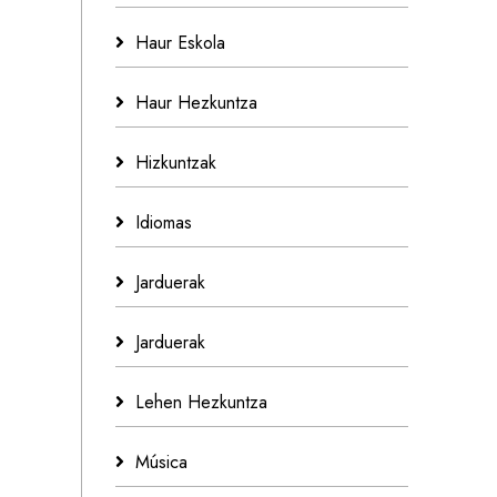
Haur Eskola
Haur Hezkuntza
Hizkuntzak
Idiomas
Jarduerak
Jarduerak
Lehen Hezkuntza
Música