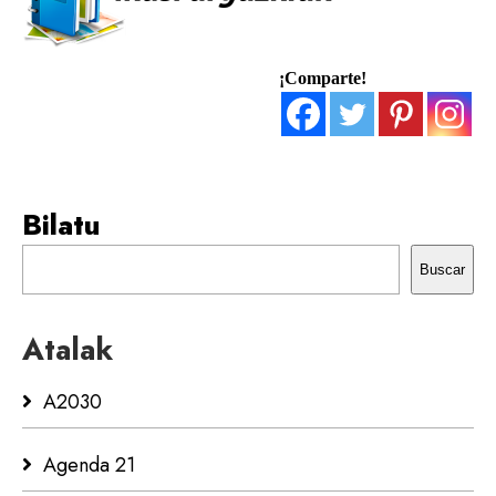
¡Comparte!
Bilatu
Buscar
Atalak
A2030
Agenda 21