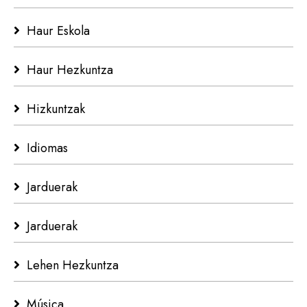
Haur Eskola
Haur Hezkuntza
Hizkuntzak
Idiomas
Jarduerak
Jarduerak
Lehen Hezkuntza
Música