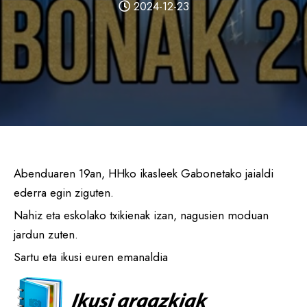
2024-12-23
Abenduaren 19an, HHko ikasleek Gabonetako jaialdi
ederra egin ziguten.
Nahiz eta eskolako txikienak izan, nagusien moduan
jardun zuten.
Sartu eta ikusi euren emanaldia