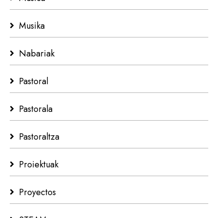
Musika
Nabariak
Pastoral
Pastorala
Pastoraltza
Proiektuak
Proyectos