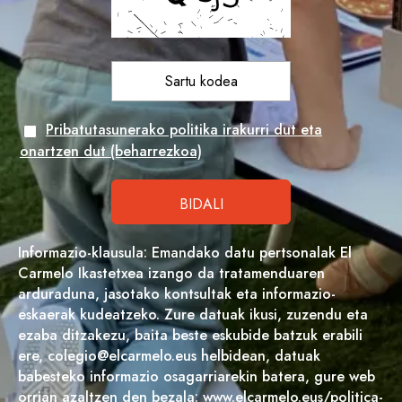
Pribatutasunerako politika irakurri dut eta
onartzen dut (beharrezkoa)
Informazio-klausula: Emandako datu pertsonalak El
Carmelo Ikastetxea izango da tratamenduaren
arduraduna, jasotako kontsultak eta informazio-
eskaerak kudeatzeko. Zure datuak ikusi, zuzendu eta
ezaba ditzakezu, baita beste eskubide batzuk erabili
ere, colegio@elcarmelo.eus helbidean, datuak
babesteko informazio osagarriarekin batera, gure web
orrian azaltzen den bezala: www.elcarmelo.eus/politica-