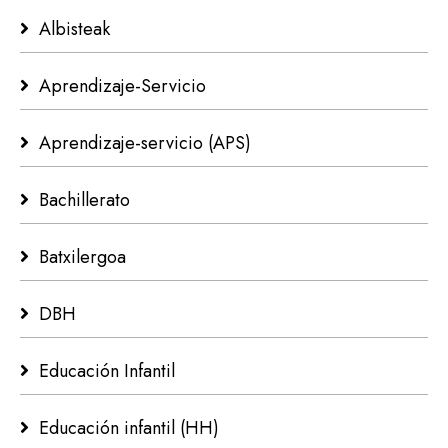
Albisteak
Aprendizaje-Servicio
Aprendizaje-servicio (APS)
Bachillerato
Batxilergoa
DBH
Educación Infantil
Educación infantil (HH)