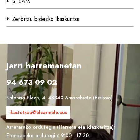
STEAM
Zerbitzu bidezko ikaskuntza
Jarri harremanetan
94 673 09 02
Kalbario Plaza, 4. 48340 Amorebieta (Bizkaia)
ikastetxea@elcarmelo.eus
Arretarako ordutegia (Harrera eta idazkaritza):
Etengabeko ordutegia: 9:00 - 17:30