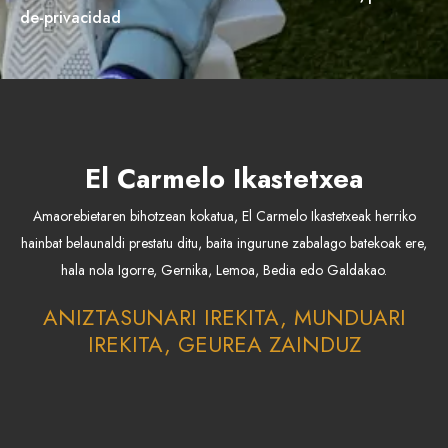
de-privacidad
El Carmelo Ikastetxea
Amaorebietaren bihotzean kokatua, El Carmelo Ikastetxeak herriko
hainbat belaunaldi prestatu ditu, baita ingurune zabalago batekoak ere,
hala nola Igorre, Gernika, Lemoa, Bedia edo Galdakao.
ANIZTASUNARI IREKITA, MUNDUARI
IREKITA, GEUREA ZAINDUZ