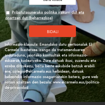
Pribatutasunerako politika irakurri dut eta
onartzen dut (beharrezkoa)
Informazio-klausula: Emandako datu pertsonalak El
Carmelo Ikastetxea izango da tratamenduaren
arduraduna, jasotako kontsultak eta informazio-
eskaerak kudeatzeko. Zure datuak ikusi, zuzendu eta
ezaba ditzakezu, baita beste eskubide batzuk erabili
ere, colegio@elcarmelo.eus helbidean, datuak
babesteko informazio osagarriarekin batera, gure web
orrian azaltzen den bezala: www.elcarmelo.eus/politica-
de-privacidad