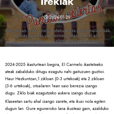
Irekiak
2024-01-29
2024-2025 ikasturteari begira, El Carmelo ikastetxeko
ateak zabalduko ditugu ezagutu nahi gaituzuen guztioi.
Haur Hezkuntzan,1.zikloan (0-3 urtekoak) eta 2.zikloan
(3-6 urtekoak), otsailaren 1ean saio berezia izango
dugu. Ziklo biak ezagutzeko aukera izango duzue.
Klaseetan sartu ahal izango zarete, eta ikusi nola egiten
dugun lan. Gure eguneroko lana ikusteaz gain, azalduko