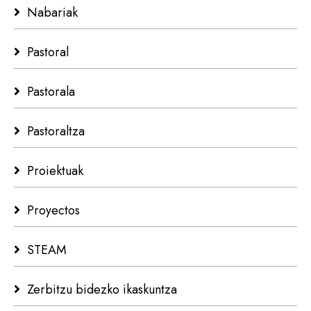
Nabariak
Pastoral
Pastorala
Pastoraltza
Proiektuak
Proyectos
STEAM
Zerbitzu bidezko ikaskuntza