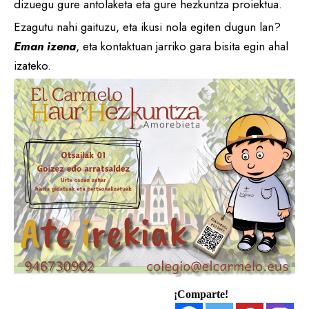
dizuegu gure antolaketa eta gure hezkuntza proiektua.
Ezagutu nahi gaituzu, eta ikusi nola egiten dugun lan?
Eman izena
, eta kontaktuan jarriko gara bisita egin ahal
izateko.
¡Comparte!