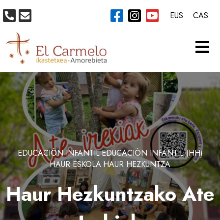
EUS
CAS
EDUCACIÓN INFANTIL
EDUCACIÓN INFANTIL (HH)
HAUR ESKOLA
HAUR HEZKUNTZA
Haur Hezkuntzako Ate