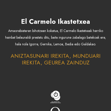
El Carmelo Ikastetxea
Amaorebietaren bihotzean kokatua, El Carmelo Ikastetxeak herriko
hainbat belaunaldi prestatu ditu, baita ingurune zabalago batekoak ere,
hala nola Igorre, Gernika, Lemoa, Bedia edo Galdakao.
ANIZTASUNARI IREKITA, MUNDUARI
IREKITA, GEUREA ZAINDUZ