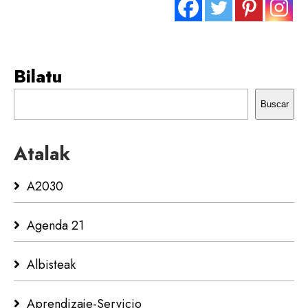
Bilatu
Buscar
Atalak
A2030
Agenda 21
Albisteak
Aprendizaje-Servicio