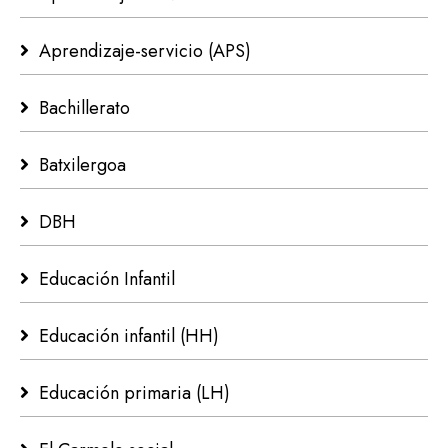
Aprendizaje-servicio (APS)
Bachillerato
Batxilergoa
DBH
Educación Infantil
Educación infantil (HH)
Educación primaria (LH)