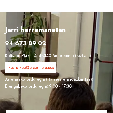
Jarri harremanetan
94 673 09 02
Kalbario Plaza, 4. 48340 Amorebieta (Bizkaia)
ikastetxea@elcarmelo.eus
Arretarako ordutegia (Harrera eta idazkaritza):
Etengabeko ordutegia: 9:00 - 17:30