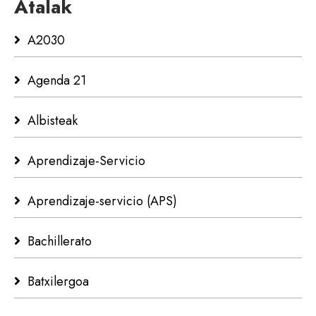
Atalak
A2030
Agenda 21
Albisteak
Aprendizaje-Servicio
Aprendizaje-servicio (APS)
Bachillerato
Batxilergoa