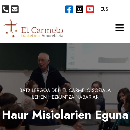
EUS
BATXILERGOA
DBH
EL CARMELO SOZIALA
LEHEN HEZKUNTZA
NABARIAK
Haur Misiolarien Eguna