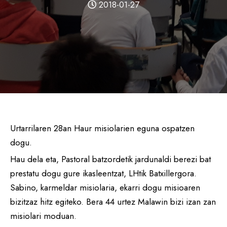
2018-01-27
Urtarrilaren 28an Haur misiolarien eguna ospatzen
dogu.
Hau dela eta, Pastoral batzordetik jardunaldi berezi bat
prestatu dogu gure ikasleentzat, LHtik Batxillergora.
Sabino, karmeldar misiolaria, ekarri dogu misioaren
bizitzaz hitz egiteko. Bera 44 urtez Malawin bizi izan zan
misiolari moduan.