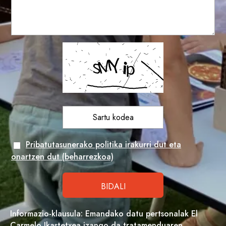
Pribatutasunerako politika irakurri dut eta
onartzen dut (beharrezkoa)
Informazio-klausula: Emandako datu pertsonalak El
Carmelo Ikastetxea izango da tratamenduaren