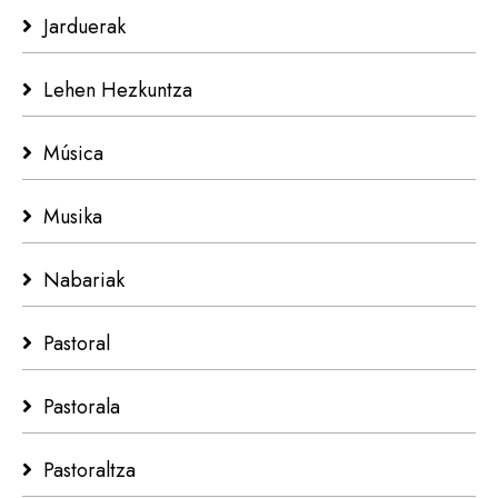
Jarduerak
Lehen Hezkuntza
Música
Musika
Nabariak
Pastoral
Pastorala
Pastoraltza