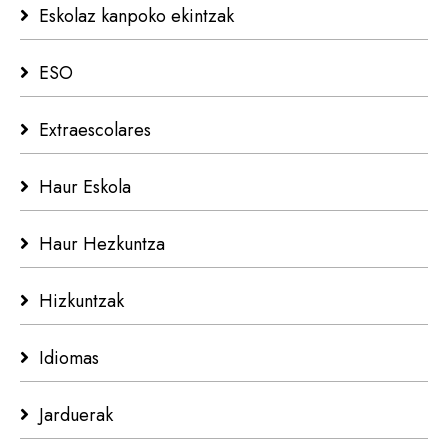
Eskolaz kanpoko ekintzak
ESO
Extraescolares
Haur Eskola
Haur Hezkuntza
Hizkuntzak
Idiomas
Jarduerak