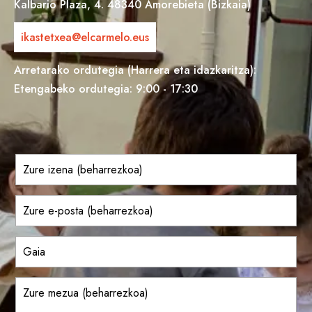
Kalbario Plaza, 4. 48340 Amorebieta (Bizkaia)
ikastetxea@elcarmelo.eus
Arretarako ordutegia (Harrera eta idazkaritza):
Etengabeko ordutegia: 9:00 - 17:30