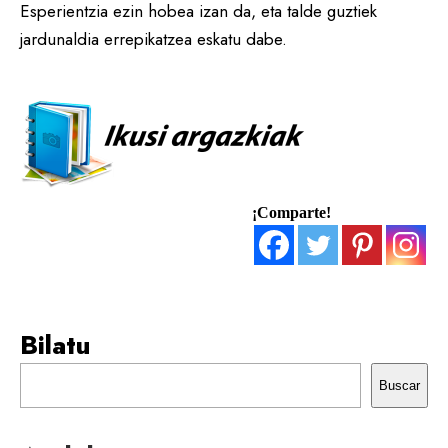
Esperientzia ezin hobea izan da, eta talde guztiek
jardunaldia errepikatzea eskatu dabe.
¡Comparte!
Bilatu
Buscar