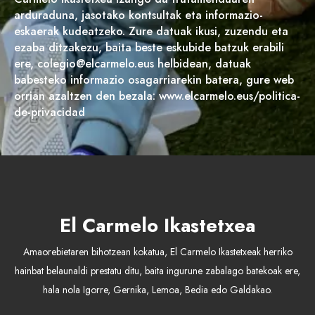
arduraduna, jasotako kontsultak eta informazio-
eskaerak kudeatzeko. Zure datuak ikusi, zuzendu eta
ezaba ditzakezu, baita beste eskubide batzuk erabili
ere, colegio@elcarmelo.eus helbidean, datuak
babesteko informazio osagarriarekin batera, gure web
orrian azaltzen den bezala: www.elcarmelo.eus/politica-
de-privacidad
El Carmelo Ikastetxea
Amaorebietaren bihotzean kokatua, El Carmelo Ikastetxeak herriko
hainbat belaunaldi prestatu ditu, baita ingurune zabalago batekoak ere,
hala nola Igorre, Gernika, Lemoa, Bedia edo Galdakao.