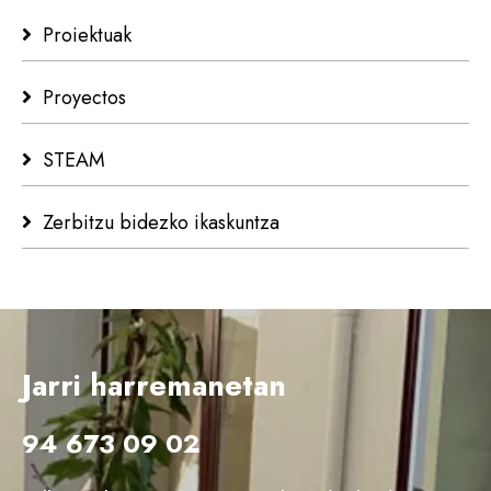
Proiektuak
Proyectos
STEAM
Zerbitzu bidezko ikaskuntza
Jarri harremanetan
94 673 09 02