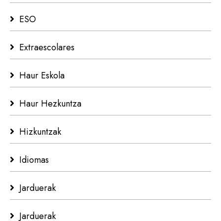
ESO
Extraescolares
Haur Eskola
Haur Hezkuntza
Hizkuntzak
Idiomas
Jarduerak
Jarduerak