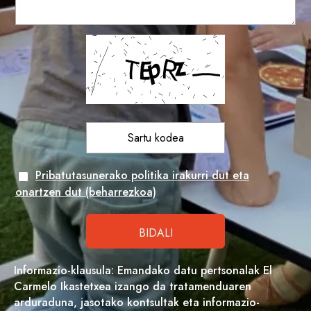
Pribatutasunerako politika irakurri dut eta
onartzen dut (beharrezkoa)
Informazio-klausula: Emandako datu pertsonalak El
Carmelo Ikastetxea izango da tratamenduaren
arduraduna, jasotako kontsultak eta informazio-