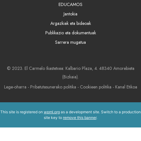
EDUCAMOS
Jantokia
Argazkiak eta bideoak
Publikazio eta dokumentuak
Sarrera mugatua
© 2023. El Carmelo Ikastetxea: Kalbario Plaza, 4. 48340 Amorebieta
(Bizkaia).
Lege-oharra
-
Pribatutasunerako politika
-
Cookieen politika
-
Kanal Etikoa
This site is registered on
wpml.org
as a development site. Switch to a production
site key to
remove this banner
.