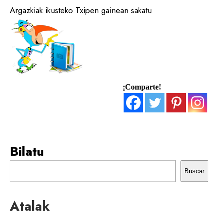
Argazkiak ikusteko Txipen gainean sakatu
¡Comparte!
Bilatu
Buscar
Atalak