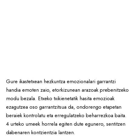
Gure ikastetxean hezkuntza emozionalari garrantzi
handia emoten zaio, etorkizunean arazoak prebenitzeko
modu bezala. Etxeko txikienetatik hasita emozioak
ezagutzea oso garrantzitsua da, ondorengo etapetan
beraiek kontrolatu eta erregulatzeko beharrezkoa baita.
4 urteko umeek horrela egiten dute egunero, sentitzen
dabenaren kontzientzia lantzen.