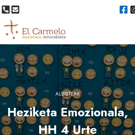
ALBISTEAK
Heziketa Emozionala,
HH 4 Urte