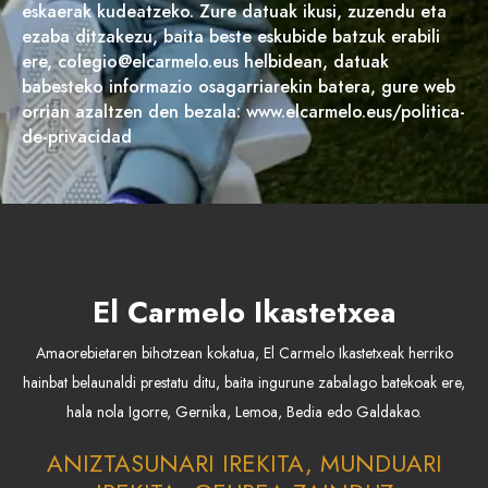
eskaerak kudeatzeko. Zure datuak ikusi, zuzendu eta
ezaba ditzakezu, baita beste eskubide batzuk erabili
ere, colegio@elcarmelo.eus helbidean, datuak
babesteko informazio osagarriarekin batera, gure web
orrian azaltzen den bezala: www.elcarmelo.eus/politica-
de-privacidad
El Carmelo Ikastetxea
Amaorebietaren bihotzean kokatua, El Carmelo Ikastetxeak herriko
hainbat belaunaldi prestatu ditu, baita ingurune zabalago batekoak ere,
hala nola Igorre, Gernika, Lemoa, Bedia edo Galdakao.
ANIZTASUNARI IREKITA, MUNDUARI