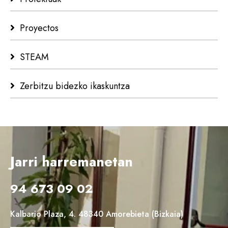
Proyectos
STEAM
Zerbitzu bidezko ikaskuntza
Jarri harremanetan
94 673 09 02
Kalbario Plaza, 4. 48340 Amorebieta (Bizkaia)