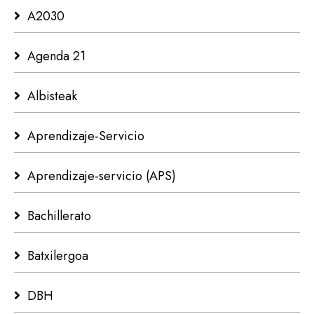
A2030
Agenda 21
Albisteak
Aprendizaje-Servicio
Aprendizaje-servicio (APS)
Bachillerato
Batxilergoa
DBH