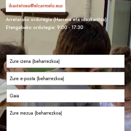
ikastetxea@elcarmelo.eus
Arretarako ordutegia (Harrera eta idazkaritza):
Etengabeko ordutegia: 9:00 - 17:30