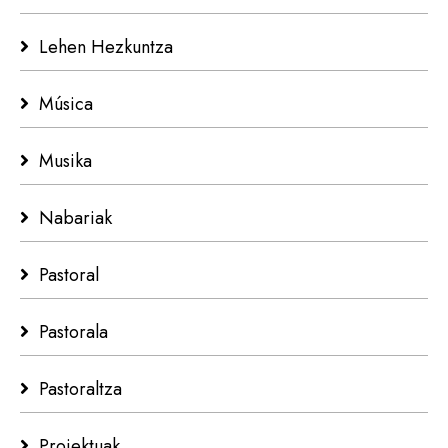
Lehen Hezkuntza
Música
Musika
Nabariak
Pastoral
Pastorala
Pastoraltza
Proiektuak