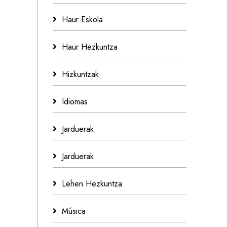
Haur Eskola
Haur Hezkuntza
Hizkuntzak
Idiomas
Jarduerak
Jarduerak
Lehen Hezkuntza
Música