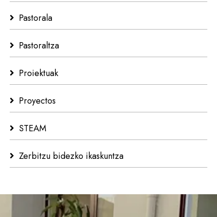
Pastorala
Pastoraltza
Proiektuak
Proyectos
STEAM
Zerbitzu bidezko ikaskuntza