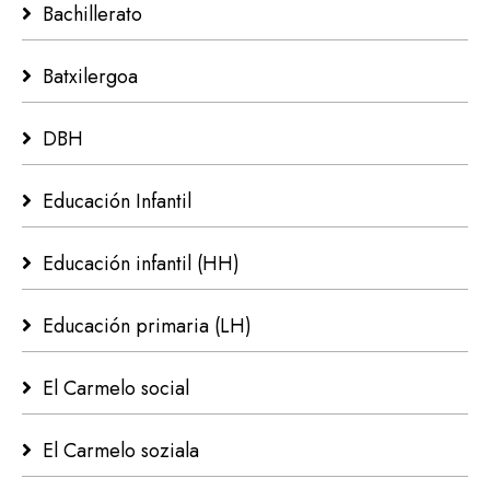
Bachillerato
Batxilergoa
DBH
Educación Infantil
Educación infantil (HH)
Educación primaria (LH)
El Carmelo social
El Carmelo soziala