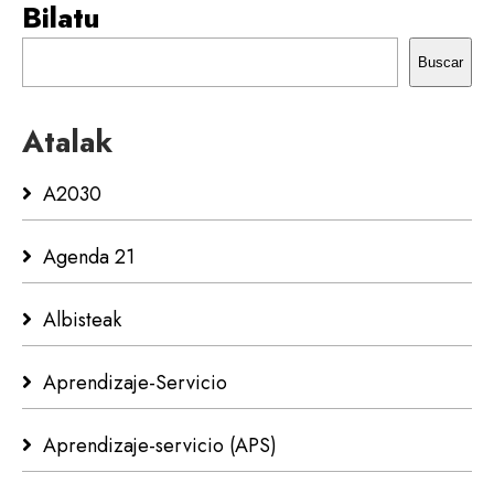
Bilatu
Buscar
Atalak
A2030
Agenda 21
Albisteak
Aprendizaje-Servicio
Aprendizaje-servicio (APS)