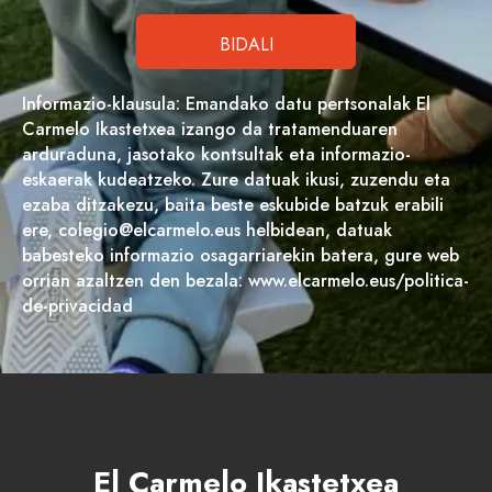
Informazio-klausula: Emandako datu pertsonalak El
Carmelo Ikastetxea izango da tratamenduaren
arduraduna, jasotako kontsultak eta informazio-
eskaerak kudeatzeko. Zure datuak ikusi, zuzendu eta
ezaba ditzakezu, baita beste eskubide batzuk erabili
ere, colegio@elcarmelo.eus helbidean, datuak
babesteko informazio osagarriarekin batera, gure web
orrian azaltzen den bezala: www.elcarmelo.eus/politica-
de-privacidad
El Carmelo Ikastetxea