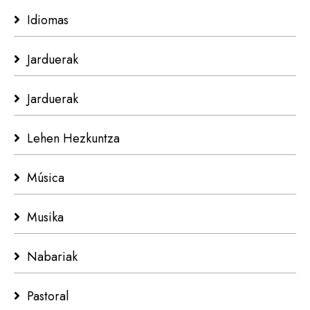
Idiomas
Jarduerak
Jarduerak
Lehen Hezkuntza
Música
Musika
Nabariak
Pastoral