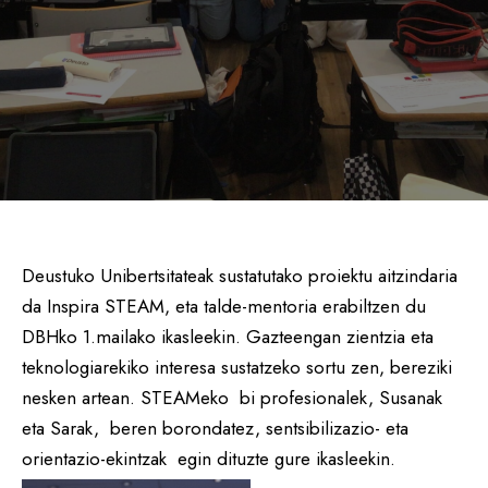
Deustuko Unibertsitateak sustatutako proiektu aitzindaria
da Inspira STEAM, eta talde-mentoria erabiltzen du
DBHko 1.mailako ikasleekin. Gazteengan zientzia eta
teknologiarekiko interesa sustatzeko sortu zen, bereziki
nesken artean. STEAMeko bi profesionalek, Susanak
eta Sarak, beren borondatez, sentsibilizazio- eta
orientazio-ekintzak egin dituzte gure ikasleekin.