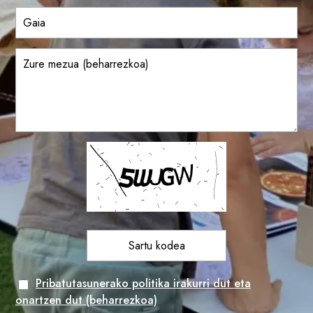
Pribatutasunerako politika irakurri dut eta
onartzen dut (beharrezkoa)