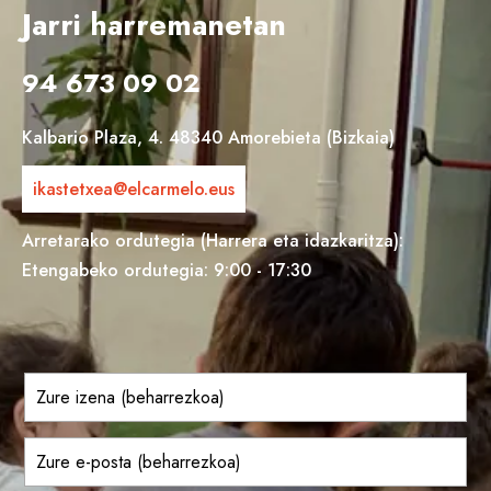
Jarri harremanetan
94 673 09 02
Kalbario Plaza, 4. 48340 Amorebieta (Bizkaia)
ikastetxea@elcarmelo.eus
Arretarako ordutegia (Harrera eta idazkaritza):
Etengabeko ordutegia: 9:00 - 17:30