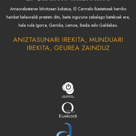
Amaorebietaren bihotzean kokatua, El Carmelo Ikastetxeak herriko
hainbat belaunaldi prestatu ditu, baita ingurune zabalago batekoak ere,
hala nola Igorre, Gernika, Lemoa, Bedia edo Galdakao.
ANIZTASUNARI IREKITA, MUNDUARI
IREKITA, GEUREA ZAINDUZ