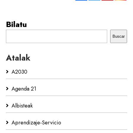
Bilatu
Buscar
Atalak
A2030
Agenda 21
Albisteak
Aprendizaje-Servicio