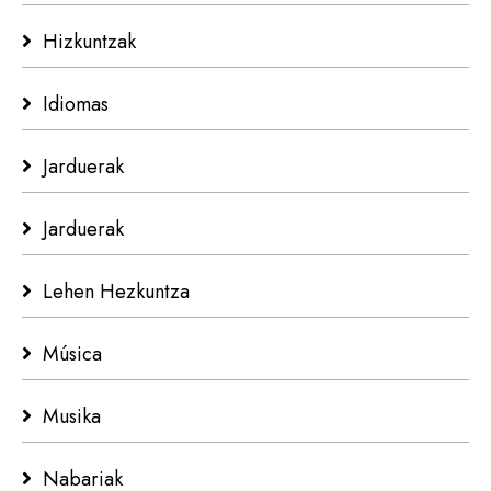
Hizkuntzak
Idiomas
Jarduerak
Jarduerak
Lehen Hezkuntza
Música
Musika
Nabariak