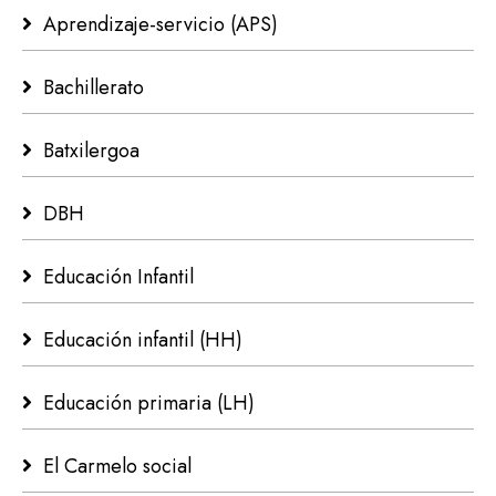
Aprendizaje-servicio (APS)
Bachillerato
Batxilergoa
DBH
Educación Infantil
Educación infantil (HH)
Educación primaria (LH)
El Carmelo social