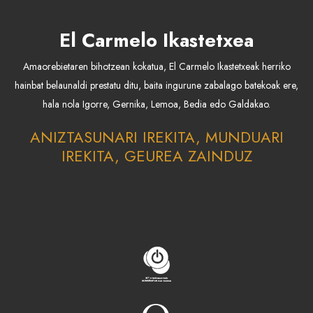
El Carmelo Ikastetxea
Amaorebietaren bihotzean kokatua, El Carmelo Ikastetxeak herriko
hainbat belaunaldi prestatu ditu, baita ingurune zabalago batekoak ere,
hala nola Igorre, Gernika, Lemoa, Bedia edo Galdakao.
ANIZTASUNARI IREKITA, MUNDUARI
IREKITA, GEUREA ZAINDUZ