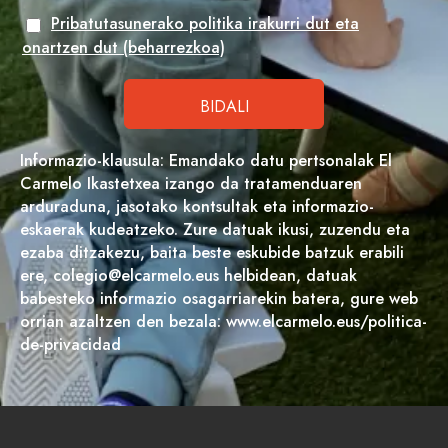
Pribatutasunerako politika irakurri dut eta
onartzen dut (beharrezkoa)
Informazio-klausula: Emandako datu pertsonalak El
Carmelo Ikastetxea izango da tratamenduaren
arduraduna, jasotako kontsultak eta informazio-
eskaerak kudeatzeko. Zure datuak ikusi, zuzendu eta
ezaba ditzakezu, baita beste eskubide batzuk erabili
ere, colegio@elcarmelo.eus helbidean, datuak
babesteko informazio osagarriarekin batera, gure web
orrian azaltzen den bezala: www.elcarmelo.eus/politica-
de-privacidad