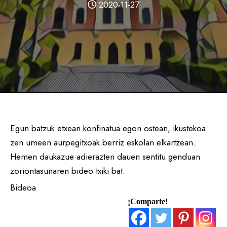
2020-11-27
Egun batzuk etxean konfinatua egon ostean, ikustekoa
zen umeen aurpegitxoak berriz eskolan elkartzean.
Hemen daukazue adierazten dauen sentitu genduan
zoriontasunaren bideo txiki bat.
Bideoa
¡Comparte!