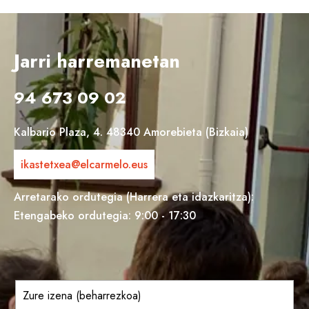
Jarri harremanetan
94 673 09 02
Kalbario Plaza, 4. 48340 Amorebieta (Bizkaia)
ikastetxea@elcarmelo.eus
Arretarako ordutegia (Harrera eta idazkaritza):
Etengabeko ordutegia: 9:00 - 17:30