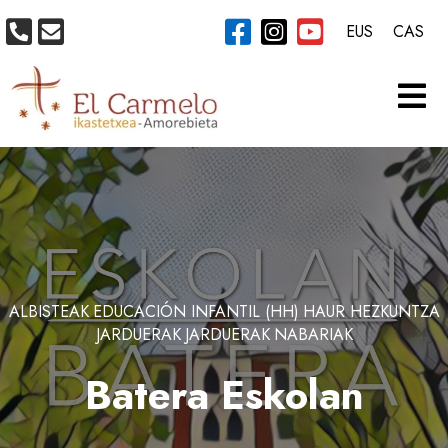
EUS
CAS
ALBISTEAK
EDUCACIÓN INFANTIL (HH)
HAUR HEZKUNTZA
JARDUERAK
JARDUERAK
NABARIAK
Batera Eskolan