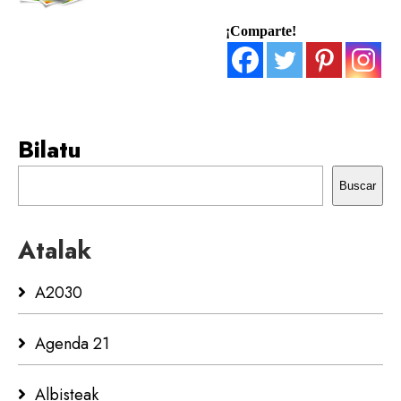
¡Comparte!
Bilatu
Buscar
Atalak
A2030
Agenda 21
Albisteak