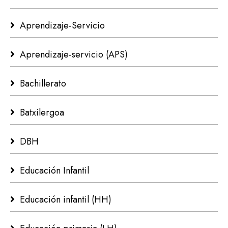
Aprendizaje-Servicio
Aprendizaje-servicio (APS)
Bachillerato
Batxilergoa
DBH
Educación Infantil
Educación infantil (HH)