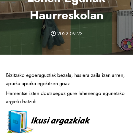
Haurreskolan
2022-09-23
Bizitzako egoeraguztiak bezala, hasiera zaila izan arren,
apurka-apurka egokitzen goaz.
Hementxe izten doutsueguz gure lehenengo egunetako
argazki batzuk.