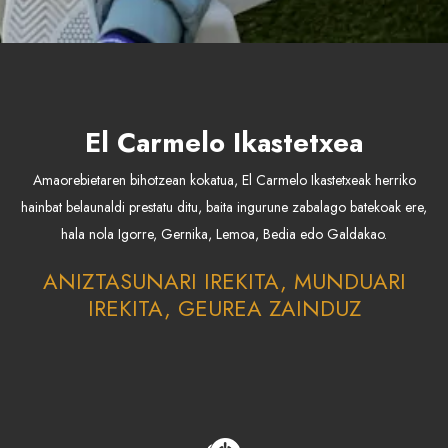
El Carmelo Ikastetxea
Amaorebietaren bihotzean kokatua, El Carmelo Ikastetxeak herriko
hainbat belaunaldi prestatu ditu, baita ingurune zabalago batekoak ere,
hala nola Igorre, Gernika, Lemoa, Bedia edo Galdakao.
ANIZTASUNARI IREKITA, MUNDUARI
IREKITA, GEUREA ZAINDUZ