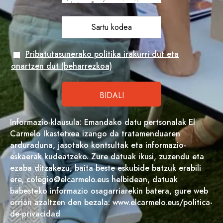
Pribatutasunerako politika irakurri dut eta
onartzen dut (beharrezkoa)
Informazio-klausula: Emandako datu pertsonalak El
Carmelo Ikastetxea izango da tratamenduaren
arduraduna, jasotako kontsultak eta informazio-
eskaerak kudeatzeko. Zure datuak ikusi, zuzendu eta
ezaba ditzakezu, baita beste eskubide batzuk erabili
ere, colegio@elcarmelo.eus helbidean, datuak
babesteko informazio osagarriarekin batera, gure web
orrian azaltzen den bezala: www.elcarmelo.eus/politica-
de-privacidad