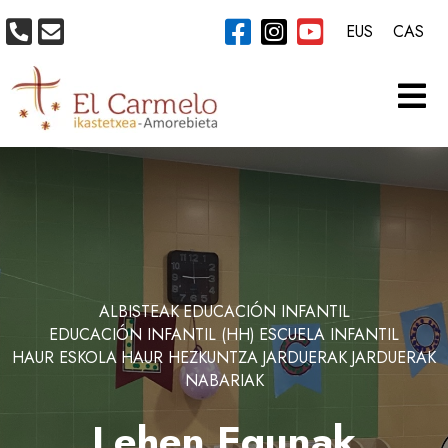
EUS
CAS
ALBISTEAK
EDUCACIÓN INFANTIL
EDUCACIÓN INFANTIL (HH)
ESCUELA INFANTIL
HAUR ESKOLA
HAUR HEZKUNTZA
JARDUERAK
JARDUERAK
NABARIAK
Lehen Egunak