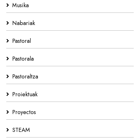
Musika
Nabariak
Pastoral
Pastorala
Pastoraltza
Proiektuak
Proyectos
STEAM