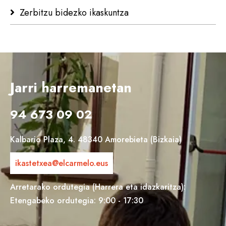
Zerbitzu bidezko ikaskuntza
Jarri harremanetan
94 673 09 02
Kalbario Plaza, 4. 48340 Amorebieta (Bizkaia)
ikastetxea@elcarmelo.eus
Arretarako ordutegia (Harrera eta idazkaritza):
Etengabeko ordutegia: 9:00 - 17:30