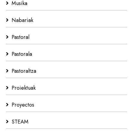
Musika
Nabariak
Pastoral
Pastorala
Pastoraltza
Proiektuak
Proyectos
STEAM