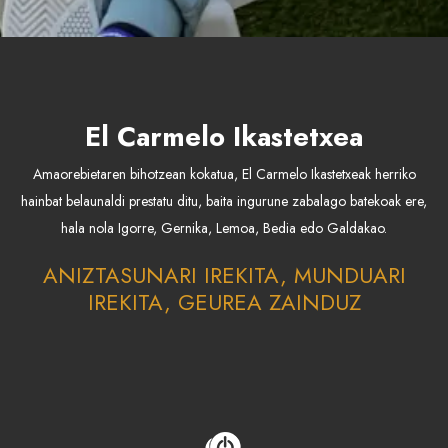
El Carmelo Ikastetxea
Amaorebietaren bihotzean kokatua, El Carmelo Ikastetxeak herriko
hainbat belaunaldi prestatu ditu, baita ingurune zabalago batekoak ere,
hala nola Igorre, Gernika, Lemoa, Bedia edo Galdakao.
ANIZTASUNARI IREKITA, MUNDUARI
IREKITA, GEUREA ZAINDUZ