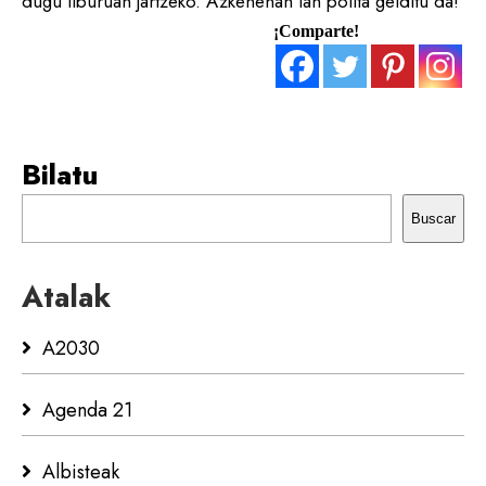
dugu liburuan jartzeko. Azkenenan lan polita gelditu da!
¡Comparte!
Bilatu
Buscar
Atalak
A2030
Agenda 21
Albisteak