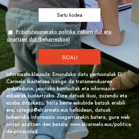
Pribatutasunerako politika irakurri dut eta
onartzen dut (beharrezkoa)
Informazio-klausula: Emandako datu pertsonalak El
Carmelo Ikastetxea izango da tratamenduaren
arduraduna, jasotako kontsultak eta informazio-
eskaerak kudeatzeko. Zure datuak ikusi, zuzendu eta
ezaba ditzakezu, baita beste eskubide batzuk erabili
ere, colegio@elcarmelo.eus helbidean, datuak
babesteko informazio osagarriarekin batera, gure web
orrian azaltzen den bezala: www.elcarmelo.eus/politica-
de-privacidad