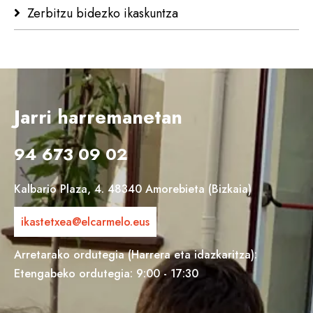
Zerbitzu bidezko ikaskuntza
Jarri harremanetan
94 673 09 02
Kalbario Plaza, 4. 48340 Amorebieta (Bizkaia)
ikastetxea@elcarmelo.eus
Arretarako ordutegia (Harrera eta idazkaritza):
Etengabeko ordutegia: 9:00 - 17:30