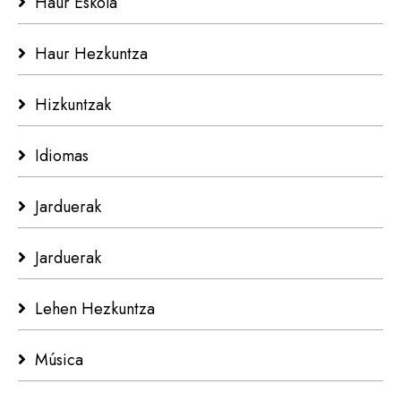
Haur Eskola
Haur Hezkuntza
Hizkuntzak
Idiomas
Jarduerak
Jarduerak
Lehen Hezkuntza
Música