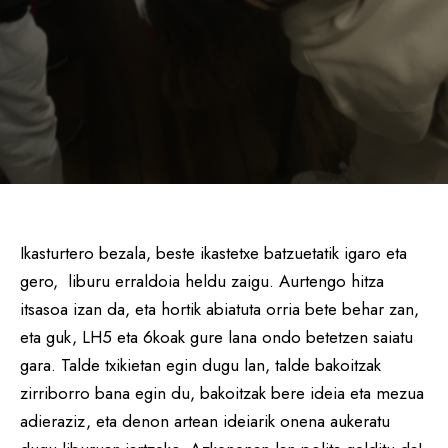
Ikasturtero bezala, beste ikastetxe batzuetatik igaro eta
gero, liburu erraldoia heldu zaigu. Aurtengo hitza
itsasoa izan da, eta hortik abiatuta orria bete behar zan,
eta guk, LH5 eta 6koak gure lana ondo betetzen saiatu
gara. Talde txikietan egin dugu lan, talde bakoitzak
zirriborro bana egin du, bakoitzak bere ideia eta mezua
adieraziz, eta denon artean ideiarik onena aukeratu