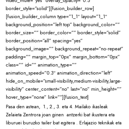
video_mute=”yes” overlay_opacity=”0.5″
border_style=”solid”][fusion_builder_row]
[fusion_builder_column type=”1_1″ layout=”1_1″
background_position=”left top” background_color=””
border_size=”” border_color=”” border_style=”solid”
border_position=”all” spacing=”yes”
background_image=”” background_repeat=”no-repeat”
padding=”” margin_top=”0px” margin_bottom=”0px”
class=”” id=”” animation_type=””
animation_speed=”0.3″ animation_direction=”left”
hide_on_mobile=”small-visibility,medium-visibility,large-
visibility” center_content=”no” last=”no” min_height=””
hover_type=”none” link=””][fusion_text]
Pasa den astean, 1., 2., 3. eta 4. Mailako ikasleak
Zelaieta Zentrora joan ginen antzerki bat ikustera eta
liburuei buruzko tailer bat egitera . Erlajazio teknikak eta