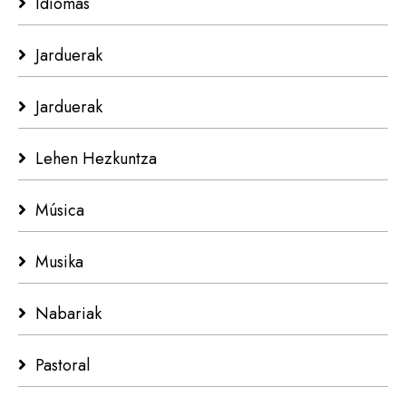
Idiomas
Jarduerak
Jarduerak
Lehen Hezkuntza
Música
Musika
Nabariak
Pastoral