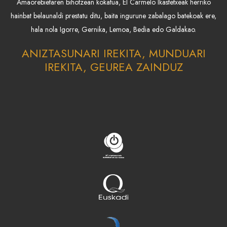
Amaorebietaren bihotzean kokatua, El Carmelo Ikastetxeak herriko
hainbat belaunaldi prestatu ditu, baita ingurune zabalago batekoak ere,
hala nola Igorre, Gernika, Lemoa, Bedia edo Galdakao.
ANIZTASUNARI IREKITA, MUNDUARI
IREKITA, GEUREA ZAINDUZ