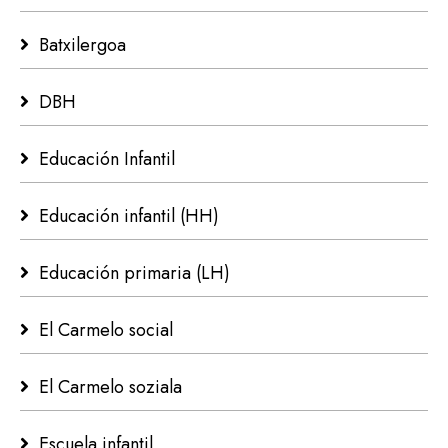
Batxilergoa
DBH
Educación Infantil
Educación infantil (HH)
Educación primaria (LH)
El Carmelo social
El Carmelo soziala
Escuela infantil