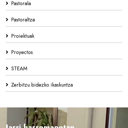
Pastorala
Pastoraltza
Proiektuak
Proyectos
STEAM
Zerbitzu bidezko ikaskuntza
Jarri harremanetan