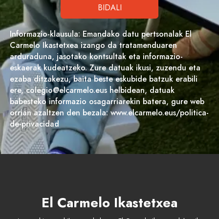
Informazio-klausula: Emandako datu pertsonalak El
Carmelo Ikastetxea izango da tratamenduaren
arduraduna, jasotako kontsultak eta informazio-
eskaerak kudeatzeko. Zure datuak ikusi, zuzendu eta
ezaba ditzakezu, baita beste eskubide batzuk erabili
ere, colegio@elcarmelo.eus helbidean, datuak
babesteko informazio osagarriarekin batera, gure web
orrian azaltzen den bezala: www.elcarmelo.eus/politica-
de-privacidad
El Carmelo Ikastetxea