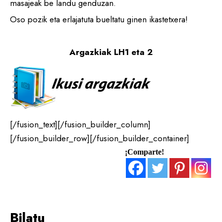
masajeak be landu genduzan.
Oso pozik eta erlajatuta bueltatu ginen ikastetxera!
Argazkiak LH1 eta 2
[/fusion_text][/fusion_builder_column]
[/fusion_builder_row][/fusion_builder_container]
¡Comparte!
Bilatu