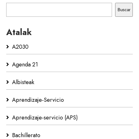
Buscar
Atalak
A2030
Agenda 21
Albisteak
Aprendizaje-Servicio
Aprendizaje-servicio (APS)
Bachillerato