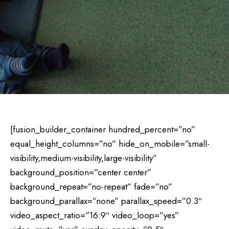
[fusion_builder_container hundred_percent=”no”
equal_height_columns=”no” hide_on_mobile=”small-
visibility,medium-visibility,large-visibility”
background_position=”center center”
background_repeat=”no-repeat” fade=”no”
background_parallax=”none” parallax_speed=”0.3″
video_aspect_ratio=”16:9″ video_loop=”yes”