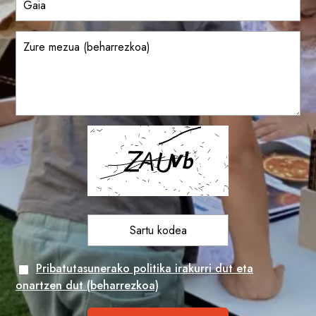
Pribatutasunerako politika irakurri dut eta
onartzen dut (beharrezkoa)