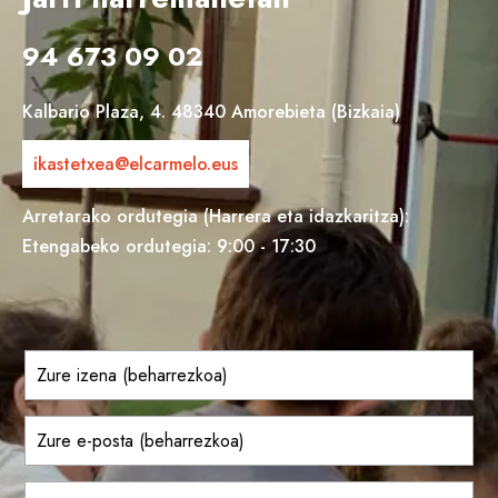
94 673 09 02
Kalbario Plaza, 4. 48340 Amorebieta (Bizkaia)
ikastetxea@elcarmelo.eus
Arretarako ordutegia (Harrera eta idazkaritza):
Etengabeko ordutegia: 9:00 - 17:30