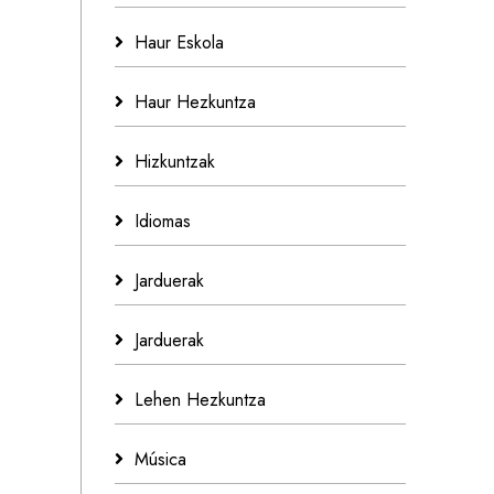
Haur Eskola
Haur Hezkuntza
Hizkuntzak
Idiomas
Jarduerak
Jarduerak
Lehen Hezkuntza
Música