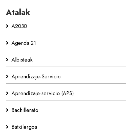
Atalak
A2030
Agenda 21
Albisteak
Aprendizaje-Servicio
Aprendizaje-servicio (APS)
Bachillerato
Batxilergoa