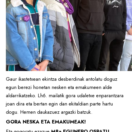
Gaur ikastetxean ekintza desberdinak antolatu doguz
egun berezi honetan nesken eta emakumeen alde
aldarrikatzeko. Lh6. mailatik gora udaletxe enparantzara
joan dira eta bertan egin dan ekitaldian parte hartu
dogu. Hemen daukazuez argazki batzuk.
GORA NESKA ETA EMAKUMEAK!
Eta gogoratu ezazue
M8a EGUNERO OSPATU