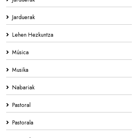
Jarduerak
Lehen Hezkuntza
Música
Musika
Nabariak
Pastoral
Pastorala