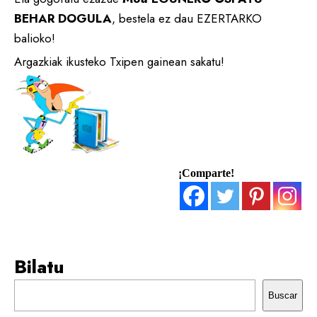
BEHAR DOGULA
, bestela ez dau EZERTARKO
balioko!
Argazkiak ikusteko Txipen gainean sakatu!
¡Comparte!
Bilatu
Buscar