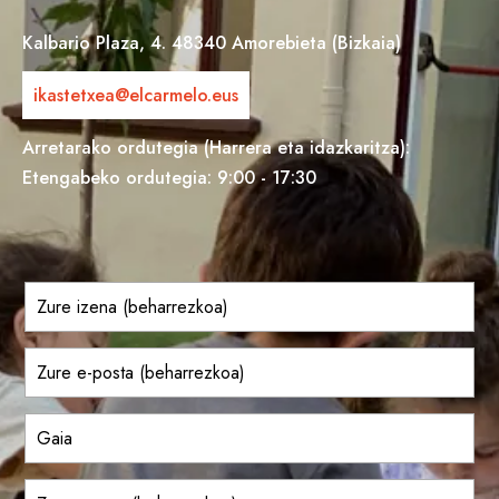
Kalbario Plaza, 4. 48340 Amorebieta (Bizkaia)
ikastetxea@elcarmelo.eus
Arretarako ordutegia (Harrera eta idazkaritza):
Etengabeko ordutegia: 9:00 - 17:30