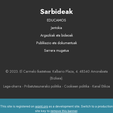
Sarbideak
EDUCAMOS
Jantokia
Argazkiak eta bideoak
Publikazio eta dokumentuak
Sarrera mugatua
© 2023. El Carmelo Ikastetxea: Kalbario Plaza, 4. 48340 Amorebieta
(Bizkaia).
Lege-oharra
-
Pribatutasunerako politika
-
Cookieen politika
-
Kanal Etikoa
This site is registered on
wpml.org
as a development site. Switch to a production
site key to
remove this banner
.