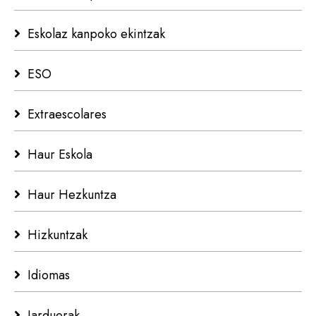
Eskolaz kanpoko ekintzak
ESO
Extraescolares
Haur Eskola
Haur Hezkuntza
Hizkuntzak
Idiomas
Jarduerak