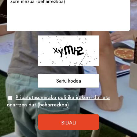
Pribatutasunerako politika irakurri dut eta
onartzen dut (beharrezkoa)