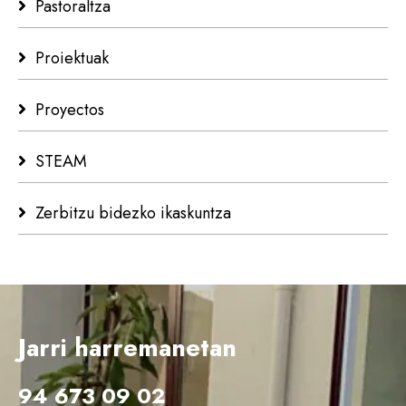
Pastoraltza
Proiektuak
Proyectos
STEAM
Zerbitzu bidezko ikaskuntza
Jarri harremanetan
94 673 09 02