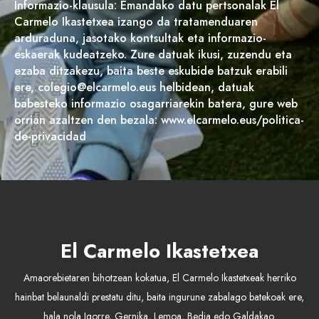
Informazio-klausula: Emandako datu pertsonalak El
Carmelo Ikastetxea izango da tratamenduaren
arduraduna, jasotako kontsultak eta informazio-
eskaerak kudeatzeko. Zure datuak ikusi, zuzendu eta
ezaba ditzakezu, baita beste eskubide batzuk erabili
ere, colegio@elcarmelo.eus helbidean, datuak
babesteko informazio osagarriarekin batera, gure web
orrian azaltzen den bezala: www.elcarmelo.eus/politica-
de-privacidad
El Carmelo Ikastetxea
Amaorebietaren bihotzean kokatua, El Carmelo Ikastetxeak herriko
hainbat belaunaldi prestatu ditu, baita ingurune zabalago batekoak ere,
hala nola Igorre, Gernika, Lemoa, Bedia edo Galdakao.