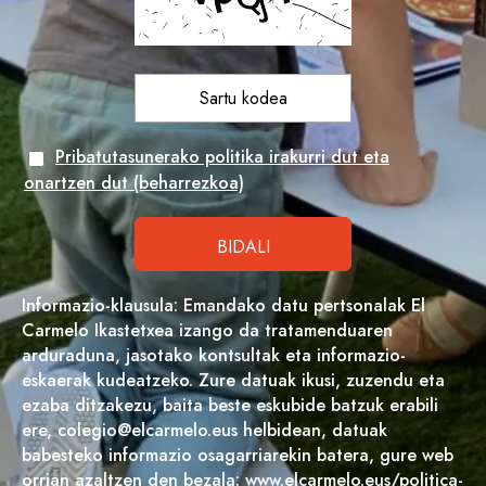
Pribatutasunerako politika irakurri dut eta
onartzen dut (beharrezkoa)
Informazio-klausula: Emandako datu pertsonalak El
Carmelo Ikastetxea izango da tratamenduaren
arduraduna, jasotako kontsultak eta informazio-
eskaerak kudeatzeko. Zure datuak ikusi, zuzendu eta
ezaba ditzakezu, baita beste eskubide batzuk erabili
ere, colegio@elcarmelo.eus helbidean, datuak
babesteko informazio osagarriarekin batera, gure web
orrian azaltzen den bezala: www.elcarmelo.eus/politica-