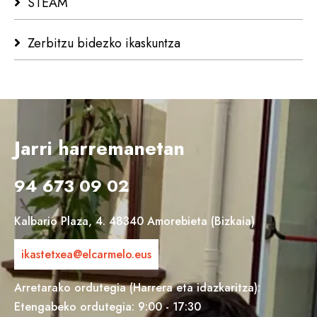
STEAM
Zerbitzu bidezko ikaskuntza
Jarri harremanetan
94 673 09 02
Kalbario Plaza, 4. 48340 Amorebieta (Bizkaia)
ikastetxea@elcarmelo.eus
Arretarako ordutegia (Harrera eta idazkaritza):
Etengabeko ordutegia: 9:00 - 17:30