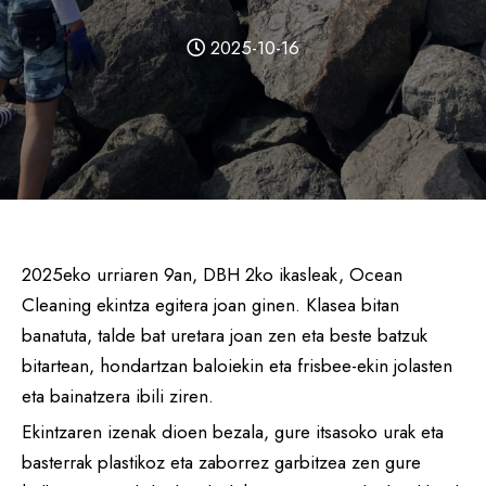
2025-10-16
2025eko urriaren 9an, DBH 2ko ikasleak, Ocean
Cleaning ekintza egitera joan ginen. Klasea bitan
banatuta, talde bat uretara joan zen eta beste batzuk
bitartean, hondartzan baloiekin eta frisbee-ekin jolasten
eta bainatzera ibili ziren.
Ekintzaren izenak dioen bezala, gure itsasoko urak eta
basterrak plastikoz eta zaborrez garbitzea zen gure