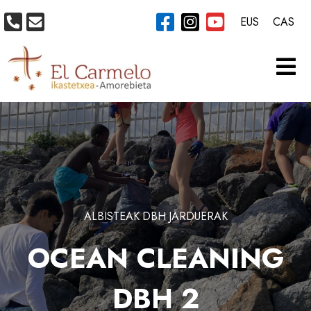
EUS
CAS
ALBISTEAK
DBH
JARDUERAK
OCEAN CLEANING
DBH 2