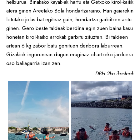
helburua. Binakako kayak-ak hartu eta Getxoko kirol-kaitik
atera ginen Areetako Bola hondartzaraino. Han gaiarekin
lotutako jolas bat egiteaz gain, hondartza garbitzen aritu
ginen. Gero beste taldeak berdina egin zuen baina kasu
honetan kirol-kaiko arrokak garbitu zituzten. Bi taldeen
artean 6 kg zabor batu genituen denbora laburrean.
Gizakiok ingurunean dugun eraginaz ohartzeko jarduera
oso baliagarria izan zen.
DBH 2ko ikasleak