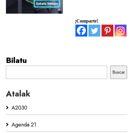
¡Comparte!
Bilatu
Buscar
Atalak
A2030
Agenda 21