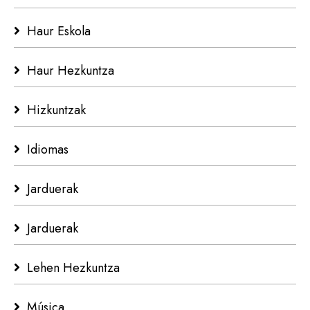
Haur Eskola
Haur Hezkuntza
Hizkuntzak
Idiomas
Jarduerak
Jarduerak
Lehen Hezkuntza
Música