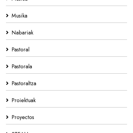
Musika
Nabariak
Pastoral
Pastorala
Pastoraltza
Proiektuak
Proyectos