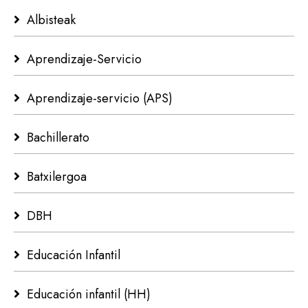
Albisteak
Aprendizaje-Servicio
Aprendizaje-servicio (APS)
Bachillerato
Batxilergoa
DBH
Educación Infantil
Educación infantil (HH)