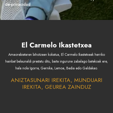
de-privacidad
El Carmelo Ikastetxea
Amaorebietaren bihotzean kokatua, El Carmelo Ikastetxeak herriko
hainbat belaunaldi prestatu ditu, baita ingurune zabalago batekoak ere,
hala nola Igorre, Gernika, Lemoa, Bedia edo Galdakao.
ANIZTASUNARI IREKITA, MUNDUARI
IREKITA, GEUREA ZAINDUZ