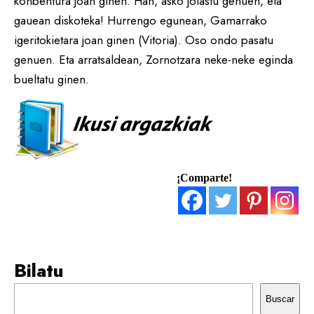
konbentura joan ginen. Han, asko jolastu genuen, eta
gauean diskoteka! Hurrengo egunean, Gamarrako
igeritokietara joan ginen (Vitoria). Oso ondo pasatu
genuen. Eta arratsaldean, Zornotzara neke-neke eginda
bueltatu ginen.
¡Comparte!
Bilatu
Buscar