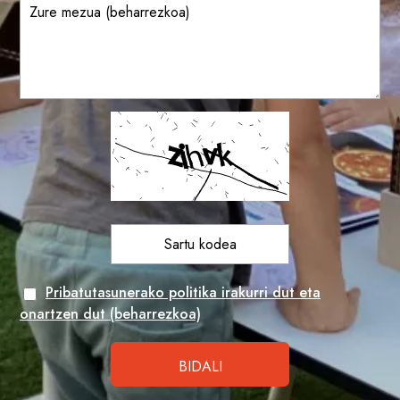
Pribatutasunerako politika irakurri dut eta
onartzen dut (beharrezkoa)