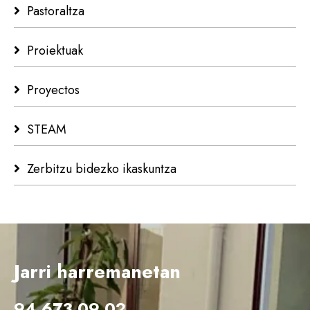
Pastoraltza
Proiektuak
Proyectos
STEAM
Zerbitzu bidezko ikaskuntza
Jarri harremanetan
94 673 09 02