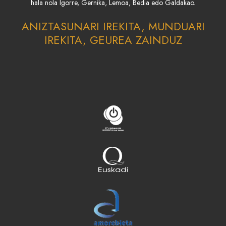
hala nola Igorre, Gernika, Lemoa, Bedia edo Galdakao.
ANIZTASUNARI IREKITA, MUNDUARI
IREKITA, GEUREA ZAINDUZ