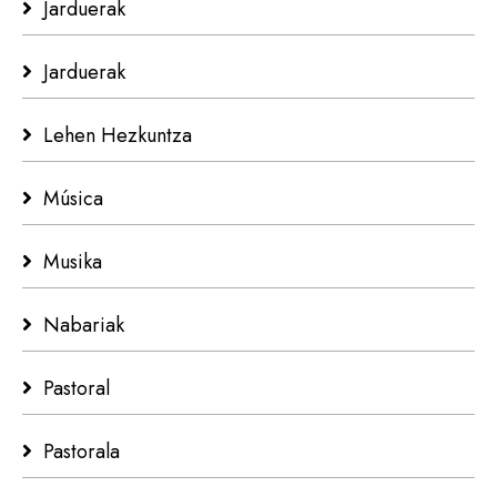
Jarduerak
Jarduerak
Lehen Hezkuntza
Música
Musika
Nabariak
Pastoral
Pastorala