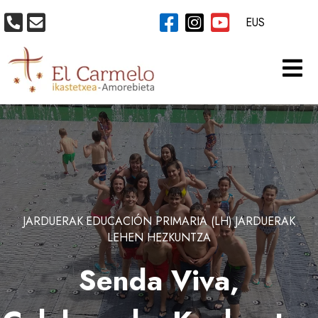
EUS
JARDUERAK
EDUCACIÓN PRIMARIA (LH)
JARDUERAK
LEHEN HEZKUNTZA
Senda Viva,