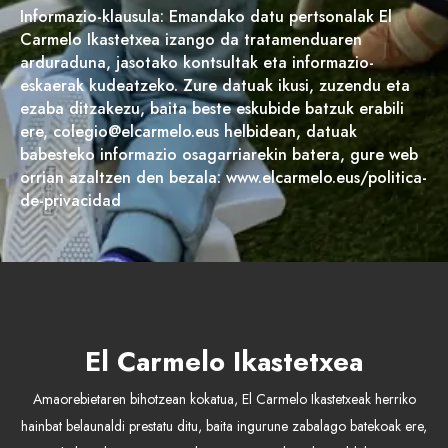
Informazio-klausula: Emandako datu pertsonalak El
Carmelo Ikastetxea izango da tratamenduaren
arduraduna, jasotako kontsultak eta informazio-
eskaerak kudeatzeko. Zure datuak ikusi, zuzendu eta
ezaba ditzakezu, baita beste eskubide batzuk erabili
ere, colegio@elcarmelo.eus helbidean, datuak
babesteko informazio osagarriarekin batera, gure web
orrian azaltzen den bezala: www.elcarmelo.eus/politica-
de-privacidad
El Carmelo Ikastetxea
Amaorebietaren bihotzean kokatua, El Carmelo Ikastetxeak herriko
hainbat belaunaldi prestatu ditu, baita ingurune zabalago batekoak ere,