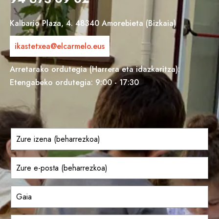
Kalbario Plaza, 4. 48340 Amorebieta (Bizkaia)
ikastetxea@elcarmelo.eus
Arretarako ordutegia (Harrera eta idazkaritza):
Etengabeko ordutegia: 9:00 - 17:30