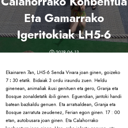
Calahorrako Konbentua
Eta Gamarrako
Igeritokiak LH5-6
2018-06-13
Ekainaren 7an, LH5-6 Senda Vivara joan ginen, goizeko
7
:
30 etatik. Bidaiak 3 ordu iraundu zuen. Heldu
ginenean, animaliak ikusi genituen eta gero, Granja eta
Bosque zonaldetatik ibili ginen. Eguerdian, jantoki handi
batean bazkaldu genuen. Eta arratsaldean, Granja eta
Bosque zarratuta zeudenez, Ferian egon ginen. 17 : 00
etan, autobusara joan ginen. Eta Calahorrako