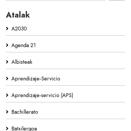
Atalak
A2030
Agenda 21
Albisteak
Aprendizaje-Servicio
Aprendizaje-servicio (APS)
Bachillerato
Batxilergoa