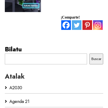
¡Comparte!
Bilatu
Buscar
Atalak
A2030
Agenda 21