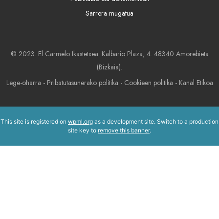
Sarrera mugatua
© 2023. El Carmelo Ikastetxea: Kalbario Plaza, 4. 48340 Amorebieta
(Bizkaia).
Lege-oharra
-
Pribatutasunerako politika
-
Cookieen politika
-
Kanal Etikoa
This site is registered on
wpml.org
as a development site. Switch to a production
site key to
remove this banner
.