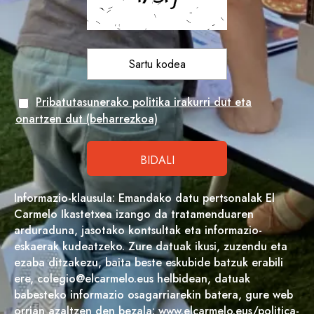
Pribatutasunerako politika irakurri dut eta
onartzen dut (beharrezkoa)
Informazio-klausula: Emandako datu pertsonalak El
Carmelo Ikastetxea izango da tratamenduaren
arduraduna, jasotako kontsultak eta informazio-
eskaerak kudeatzeko. Zure datuak ikusi, zuzendu eta
ezaba ditzakezu, baita beste eskubide batzuk erabili
ere, colegio@elcarmelo.eus helbidean, datuak
babesteko informazio osagarriarekin batera, gure web
orrian azaltzen den bezala: www.elcarmelo.eus/politica-