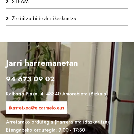
STEAM
Zerbitzu bidezko ikaskuntza
Jarri harremanetan
94 673 09 02
Kalbario Plaza, 4. 48340 Amorebieta (Bizkaia)
ikastetxea@elcarmelo.eus
Arretarako ordutegia (Harrera eta idazkaritza):
Etengabeko ordutegia: 9:00 - 17:30