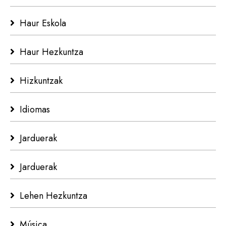
Haur Eskola
Haur Hezkuntza
Hizkuntzak
Idiomas
Jarduerak
Jarduerak
Lehen Hezkuntza
Música