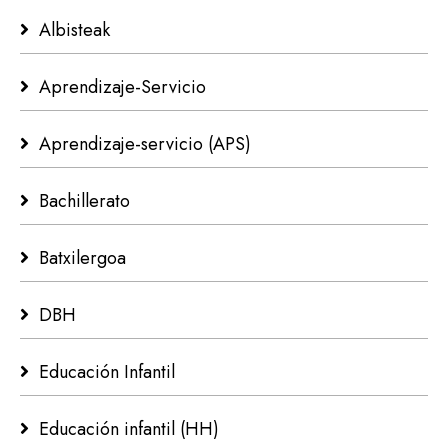
Albisteak
Aprendizaje-Servicio
Aprendizaje-servicio (APS)
Bachillerato
Batxilergoa
DBH
Educación Infantil
Educación infantil (HH)