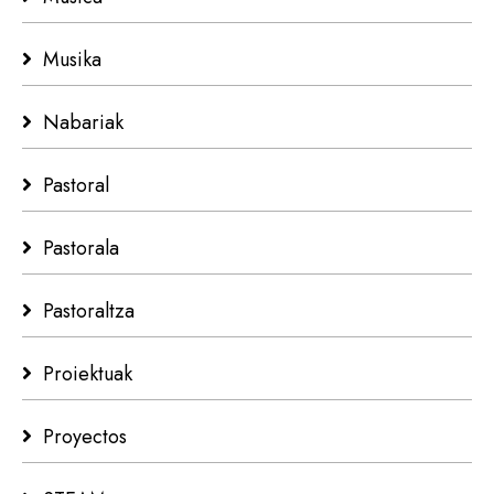
Musika
Nabariak
Pastoral
Pastorala
Pastoraltza
Proiektuak
Proyectos