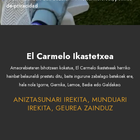
de-privacidad
El Carmelo Ikastetxea
Amaorebietaren bihotzean kokatua, El Carmelo Ikastetxeak herriko
hainbat belaunaldi prestatu ditu, baita ingurune zabalago batekoak ere,
hala nola Igorre, Gernika, Lemoa, Bedia edo Galdakao.
ANIZTASUNARI IREKITA, MUNDUARI
IREKITA, GEUREA ZAINDUZ