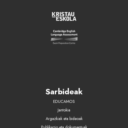
Sarbideak
EDUCAMOS
Jantokia
Argazkiak eta bideoak
Publikazio eta dokumentuak