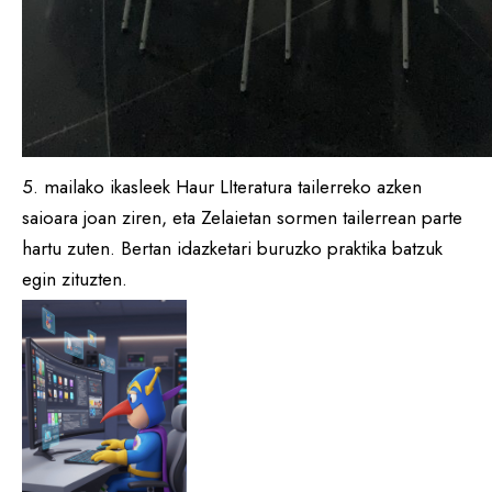
5. mailako ikasleek Haur LIteratura tailerreko azken
saioara joan ziren, eta Zelaietan sormen tailerrean parte
hartu zuten. Bertan idazketari buruzko praktika batzuk
egin zituzten.