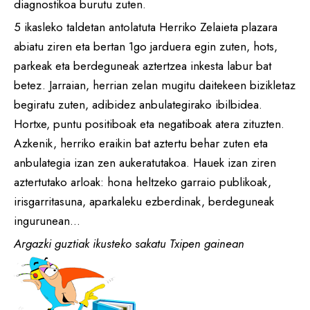
diagnostikoa burutu zuten.
5 ikasleko taldetan antolatuta Herriko Zelaieta plazara
abiatu ziren eta bertan 1go jarduera egin zuten, hots,
parkeak eta berdeguneak aztertzea inkesta labur bat
betez. Jarraian, herrian zelan mugitu daitekeen bizikletaz
begiratu zuten, adibidez anbulategirako ibilbidea.
Hortxe, puntu positiboak eta negatiboak atera zituzten.
Azkenik, herriko eraikin bat aztertu behar zuten eta
anbulategia izan zen aukeratutakoa. Hauek izan ziren
aztertutako arloak: hona heltzeko garraio publikoak,
irisgarritasuna, aparkaleku ezberdinak, berdeguneak
ingurunean…
Argazki guztiak ikusteko sakatu Txipen gainean