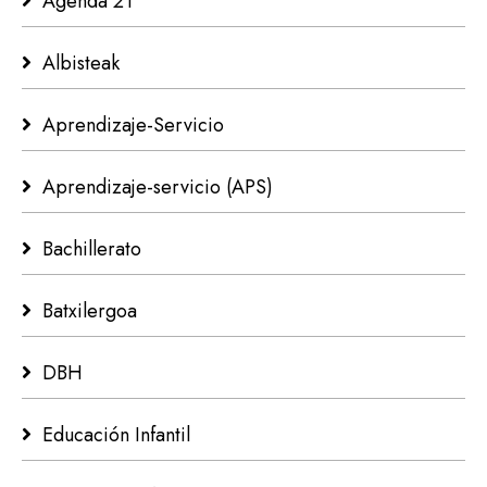
Agenda 21
Albisteak
Aprendizaje-Servicio
Aprendizaje-servicio (APS)
Bachillerato
Batxilergoa
DBH
Educación Infantil