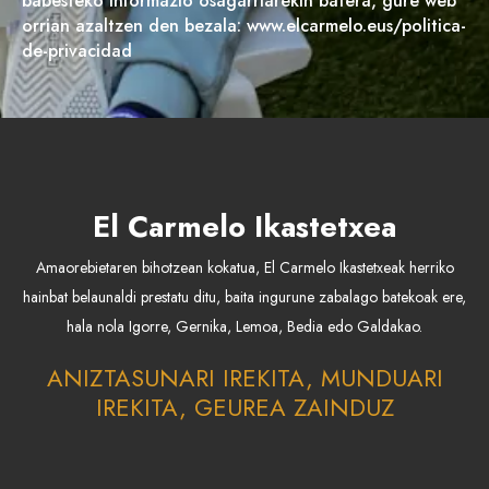
babesteko informazio osagarriarekin batera, gure web
orrian azaltzen den bezala: www.elcarmelo.eus/politica-
de-privacidad
El Carmelo Ikastetxea
Amaorebietaren bihotzean kokatua, El Carmelo Ikastetxeak herriko
hainbat belaunaldi prestatu ditu, baita ingurune zabalago batekoak ere,
hala nola Igorre, Gernika, Lemoa, Bedia edo Galdakao.
ANIZTASUNARI IREKITA, MUNDUARI
IREKITA, GEUREA ZAINDUZ