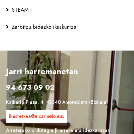
STEAM
Zerbitzu bidezko ikaskuntza
Jarri harremanetan
94 673 09 02
Kalbario Plaza, 4. 48340 Amorebieta (Bizkaia)
ikastetxea@elcarmelo.eus
Arretarako ordutegia (Harrera eta idazkaritza):