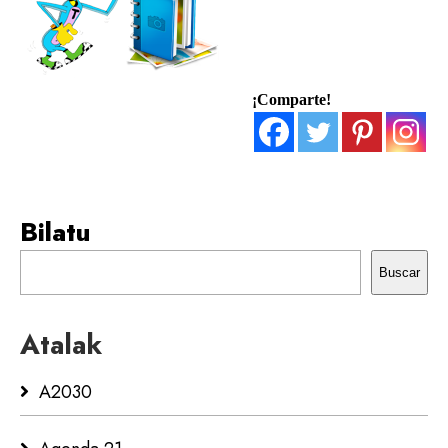
¡Comparte!
Bilatu
Buscar
Atalak
A2030