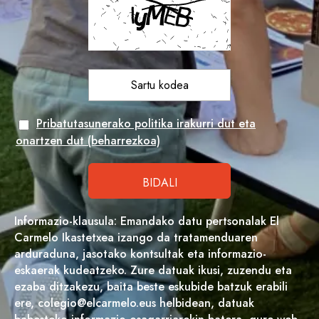
Pribatutasunerako politika irakurri dut eta
onartzen dut (beharrezkoa)
Informazio-klausula: Emandako datu pertsonalak El
Carmelo Ikastetxea izango da tratamenduaren
arduraduna, jasotako kontsultak eta informazio-
eskaerak kudeatzeko. Zure datuak ikusi, zuzendu eta
ezaba ditzakezu, baita beste eskubide batzuk erabili
ere, colegio@elcarmelo.eus helbidean, datuak