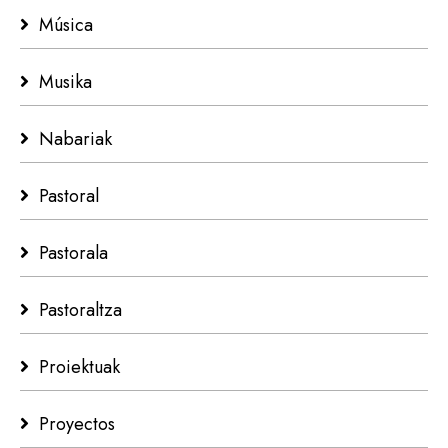
Música
Musika
Nabariak
Pastoral
Pastorala
Pastoraltza
Proiektuak
Proyectos