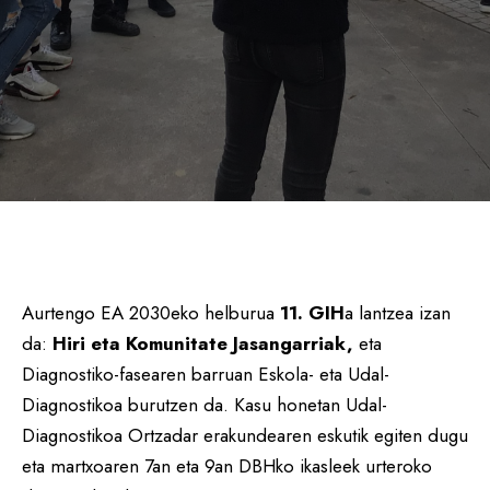
Aurtengo EA 2030eko helburua
11. GIH
a lantzea izan
da:
Hiri eta Komunitate Jasangarriak,
eta
Diagnostiko-fasearen barruan Eskola- eta Udal-
Diagnostikoa burutzen da. Kasu honetan Udal-
Diagnostikoa Ortzadar erakundearen eskutik egiten dugu
eta martxoaren 7an eta 9an DBHko ikasleek urteroko