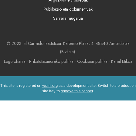
Publikazio eta dokumentuak
Sarrera mugatua
© 2023. El Carmelo Ikastetxea: Kalbario Plaza, 4. 48340 Amorebieta
(Bizkaia).
Lege-oharra
-
Pribatutasunerako politika
-
Cookieen politika
-
Kanal Etikoa
This site is registered on
wpml.org
as a development site. Switch to a production
site key to
remove this banner
.