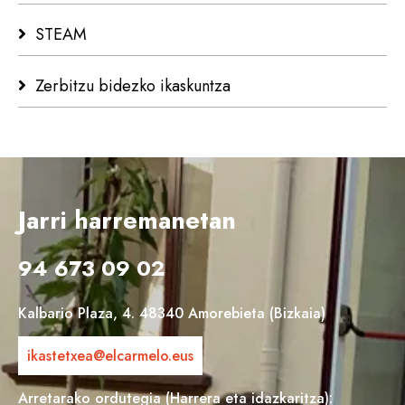
STEAM
Zerbitzu bidezko ikaskuntza
Jarri harremanetan
94 673 09 02
Kalbario Plaza, 4. 48340 Amorebieta (Bizkaia)
ikastetxea@elcarmelo.eus
Arretarako ordutegia (Harrera eta idazkaritza):