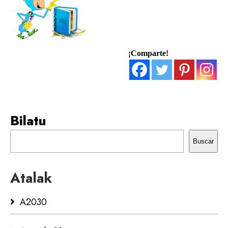
¡Comparte!
Bilatu
Buscar
Atalak
A2030