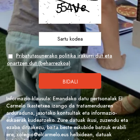
Pribatutasunerako politika irakurri dut eta
onartzen dut (beharrezkoa)
Informazio-klausula: Emandako datu pertsonalak El
Carmelo Ikastetxea izango da tratamenduaren
arduraduna, jasotako kontsultak eta informazio-
eskaerak kudeatzeko. Zure datuak ikusi, zuzendu eta
ezaba ditzakezu, baita beste eskubide batzuk erabili
ere, colegio@elcarmelo.eus helbidean, datuak