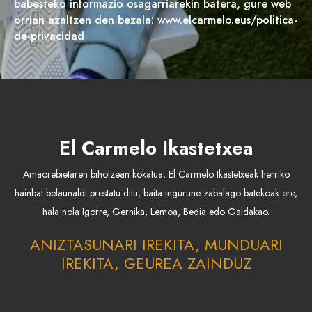
babesteko informazio osagarriarekin batera, gure web
orrian azaltzen den bezala: www.elcarmelo.eus/politica-
de-privacidad
El Carmelo Ikastetxea
Amaorebietaren bihotzean kokatua, El Carmelo Ikastetxeak herriko
hainbat belaunaldi prestatu ditu, baita ingurune zabalago batekoak ere,
hala nola Igorre, Gernika, Lemoa, Bedia edo Galdakao.
ANIZTASUNARI IREKITA, MUNDUARI
IREKITA, GEUREA ZAINDUZ