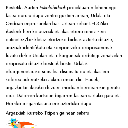
Bestetik, Aurten
Eskolabideak
proiektuaren lehenengo
fasea burutu dugu zentro guztien artean, Udala eta
Ondoan enpresarekin bat. Urtean zehar LH 3-6ko
ikasleek herriko auzoak eta ikastetxera oinez zein
patinetez/bizikletaz etortzeko bideak aztertu dituzte,
arazoak identifikatu eta konpontzeko proposamenak
luzatu dizkie Udalari eta elkarguneak ordutegi zehatzekin
proposatu dituzte besteak beste. Udalak
elkarguneetarako seinalea diseinatu du eta ikasleei
kolorea aukeratzeko aukera eman die. Hauek,
argazkietan ikusiko duzuen moduan berdearekin geratu
dira. Datorren kurtsoan bigarren fasean sartuko gara eta
Herriko irisgarritasuna ere aztertuko dugu.
Argazkiak ikusteko Txipen gainean sakatu