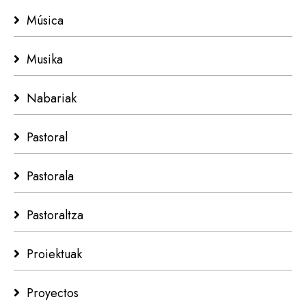
Música
Musika
Nabariak
Pastoral
Pastorala
Pastoraltza
Proiektuak
Proyectos