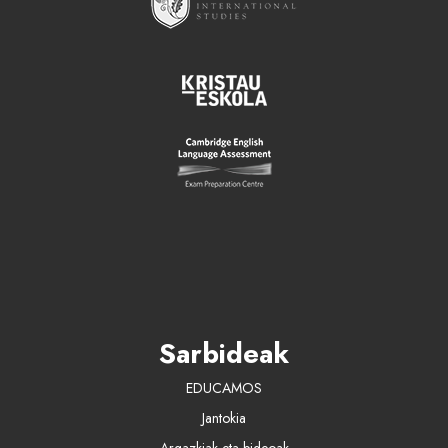
Sarbideak
EDUCAMOS
Jantokia
Argazkiak eta bideoak