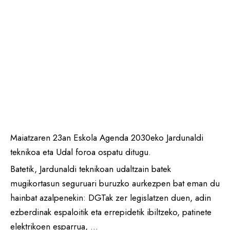
Maiatzaren 23an Eskola Agenda 2030eko Jardunaldi
teknikoa eta Udal foroa ospatu ditugu.
Batetik, Jardunaldi teknikoan udaltzain batek
mugikortasun seguruari buruzko aurkezpen bat eman du
hainbat azalpenekin: DGTak zer legislatzen duen, adin
ezberdinak espaloitik eta errepidetik ibiltzeko, patinete
elektrikoen esparrua, …