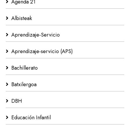
Agenda 21
Albisteak
Aprendizaje-Servicio
Aprendizaje-servicio (APS)
Bachillerato
Batxilergoa
DBH
Educación Infantil