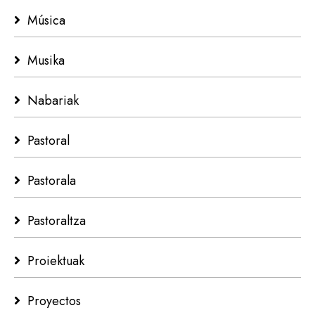
Música
Musika
Nabariak
Pastoral
Pastorala
Pastoraltza
Proiektuak
Proyectos