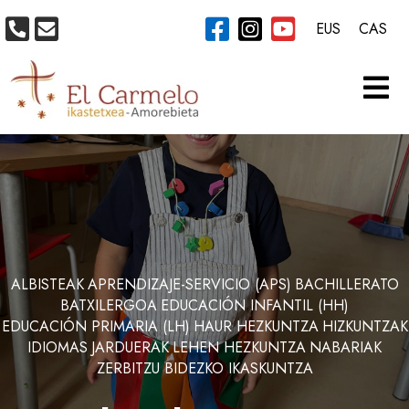
EUS
CAS
ALBISTEAK
APRENDIZAJE-SERVICIO (APS)
BACHILLERATO
BATXILERGOA
EDUCACIÓN INFANTIL (HH)
EDUCACIÓN PRIMARIA (LH)
HAUR HEZKUNTZA
HIZKUNTZAK
IDIOMAS
JARDUERAK
LEHEN HEZKUNTZA
NABARIAK
ZERBITZU BIDEZKO IKASKUNTZA