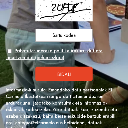
Pribatutasunerako politika irakurri dut eta
onartzen dut (beharrezkoa)
Informazio-klausula: Emandako datu pertsonalak El
Carmelo Ikastetxea izango da tratamenduaren
arduraduna, jasotako kontsultak eta informazio-
eskaerak kudeatzeko. Zure datuak ikusi, zuzendu eta
ezaba ditzakezu, baita beste eskubide batzuk erabili
ere, colegio@elcarmelo.eus helbidean, datuak