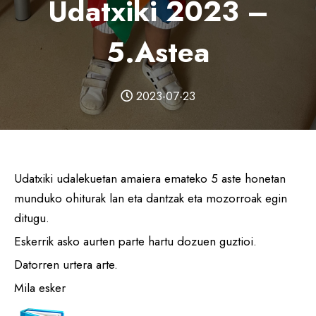
Udatxiki 2023 –
5.astea
2023-07-23
Udatxiki udalekuetan amaiera emateko 5 aste honetan
munduko ohiturak lan eta dantzak eta mozorroak egin
ditugu.
Eskerrik asko aurten parte hartu dozuen guztioi.
Datorren urtera arte.
Mila esker