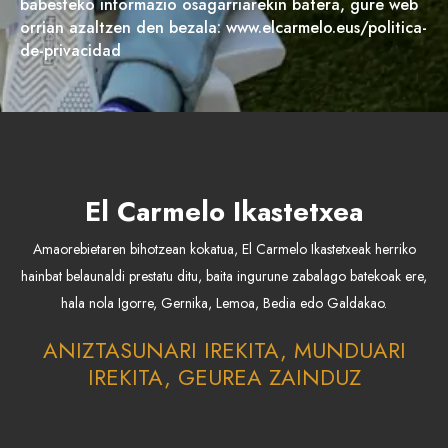
babesteko informazio osagarriarekin batera, gure web
orrian azaltzen den bezala: www.elcarmelo.eus/politica-
de-privacidad
El Carmelo Ikastetxea
Amaorebietaren bihotzean kokatua, El Carmelo Ikastetxeak herriko
hainbat belaunaldi prestatu ditu, baita ingurune zabalago batekoak ere,
hala nola Igorre, Gernika, Lemoa, Bedia edo Galdakao.
ANIZTASUNARI IREKITA, MUNDUARI
IREKITA, GEUREA ZAINDUZ