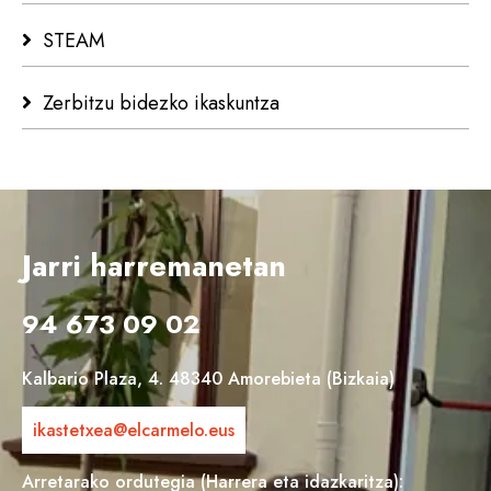
STEAM
Zerbitzu bidezko ikaskuntza
Jarri harremanetan
94 673 09 02
Kalbario Plaza, 4. 48340 Amorebieta (Bizkaia)
ikastetxea@elcarmelo.eus
Arretarako ordutegia (Harrera eta idazkaritza):