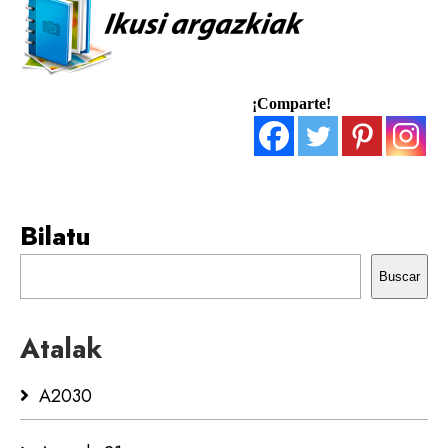
¡Comparte!
Bilatu
Buscar
Atalak
A2030