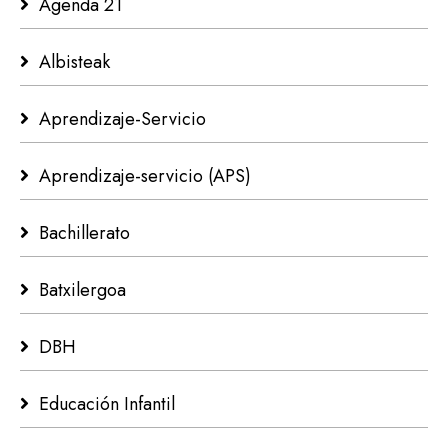
Agenda 21
Albisteak
Aprendizaje-Servicio
Aprendizaje-servicio (APS)
Bachillerato
Batxilergoa
DBH
Educación Infantil