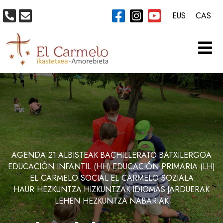
EUS
CAS
AGENDA 21
ALBISTEAK
BACHILLERATO
BATXILERGOA
EDUCACIÓN INFANTIL (HH)
EDUCACIÓN PRIMARIA (LH)
EL CARMELO SOCIAL
EL CARMELO SOZIALA
HAUR HEZKUNTZA
HIZKUNTZAK
IDIOMAS
JARDUERAK
LEHEN HEZKUNTZA
NABARIAK