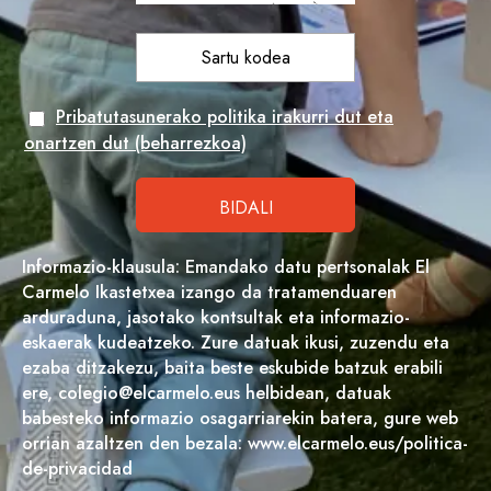
Pribatutasunerako politika irakurri dut eta
onartzen dut (beharrezkoa)
Informazio-klausula: Emandako datu pertsonalak El
Carmelo Ikastetxea izango da tratamenduaren
arduraduna, jasotako kontsultak eta informazio-
eskaerak kudeatzeko. Zure datuak ikusi, zuzendu eta
ezaba ditzakezu, baita beste eskubide batzuk erabili
ere, colegio@elcarmelo.eus helbidean, datuak
babesteko informazio osagarriarekin batera, gure web
orrian azaltzen den bezala: www.elcarmelo.eus/politica-
de-privacidad