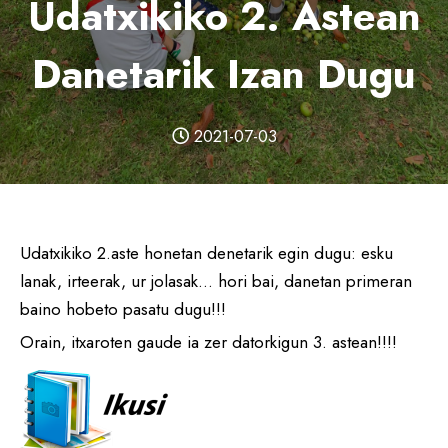
Udatxikiko 2. Astean
Danetarik Izan Dugu
2021-07-03
Udatxikiko 2.aste honetan denetarik egin dugu: esku
lanak, irteerak, ur jolasak… hori bai, danetan primeran
baino hobeto pasatu dugu!!!
Orain, itxaroten gaude ia zer datorkigun 3. astean!!!!