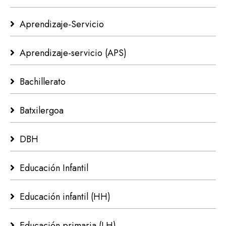
Aprendizaje-Servicio
Aprendizaje-servicio (APS)
Bachillerato
Batxilergoa
DBH
Educación Infantil
Educación infantil (HH)
Educación primaria (LH)