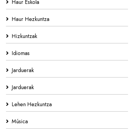
Haur Eskola
Haur Hezkuntza
Hizkuntzak
Idiomas
Jarduerak
Jarduerak
Lehen Hezkuntza
Música