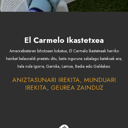
El Carmelo Ikastetxea
Amaorebietaren bihotzean kokatua, El Carmelo Ikastetxeak herriko
hainbat belaunaldi prestatu ditu, baita ingurune zabalago batekoak ere,
hala nola Igorre, Gernika, Lemoa, Bedia edo Galdakao.
ANIZTASUNARI IREKITA, MUNDUARI
IREKITA, GEUREA ZAINDUZ