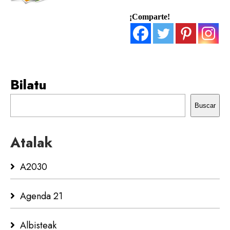
¡Comparte!
Bilatu
Buscar
Atalak
A2030
Agenda 21
Albisteak