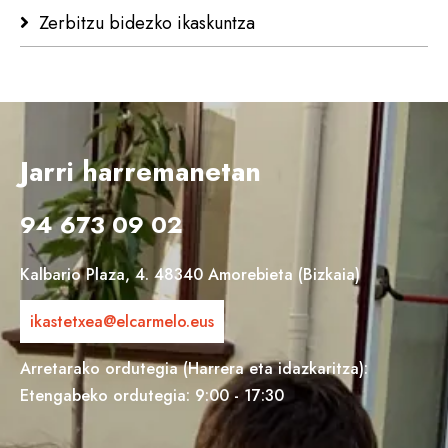
Zerbitzu bidezko ikaskuntza
Jarri harremanetan
94 673 09 02
Kalbario Plaza, 4. 48340 Amorebieta (Bizkaia)
ikastetxea@elcarmelo.eus
Arretarako ordutegia (Harrera eta idazkaritza):
Etengabeko ordutegia: 9:00 - 17:30