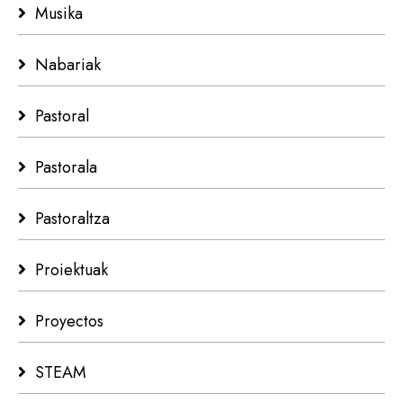
Musika
Nabariak
Pastoral
Pastorala
Pastoraltza
Proiektuak
Proyectos
STEAM