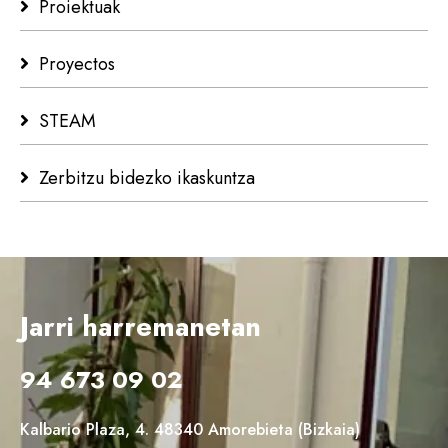
Proiektuak
Proyectos
STEAM
Zerbitzu bidezko ikaskuntza
Jarri harremanetan
94 673 09 02
Kalbario Plaza, 4. 48340 Amorebieta (Bizkaia)