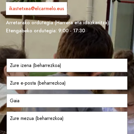
ikastetxea@elcarmelo.eus
Arretarako ordutegia (Harrera eta idazkaritza):
Etengabeko ordutegia: 9:00 - 17:30