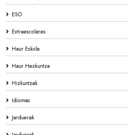
ESO
Extraescolares
Haur Eskola
Haur Hezkuntza
Hizkuntzak
Idiomas
Jarduerak
Jarduerak