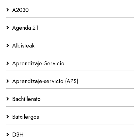
A2030
Agenda 21
Albisteak
Aprendizaje-Servicio
Aprendizaje-servicio (APS)
Bachillerato
Batxilergoa
DBH