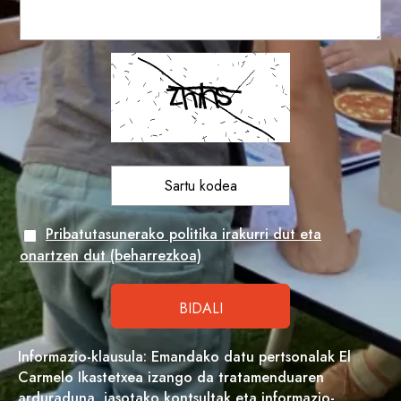
Pribatutasunerako politika irakurri dut eta
onartzen dut (beharrezkoa)
Informazio-klausula: Emandako datu pertsonalak El
Carmelo Ikastetxea izango da tratamenduaren
arduraduna, jasotako kontsultak eta informazio-