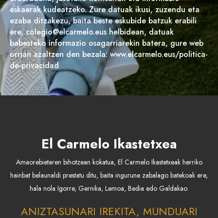
eskaerak kudeatzeko. Zure datuak ikusi, zuzendu eta
ezaba ditzakezu, baita beste eskubide batzuk erabili
ere, colegio@elcarmelo.eus helbidean, datuak
babesteko informazio osagarriarekin batera, gure web
orrian azaltzen den bezala: www.elcarmelo.eus/politica-
de-privacidad
El Carmelo Ikastetxea
Amaorebietaren bihotzean kokatua, El Carmelo Ikastetxeak herriko
hainbat belaunaldi prestatu ditu, baita ingurune zabalago batekoak ere,
hala nola Igorre, Gernika, Lemoa, Bedia edo Galdakao.
ANIZTASUNARI IREKITA, MUNDUARI