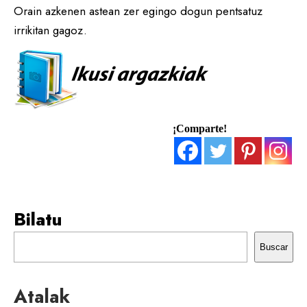
Orain azkenen astean zer egingo dogun pentsatuz
irrikitan gagoz.
¡Comparte!
Bilatu
Buscar
Atalak