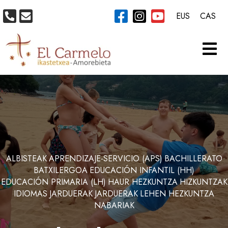
EUS
CAS
ALBISTEAK
APRENDIZAJE-SERVICIO (APS)
BACHILLERATO
BATXILERGOA
EDUCACIÓN INFANTIL (HH)
EDUCACIÓN PRIMARIA (LH)
HAUR HEZKUNTZA
HIZKUNTZAK
IDIOMAS
JARDUERAK
JARDUERAK
LEHEN HEZKUNTZA
NABARIAK