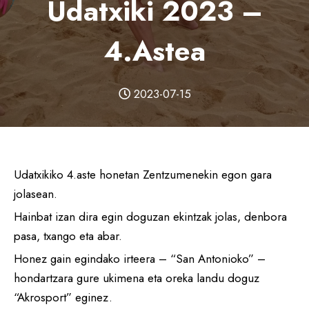
Udatxiki 2023 –
4.astea
2023-07-15
Udatxikiko 4.aste honetan Zentzumenekin egon gara
jolasean.
Hainbat izan dira egin doguzan ekintzak jolas, denbora
pasa, txango eta abar.
Honez gain egindako irteera – “San Antonioko” –
hondartzara gure ukimena eta oreka landu doguz
“Akrosport” eginez.