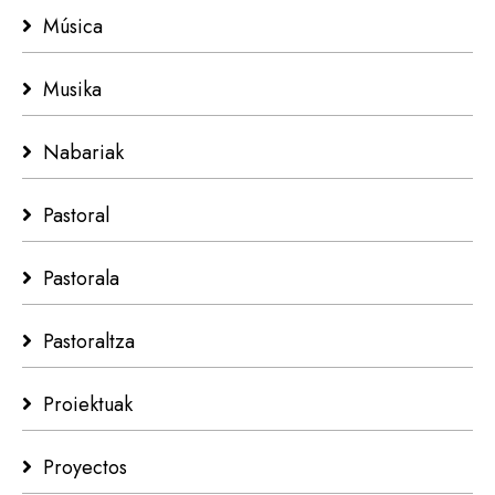
Música
Musika
Nabariak
Pastoral
Pastorala
Pastoraltza
Proiektuak
Proyectos