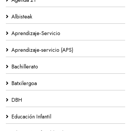
Agenda 21
Albisteak
Aprendizaje-Servicio
Aprendizaje-servicio (APS)
Bachillerato
Batxilergoa
DBH
Educación Infantil