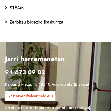
STEAM
Zerbitzu bidezko ikaskuntza
Jarri harremanetan
94 673 09 02
Kalbario Plaza, 4. 48340 Amorebieta (Bizkaia)
ikastetxea@elcarmelo.eus
Arretarako ordutegia (Harrera eta idazkaritza):