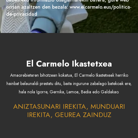
orrian azaltzen den bezala: www.elcarmelo.eus/politica-
de-privacidad
El Carmelo Ikastetxea
Amaorebietaren bihotzean kokatua, El Carmelo Ikastetxeak herriko
hainbat belaunaldi prestatu ditu, baita ingurune zabalago batekoak ere,
hala nola Igorre, Gernika, Lemoa, Bedia edo Galdakao.
ANIZTASUNARI IREKITA, MUNDUARI
IREKITA, GEUREA ZAINDUZ