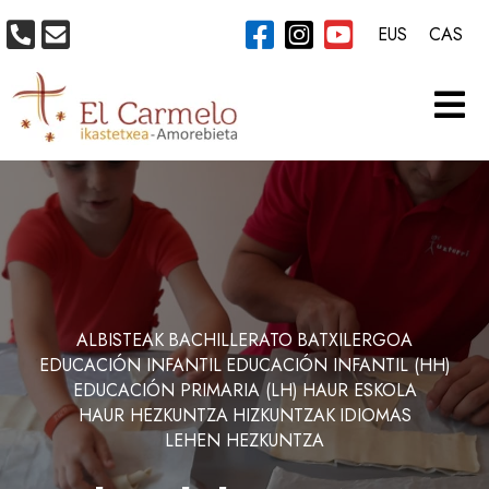
EUS
CAS
ALBISTEAK
BACHILLERATO
BATXILERGOA
EDUCACIÓN INFANTIL
EDUCACIÓN INFANTIL (HH)
EDUCACIÓN PRIMARIA (LH)
HAUR ESKOLA
HAUR HEZKUNTZA
HIZKUNTZAK
IDIOMAS
LEHEN HEZKUNTZA