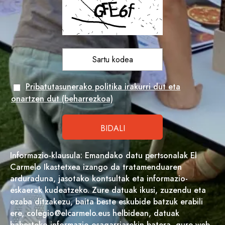
Pribatutasunerako politika irakurri dut eta
onartzen dut (beharrezkoa)
Informazio-klausula: Emandako datu pertsonalak El
Carmelo Ikastetxea izango da tratamenduaren
arduraduna, jasotako kontsultak eta informazio-
eskaerak kudeatzeko. Zure datuak ikusi, zuzendu eta
ezaba ditzakezu, baita beste eskubide batzuk erabili
ere, colegio@elcarmelo.eus helbidean, datuak
babesteko informazio osagarriarekin batera, gure web