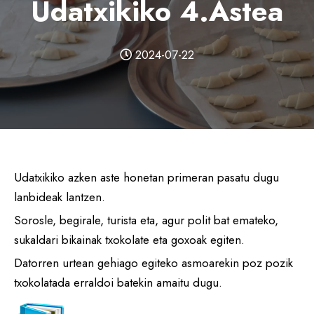
Udatxikiko 4.astea
2024-07-22
Udatxikiko azken aste honetan primeran pasatu dugu
lanbideak lantzen.
Sorosle, begirale, turista eta, agur polit bat emateko,
sukaldari bikainak txokolate eta goxoak egiten.
Datorren urtean gehiago egiteko asmoarekin poz pozik
txokolatada erraldoi batekin amaitu dugu.