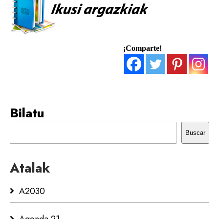
¡Comparte!
Bilatu
Buscar
Atalak
A2030