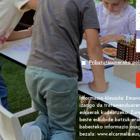
Pribatutasunerako poli
Informazio-klausula: Eman
izango da tratamenduaren 
eskaerak kudeatzeko. Zure
beste eskubide batzuk era
babesteko informazio osag
bezala: www.elcarmelo.eus