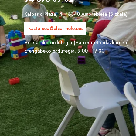
Kalbario Plaza, 4. 48340 Amorebieta (Bizkaia)
ikastetxea@elcarmelo.eus
Arretarako ordutegia (Harrera eta idazkaritza):
Etengabeko ordutegia: 9:00 - 17:30