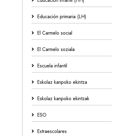
Educación infantil (HH)
Educación primaria (LH)
El Carmelo social
El Carmelo soziala
Escuela infantil
Eskolaz kanpoko ekintza
Eskolaz kanpoko ekintzak
ESO
Extraescolares