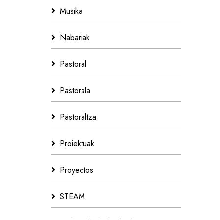
Musika
Nabariak
Pastoral
Pastorala
Pastoraltza
Proiektuak
Proyectos
STEAM