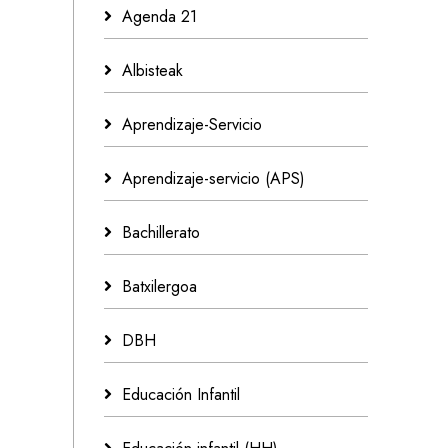
Agenda 21
Albisteak
Aprendizaje-Servicio
Aprendizaje-servicio (APS)
Bachillerato
Batxilergoa
DBH
Educación Infantil