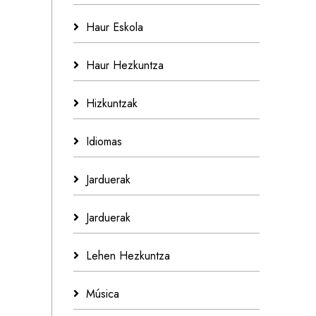
Haur Eskola
Haur Hezkuntza
Hizkuntzak
Idiomas
Jarduerak
Jarduerak
Lehen Hezkuntza
Música