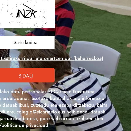
tika irakurri dut eta onartzen dut (beharrezkoa)
dako datu pertsonalak El Carmelo Ikastetxea
arduraduna, jasotako kontsultak eta informazio-
 datuak ikusi, zuzendu eta ezaba ditzakezu, baita
bili ere, colegio@elcarmelo.eus helbidean, datuak
arriarekin batera, gure web orrian azaltzen den
/politica-de-privacidad