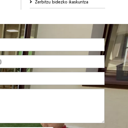
Zerbitzu bidezko ikaskuntza