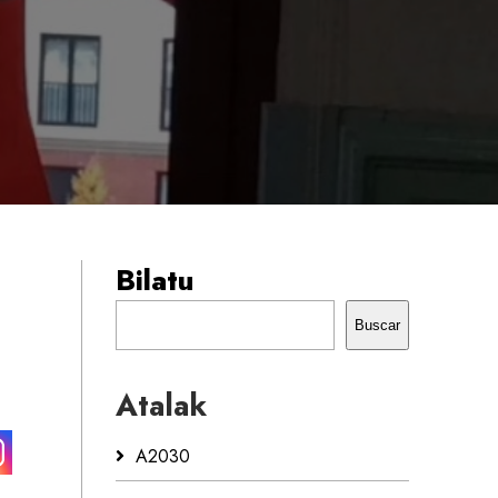
Bilatu
Buscar
Atalak
A2030