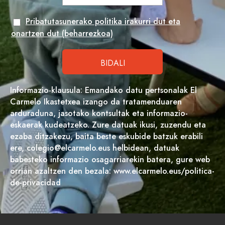
Pribatutasunerako politika irakurri dut eta
onartzen dut (beharrezkoa)
Informazio-klausula: Emandako datu pertsonalak El
Carmelo Ikastetxea izango da tratamenduaren
arduraduna, jasotako kontsultak eta informazio-
eskaerak kudeatzeko. Zure datuak ikusi, zuzendu eta
ezaba ditzakezu, baita beste eskubide batzuk erabili
ere, colegio@elcarmelo.eus helbidean, datuak
babesteko informazio osagarriarekin batera, gure web
orrian azaltzen den bezala: www.elcarmelo.eus/politica-
de-privacidad