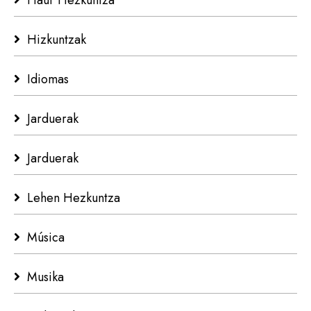
Haur Hezkuntza
Hizkuntzak
Idiomas
Jarduerak
Jarduerak
Lehen Hezkuntza
Música
Musika