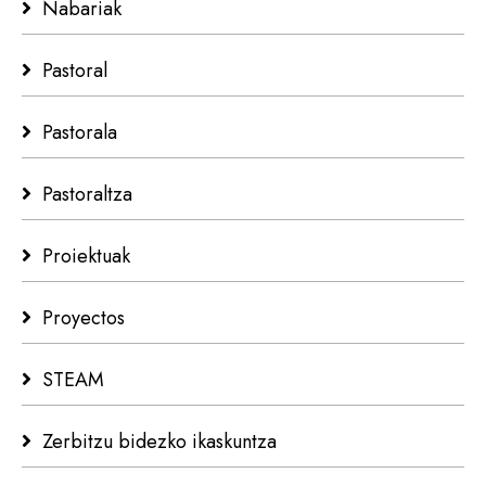
Nabariak
Pastoral
Pastorala
Pastoraltza
Proiektuak
Proyectos
STEAM
Zerbitzu bidezko ikaskuntza