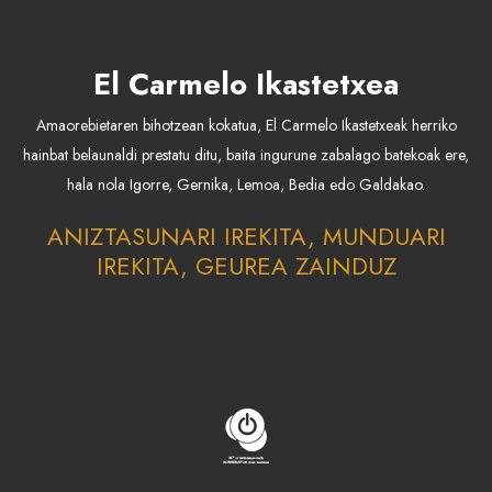
El Carmelo Ikastetxea
Amaorebietaren bihotzean kokatua, El Carmelo Ikastetxeak herriko
hainbat belaunaldi prestatu ditu, baita ingurune zabalago batekoak ere,
hala nola Igorre, Gernika, Lemoa, Bedia edo Galdakao.
ANIZTASUNARI IREKITA, MUNDUARI
IREKITA, GEUREA ZAINDUZ