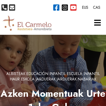
EUS
CAS
ALBISTEAK
EDUCACIÓN INFANTIL
ESCUELA INFANTIL
HAUR ESKOLA
JARDUERAK
JARDUERAK
NABARIAK
Azken Momentuak Urte