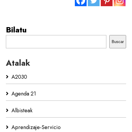
Bilatu
Buscar
Atalak
A2030
Agenda 21
Albisteak
Aprendizaje-Servicio