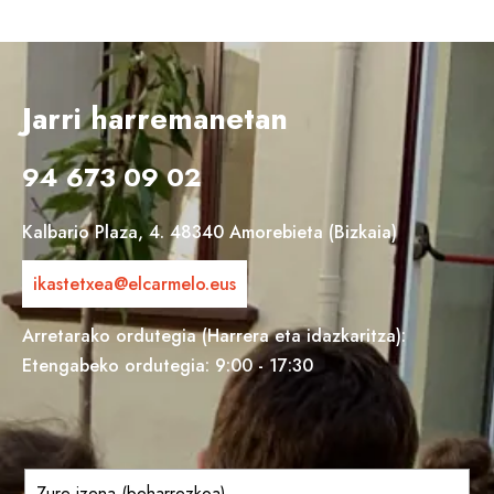
Jarri harremanetan
94 673 09 02
Kalbario Plaza, 4. 48340 Amorebieta (Bizkaia)
ikastetxea@elcarmelo.eus
Arretarako ordutegia (Harrera eta idazkaritza):
Etengabeko ordutegia: 9:00 - 17:30