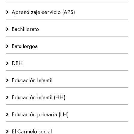
Aprendizaje-servicio (APS)
Bachillerato
Batxilergoa
DBH
Educación Infantil
Educación infantil (HH)
Educación primaria (LH)
El Carmelo social