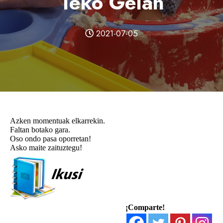
1eko Gelan
2021-07-05
Azken momentuak elkarrekin.
Faltan botako gara.
Oso ondo pasa oporretan!
Asko maite zaituztegu!
¡Comparte!