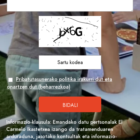
Pribatutasunerako politika irakurri dut eta
onartzen dut (beharrezkoa)
Informazio-klausula: Emandako datu pertsonalak El
Carmelo Ikastetxea izango da tratamenduaren
arduraduna, jasotako kontsultak eta informazio-