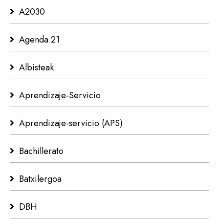
A2030
Agenda 21
Albisteak
Aprendizaje-Servicio
Aprendizaje-servicio (APS)
Bachillerato
Batxilergoa
DBH