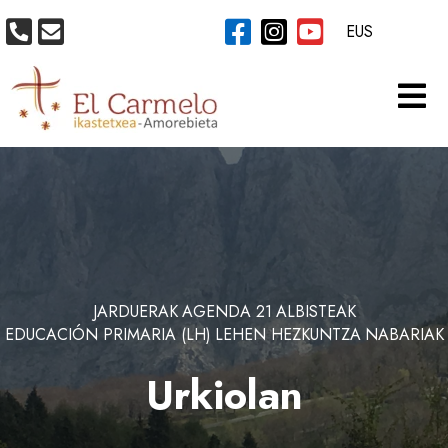
EUS
JARDUERAK
AGENDA 21
ALBISTEAK
EDUCACIÓN PRIMARIA (LH)
LEHEN HEZKUNTZA
NABARIAK
Urkiolan