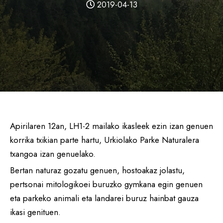
2019-04-13
Apirilaren 12an, LH1-2 mailako ikasleek ezin izan genuen
korrika txikian parte hartu, Urkiolako Parke Naturalera
txangoa izan genuelako.
Bertan naturaz gozatu genuen, hostoakaz jolastu,
pertsonai mitologikoei buruzko gymkana egin genuen
eta parkeko animali eta landarei buruz hainbat gauza
ikasi genituen.