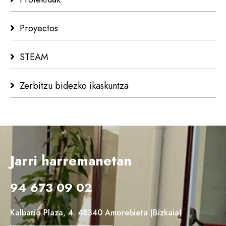
Proyectos
STEAM
Zerbitzu bidezko ikaskuntza
Jarri harremanetan
94 673 09 02
Kalbario Plaza, 4. 48340 Amorebieta (Bizkaia)