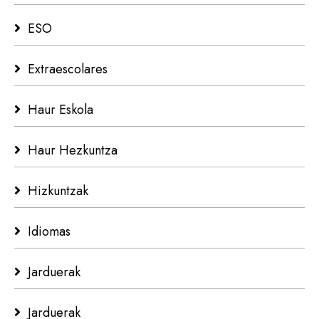
ESO
Extraescolares
Haur Eskola
Haur Hezkuntza
Hizkuntzak
Idiomas
Jarduerak
Jarduerak