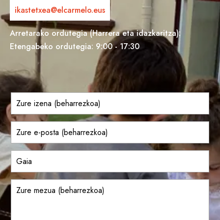
ikastetxea@elcarmelo.eus
Arretarako ordutegia (Harrera eta idazkaritza):
Etengabeko ordutegia: 9:00 - 17:30