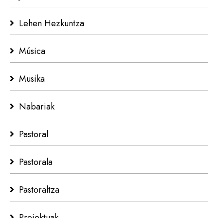
Lehen Hezkuntza
Música
Musika
Nabariak
Pastoral
Pastorala
Pastoraltza
Proiektuak