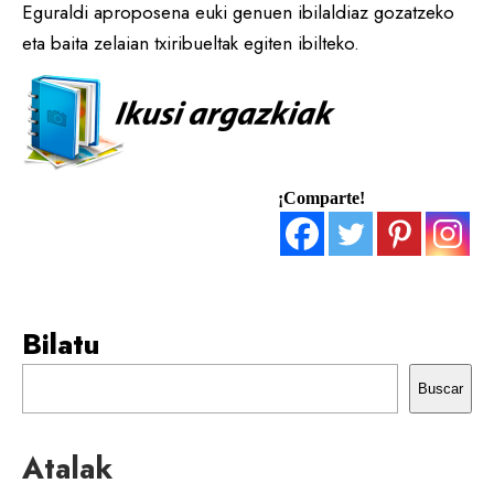
Eguraldi aproposena euki genuen ibilaldiaz gozatzeko
eta baita zelaian txiribueltak egiten ibilteko.
¡Comparte!
Bilatu
Buscar
Atalak