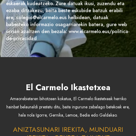
eskaerak kudeatzeko. Zure datuak ikusi, zuzendu eta
ezaba ditzakezu, baita beste eskubide batzuk erabili
ere, colegio@elcarmelo.eus helbidean, datuak
babesteko informazio osagarriarekin batera, gure web
orrian azaltzen den bezala: www.elcarmelo.eus/politica-
de-privacidad
El Carmelo Ikastetxea
Amaorebietaren bihotzean kokatua, El Carmelo Ikastetxeak herriko
hainbat belaunaldi prestatu ditu, baita ingurune zabalago batekoak ere,
hala nola Igorre, Gernika, Lemoa, Bedia edo Galdakao.
ANIZTASUNARI IREKITA, MUNDUARI