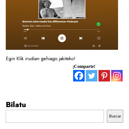
Egin Klik irudian gehiago jakiteko!
¡Comparte!
Bilatu
Buscar