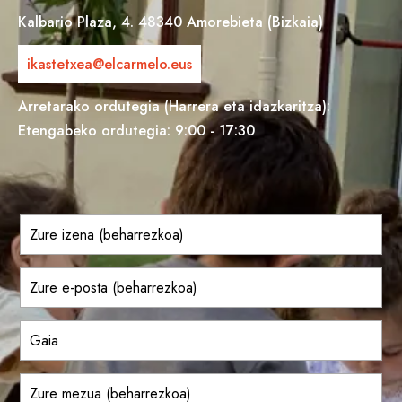
Kalbario Plaza, 4. 48340 Amorebieta (Bizkaia)
ikastetxea@elcarmelo.eus
Arretarako ordutegia (Harrera eta idazkaritza):
Etengabeko ordutegia: 9:00 - 17:30