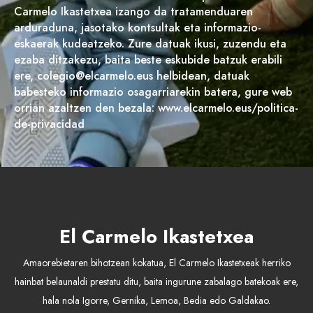
Carmelo Ikastetxea izango da tratamenduaren
arduraduna, jasotako kontsultak eta informazio-
eskaerak kudeatzeko. Zure datuak ikusi, zuzendu eta
ezaba ditzakezu, baita beste eskubide batzuk erabili
ere, colegio@elcarmelo.eus helbidean, datuak
babesteko informazio osagarriarekin batera, gure web
orrian azaltzen den bezala: www.elcarmelo.eus/politica-
de-privacidad
El Carmelo Ikastetxea
Amaorebietaren bihotzean kokatua, El Carmelo Ikastetxeak herriko
hainbat belaunaldi prestatu ditu, baita ingurune zabalago batekoak ere,
hala nola Igorre, Gernika, Lemoa, Bedia edo Galdakao.