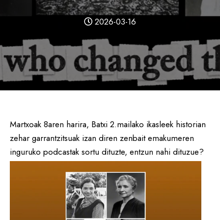
2026-03-16
Martxoak 8aren harira, Batxi 2.mailako ikasleek historian
zehar garrantzitsuak izan diren zenbait emakumeren
inguruko podcastak sortu dituzte, entzun nahi dituzue?