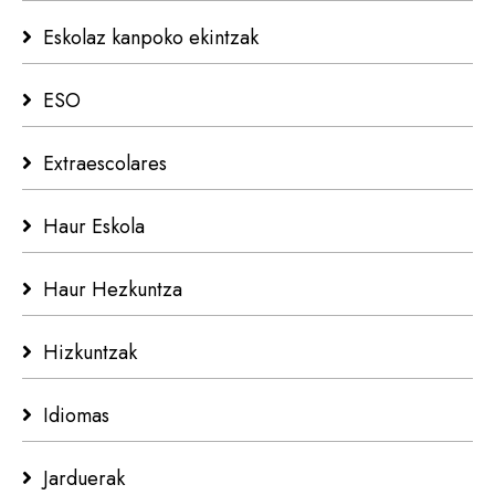
Eskolaz kanpoko ekintzak
ESO
Extraescolares
Haur Eskola
Haur Hezkuntza
Hizkuntzak
Idiomas
Jarduerak