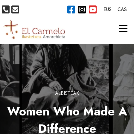
EUS
CAS
ALBISTEAK
Women Who Made A
Difference