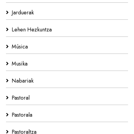
Jarduerak
Lehen Hezkuntza
Música
Musika
Nabariak
Pastoral
Pastorala
Pastoraltza