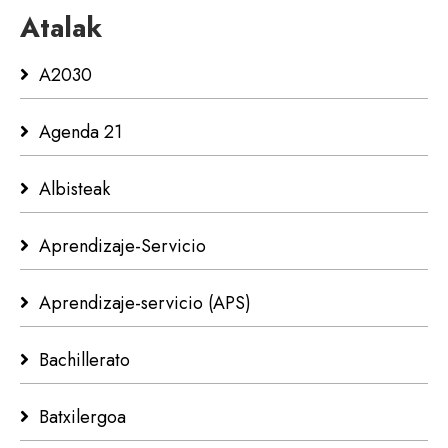
Atalak
A2030
Agenda 21
Albisteak
Aprendizaje-Servicio
Aprendizaje-servicio (APS)
Bachillerato
Batxilergoa