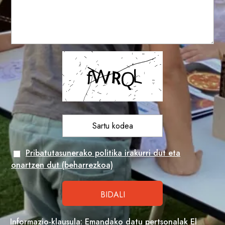
Pribatutasunerako politika irakurri dut eta
onartzen dut (beharrezkoa)
Informazio-klausula: Emandako datu pertsonalak El