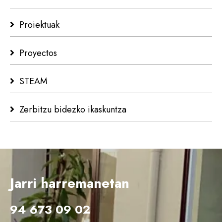
Proiektuak
Proyectos
STEAM
Zerbitzu bidezko ikaskuntza
Jarri harremanetan
94 673 09 02