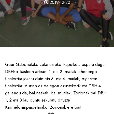
2019-12-20
Gaur Gabonetako zelai erreko txapelketa ospatu dugu
DBHko ikasleen artean. 1. eta 2. mailak lehenengo
finalerdia jokatu dute eta 3. eta 4. mailak, bigarren
finalerdia. Aurten ez da egon ezustekorik eta DBH 4
gailendu da, bai neskak, bai mutilak. Zorionak ba! DBH
1, 2 eta 3 lau puntu eskuratu dituzte
Karmeloninpiadetarako. Zorionak ere bai!