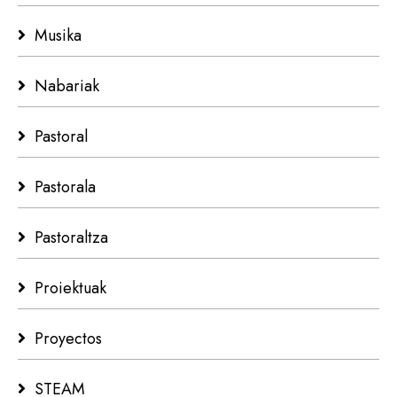
Musika
Nabariak
Pastoral
Pastorala
Pastoraltza
Proiektuak
Proyectos
STEAM