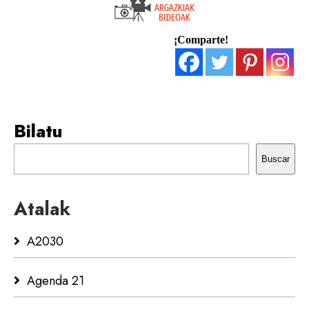
¡Comparte!
Bilatu
Buscar
Atalak
A2030
Agenda 21