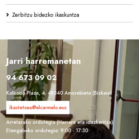
Zerbitzu bidezko ikaskuntza
Jarri harremanetan
94 673 09 02
Kalbario Plaza, 4. 48340 Amorebieta (Bizkaia)
ikastetxea@elcarmelo.eus
Arretarako ordutegia (Harrera eta idazkaritza):
Etengabeko ordutegia: 9:00 - 17:30