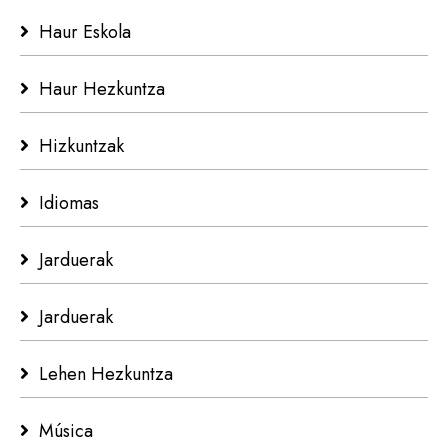
Haur Eskola
Haur Hezkuntza
Hizkuntzak
Idiomas
Jarduerak
Jarduerak
Lehen Hezkuntza
Música