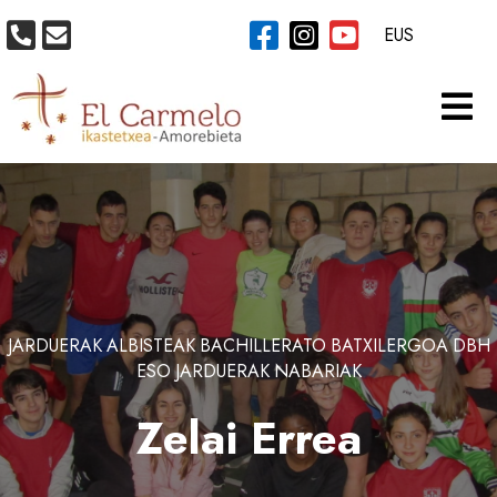
EUS
JARDUERAK
ALBISTEAK
BACHILLERATO
BATXILERGOA
DBH
ESO
JARDUERAK
NABARIAK
Zelai Errea