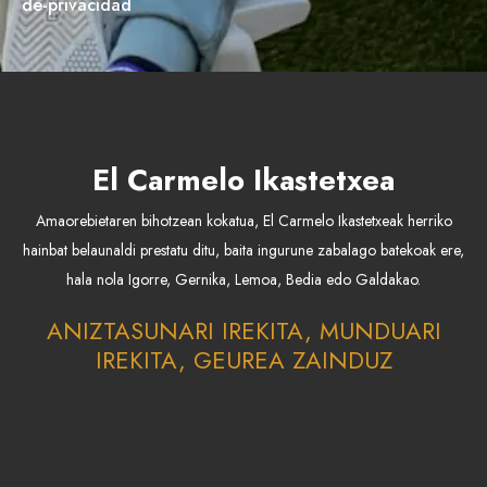
de-privacidad
El Carmelo Ikastetxea
Amaorebietaren bihotzean kokatua, El Carmelo Ikastetxeak herriko
hainbat belaunaldi prestatu ditu, baita ingurune zabalago batekoak ere,
hala nola Igorre, Gernika, Lemoa, Bedia edo Galdakao.
ANIZTASUNARI IREKITA, MUNDUARI
IREKITA, GEUREA ZAINDUZ