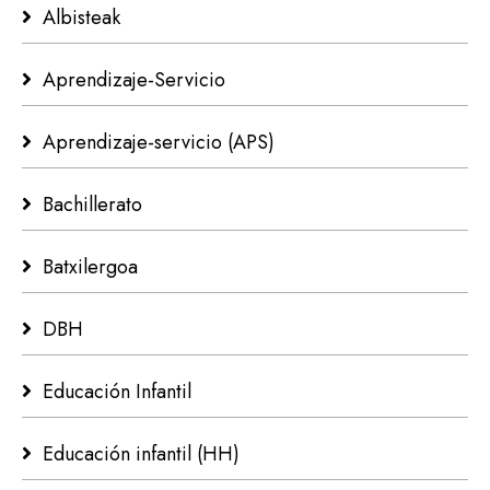
Albisteak
Aprendizaje-Servicio
Aprendizaje-servicio (APS)
Bachillerato
Batxilergoa
DBH
Educación Infantil
Educación infantil (HH)