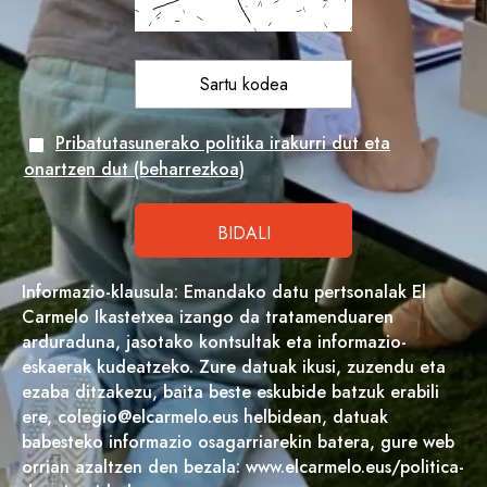
Pribatutasunerako politika irakurri dut eta
onartzen dut (beharrezkoa)
Informazio-klausula: Emandako datu pertsonalak El
Carmelo Ikastetxea izango da tratamenduaren
arduraduna, jasotako kontsultak eta informazio-
eskaerak kudeatzeko. Zure datuak ikusi, zuzendu eta
ezaba ditzakezu, baita beste eskubide batzuk erabili
ere, colegio@elcarmelo.eus helbidean, datuak
babesteko informazio osagarriarekin batera, gure web
orrian azaltzen den bezala: www.elcarmelo.eus/politica-