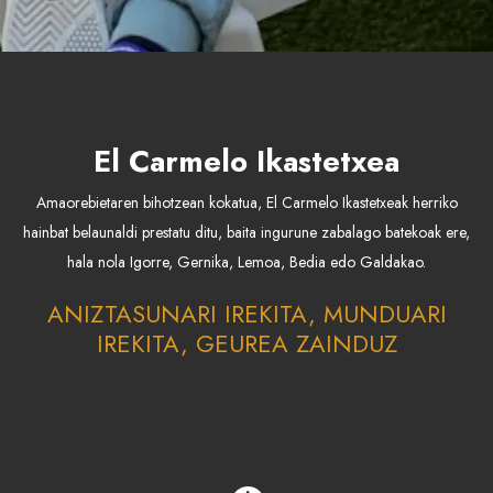
El Carmelo Ikastetxea
Amaorebietaren bihotzean kokatua, El Carmelo Ikastetxeak herriko
hainbat belaunaldi prestatu ditu, baita ingurune zabalago batekoak ere,
hala nola Igorre, Gernika, Lemoa, Bedia edo Galdakao.
ANIZTASUNARI IREKITA, MUNDUARI
IREKITA, GEUREA ZAINDUZ