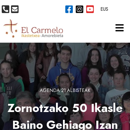
EUS
AGENDA 21
ALBISTEAK
Zornotzako 50 Ikasle
Baino Gehiago Izan