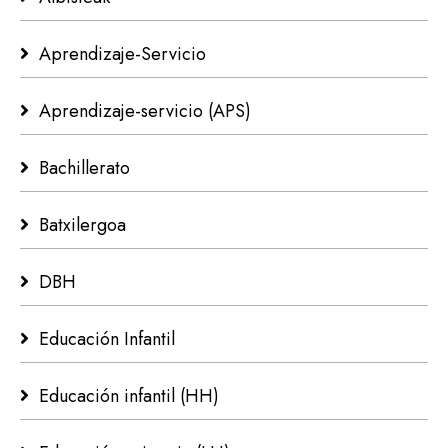
Aprendizaje-Servicio
Aprendizaje-servicio (APS)
Bachillerato
Batxilergoa
DBH
Educación Infantil
Educación infantil (HH)