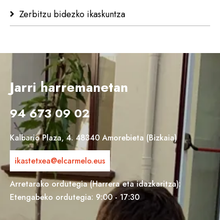
Zerbitzu bidezko ikaskuntza
Jarri harremanetan
94 673 09 02
Kalbario Plaza, 4. 48340 Amorebieta (Bizkaia)
ikastetxea@elcarmelo.eus
Arretarako ordutegia (Harrera eta idazkaritza):
Etengabeko ordutegia: 9:00 - 17:30