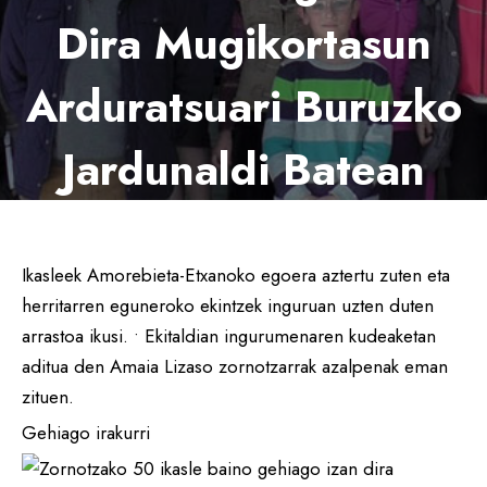
Dira Mugikortasun
Arduratsuari Buruzko
Jardunaldi Batean
2016-05-04
Ikasleek Amorebieta-Etxanoko egoera aztertu zuten eta
herritarren eguneroko ekintzek inguruan uzten duten
arrastoa ikusi. • Ekitaldian ingurumenaren kudeaketan
aditua den Amaia Lizaso zornotzarrak azalpenak eman
zituen.
Gehiago irakurri