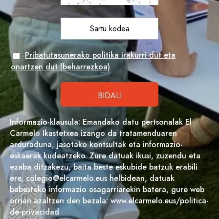
Pribatutasunerako politika irakurri dut eta
onartzen dut (beharrezkoa)
Informazio-klausula: Emandako datu pertsonalak El
Carmelo Ikastetxea izango da tratamenduaren
arduraduna, jasotako kontsultak eta informazio-
eskaerak kudeatzeko. Zure datuak ikusi, zuzendu eta
ezaba ditzakezu, baita beste eskubide batzuk erabili
ere, colegio@elcarmelo.eus helbidean, datuak
babesteko informazio osagarriarekin batera, gure web
orrian azaltzen den bezala: www.elcarmelo.eus/politica-
de-privacidad