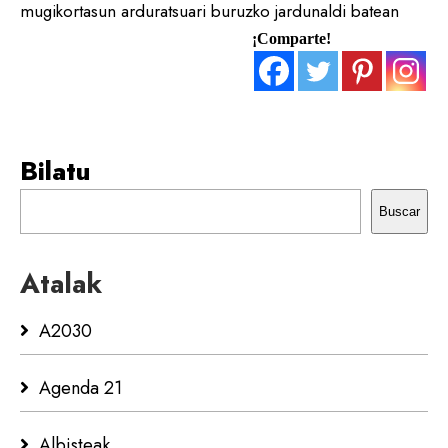
¡Comparte!
Bilatu
Buscar
Atalak
A2030
Agenda 21
Albisteak