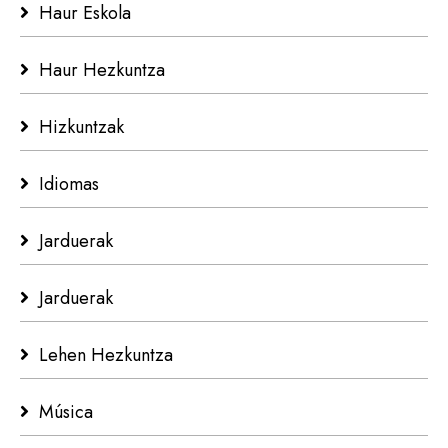
Haur Eskola
Haur Hezkuntza
Hizkuntzak
Idiomas
Jarduerak
Jarduerak
Lehen Hezkuntza
Música