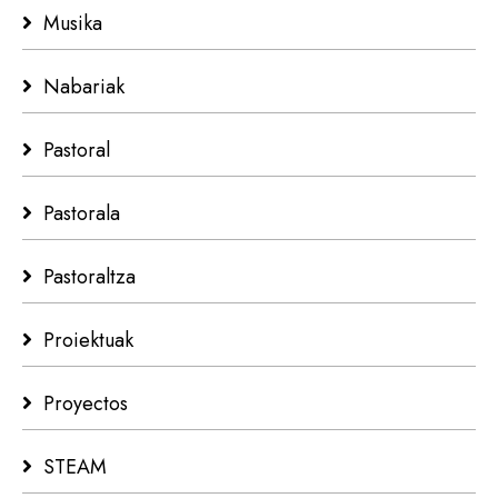
Musika
Nabariak
Pastoral
Pastorala
Pastoraltza
Proiektuak
Proyectos
STEAM