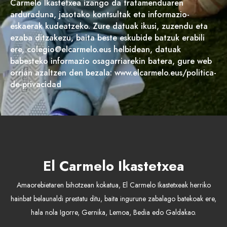
Carmelo Ikastetxea izango da tratamenduaren
arduraduna, jasotako kontsultak eta informazio-
eskaerak kudeatzeko. Zure datuak ikusi, zuzendu eta
ezaba ditzakezu, baita beste eskubide batzuk erabili
ere, colegio@elcarmelo.eus helbidean, datuak
babesteko informazio osagarriarekin batera, gure web
orrian azaltzen den bezala: www.elcarmelo.eus/politica-
de-privacidad
El Carmelo Ikastetxea
Amaorebietaren bihotzean kokatua, El Carmelo Ikastetxeak herriko
hainbat belaunaldi prestatu ditu, baita ingurune zabalago batekoak ere,
hala nola Igorre, Gernika, Lemoa, Bedia edo Galdakao.