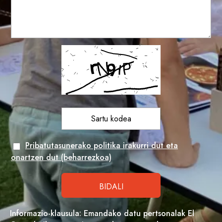
Pribatutasunerako politika irakurri dut eta
onartzen dut (beharrezkoa)
Informazio-klausula: Emandako datu pertsonalak El