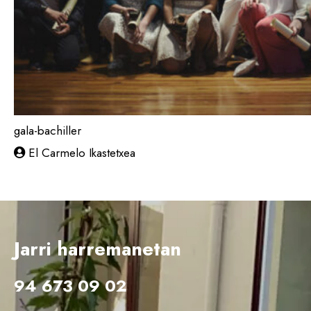
gala-bachiller
El Carmelo Ikastetxea
2020-06-18
Jarri harremanetan
94 673 09 02