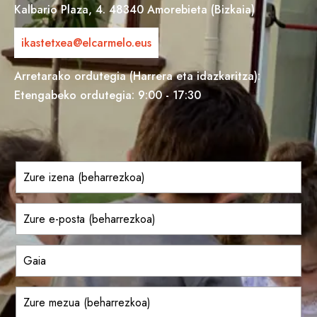
Kalbario Plaza, 4. 48340 Amorebieta (Bizkaia)
ikastetxea@elcarmelo.eus
Arretarako ordutegia (Harrera eta idazkaritza):
Etengabeko ordutegia: 9:00 - 17:30