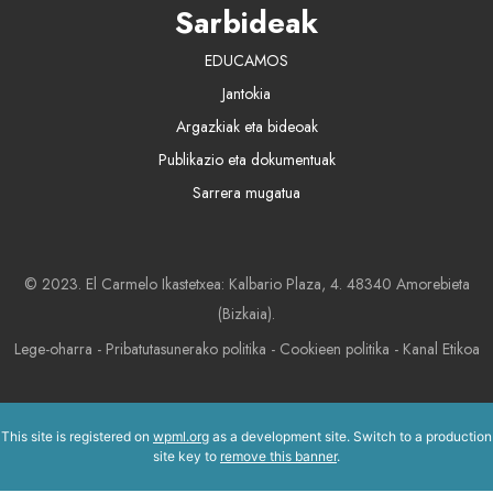
Sarbideak
EDUCAMOS
Jantokia
Argazkiak eta bideoak
Publikazio eta dokumentuak
Sarrera mugatua
© 2023. El Carmelo Ikastetxea: Kalbario Plaza, 4. 48340 Amorebieta
(Bizkaia).
Lege-oharra
-
Pribatutasunerako politika
-
Cookieen politika
-
Kanal Etikoa
This site is registered on
wpml.org
as a development site. Switch to a production
site key to
remove this banner
.