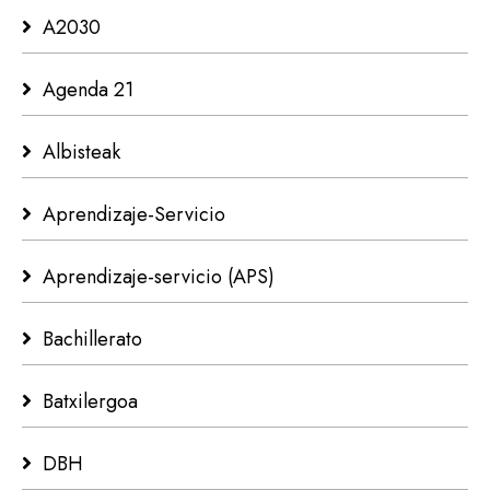
A2030
Agenda 21
Albisteak
Aprendizaje-Servicio
Aprendizaje-servicio (APS)
Bachillerato
Batxilergoa
DBH