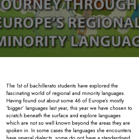
The 1st of bachillerato students have explored the
fascinating world of regional and minority languages.
Having found out about some 46 of Europe’s mostly
‘bigger’ languages last year, this year we have chosen to
scratch beneath the surface and explore languages
which are not so well known beyond the areas they are
spoken in. In some cases the languages she encounters
have several dialects, some do not have a standardised