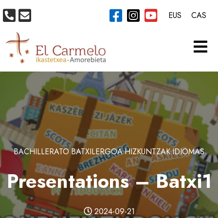
EUS
CAS
BACHILLERATO
BATXILERGOA
HIZKUNTZAK
IDIOMAS
Presentations – Batxi1
2024-09-21