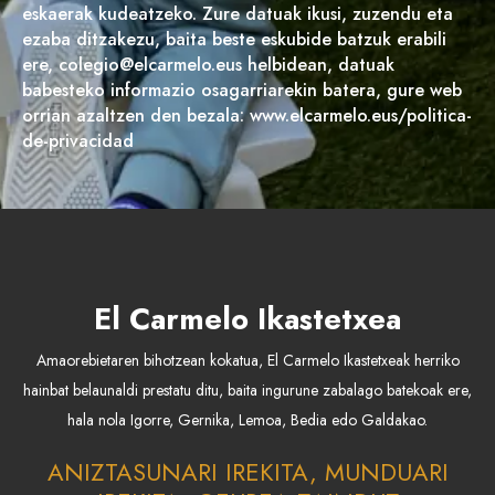
eskaerak kudeatzeko. Zure datuak ikusi, zuzendu eta
ezaba ditzakezu, baita beste eskubide batzuk erabili
ere, colegio@elcarmelo.eus helbidean, datuak
babesteko informazio osagarriarekin batera, gure web
orrian azaltzen den bezala: www.elcarmelo.eus/politica-
de-privacidad
El Carmelo Ikastetxea
Amaorebietaren bihotzean kokatua, El Carmelo Ikastetxeak herriko
hainbat belaunaldi prestatu ditu, baita ingurune zabalago batekoak ere,
hala nola Igorre, Gernika, Lemoa, Bedia edo Galdakao.
ANIZTASUNARI IREKITA, MUNDUARI