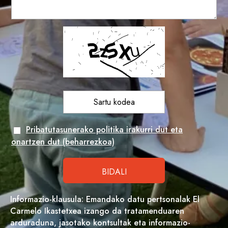
Pribatutasunerako politika irakurri dut eta
onartzen dut (beharrezkoa)
Informazio-klausula: Emandako datu pertsonalak El
Carmelo Ikastetxea izango da tratamenduaren
arduraduna, jasotako kontsultak eta informazio-