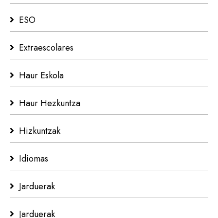
ESO
Extraescolares
Haur Eskola
Haur Hezkuntza
Hizkuntzak
Idiomas
Jarduerak
Jarduerak