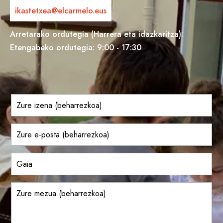
ikastetxea@elcarmelo.eus
Arretarako ordutegia (Harrera eta idazkaritza):
Etengabeko ordutegia: 9:00 - 17:30