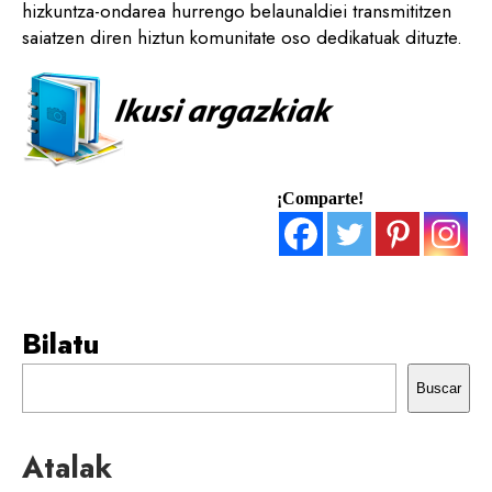
hizkuntza-ondarea hurrengo belaunaldiei transmititzen
saiatzen diren hiztun komunitate oso dedikatuak dituzte.
¡Comparte!
Bilatu
Buscar
Atalak