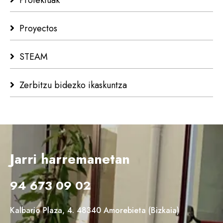
Proiektuak
Proyectos
STEAM
Zerbitzu bidezko ikaskuntza
Jarri harremanetan
94 673 09 02
Kalbario Plaza, 4. 48340 Amorebieta (Bizkaia)