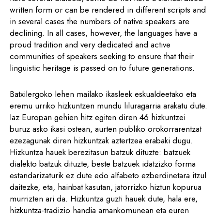
written form or can be rendered in different scripts and
in several cases the numbers of native speakers are
declining. In all cases, however, the languages have a
proud tradition and very dedicated and active
communities of speakers seeking to ensure that their
linguistic heritage is passed on to future generations.
Batxilergoko lehen mailako ikasleek eskualdeetako eta
eremu urriko hizkuntzen mundu liluragarria arakatu dute.
Iaz Europan gehien hitz egiten diren 46 hizkuntzei
buruz asko ikasi ostean, aurten publiko orokorrarentzat
ezezagunak diren hizkuntzak aztertzea erabaki dugu.
Hizkuntza hauek berezitasun batzuk dituzte: batzuek
dialekto batzuk dituzte, beste batzuek idatzizko forma
estandarizaturik ez dute edo alfabeto ezberdinetara itzul
daitezke, eta, hainbat kasutan, jatorrizko hiztun kopurua
murrizten ari da. Hizkuntza guzti hauek dute, hala ere,
hizkuntza-tradizio handia amankomunean eta euren