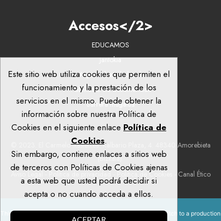
Accesos</2>
EDUCAMOS
Jantokia
Este sitio web utiliza cookies que permiten el
Argazkiak eta bideoak
funcionamiento y la prestación de los
Publikazio eta dokumentuak
servicios en el mismo. Puede obtener la
Sarrera mugatua
información sobre nuestra Política de
Cookies en el siguiente enlace
Política de
Cookies
.
© 2023. El Carmelo Ikastetxea: Kalbario Plaza, 4. 48340 Amorebieta
Sin embargo, contiene enlaces a sitios web
(Bizkaia).
de terceros con Políticas de Cookies ajenas
Aviso Legal
-
Política de privacidad
-
Politica de Cookies
-
Canal Ético
a esta web que usted podrá decidir si
acepta o no cuando acceda a ellos.
This site is registered on
wpml.org
as a development site. Switch to a production
ACEPTAR